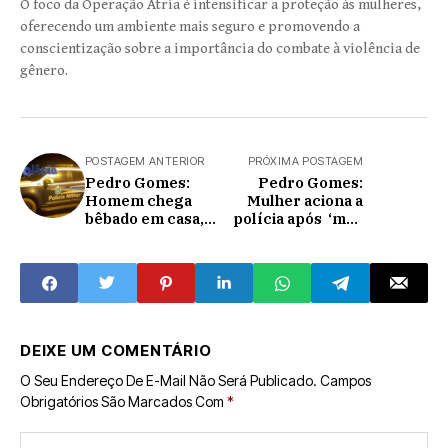
O foco da Operação Átria é intensificar a proteção às mulheres,
oferecendo um ambiente mais seguro e promovendo a
conscientização sobre a importância do combate à violência de
gênero.
POSTAGEM ANTERIOR
PRÓXIMA POSTAGEM
Pedro Gomes:
Pedro Gomes:
Homem chega
Mulher aciona a
bêbado em casa,
polícia após ‘mão
não encontra
de elástico’ furtar
mulher quebra
dinheiro e seus
tudo e ainda bate
pendraives; no
nela; termina
centro
preso
DEIXE UM COMENTÁRIO
O Seu Endereço De E-Mail Não Será Publicado.
Campos
Obrigatórios São Marcados Com
*