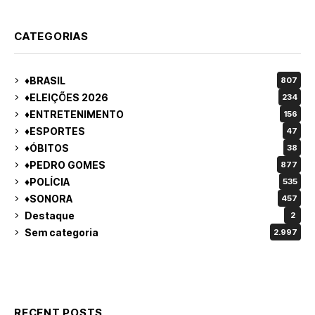
CATEGORIAS
♦BRASIL
807
♦ELEIÇÕES 2026
234
♦ENTRETENIMENTO
156
♦ESPORTES
47
♦ÓBITOS
38
♦PEDRO GOMES
877
♦POLÍCIA
535
♦SONORA
457
Destaque
2
Sem categoria
2.997
RECENT POSTS