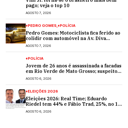
Vini Jr. torna-se o brasileiro mais bem
pago; veja o top 10
AGOSTO 7, 2026
♦PEDRO GOMES
♦POLÍCIA
Pedro Gomes: Motociclista fica ferido ao
colidir com automóvel na Av. Diva
Araújo; ele não tinha CNH
AGOSTO 7, 2026
♦POLÍCIA
Jovem de 26 anos é assassinada a facadas
em Rio Verde de Mato Grosso; suspeito é
procurado
AGOSTO 6, 2026
♦ELEIÇÕES 2026
Eleições 2026: Real Time; Eduardo
Riedel tem 44% e Fábio Trad, 25%, no 1º
turno para o governo do MS
AGOSTO 6, 2026