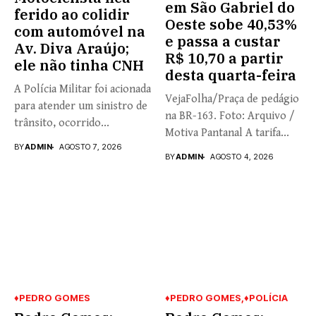
em São Gabriel do
ferido ao colidir
Oeste sobe 40,53%
com automóvel na
e passa a custar
Av. Diva Araújo;
R$ 10,70 a partir
ele não tinha CNH
desta quarta-feira
A Polícia Militar foi acionada
VejaFolha/Praça de pedágio
para atender um sinistro de
na BR-163. Foto: Arquivo /
trânsito, ocorrido...
Motiva Pantanal A tarifa...
BY
ADMIN
AGOSTO 7, 2026
BY
ADMIN
AGOSTO 4, 2026
♦PEDRO GOMES
♦PEDRO GOMES
♦POLÍCIA