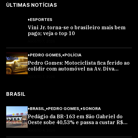
ÙLTIMAS NOTÍCIAS
♦ESPORTES
Vini Jr. torna-se o brasileiro mais bem
pago; veja o top 10
AGOSTO 7, 2026
♦PEDRO GOMES
♦POLÍCIA
Pedro Gomes: Motociclista fica ferido ao
colidir com automóvel na Av. Diva
Araújo; ele não tinha CNH
AGOSTO 7, 2026
BRASIL
♦BRASIL
♦PEDRO GOMES
♦SONORA
Pedágio da BR-163 em São Gabriel do
Oeste sobe 40,53% e passa a custar R$
10,70 a partir desta quarta-feira
AGOSTO 4, 2026