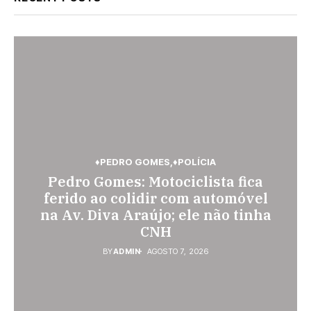
♦PEDRO GOMES
♦POLÍCIA
♦POLÍCIA
Pedro Gomes: Motociclista fica
♦ESPORTES
Jovem de 26 anos é assassinada a
Vini Jr. torna-se o brasileiro mais
ferido ao colidir com automóvel
facadas em Rio Verde de Mato
na Av. Diva Araújo; ele não tinha
bem pago; veja o top 10
Grosso; suspeito é procurado
CNH
BY
ADMIN
AGOSTO 7, 2026
BY
ADMIN
AGOSTO 6, 2026
BY
ADMIN
AGOSTO 7, 2026