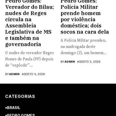
Pedro Gomes:
Pedro Gomes:
Vereador do Bilau;
Polícia Militar
nudes de Reges
prende homem
circula na
por violência
Assembleia
doméstica; dois
Legislativa de MS
socos na cara dela
e também na
A Polícia Militar prendeu,
governadoria
na madrugada deste
O nudes do vereador Reges
domingo (2), um homem
Nunes de Paula (PP) depois
de...
BY
ADMIN
AGOSTO 3, 2026
de “explodir”...
BY
ADMIN
AGOSTO 4, 2026
CATEGORIAS
♦BRASIL
♦PEDRO GOMES