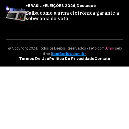
♦BRASIL
♦ELEIÇÕES 2026
Destaque
Saiba como a urna eletrônica garante a
soberania do voto
JULHO 30, 2026
© Copyright 2024. Todos os Direitos Reservados - Feito com
Amor
pelo
time
BomScript.com.br
Termos De Uso
Política De Privacidade
Contato