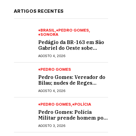
ARTIGOS RECENTES
♦BRASIL
♦PEDRO GOMES
♦SONORA
Pedágio da BR-163 em São
Gabriel do Oeste sobe
40,53% e passa a custar R$
AGOSTO 4, 2026
10,70 a partir desta quarta-
feira
♦PEDRO GOMES
Pedro Gomes: Vereador do
Bilau; nudes de Reges
circula na Assembleia
AGOSTO 4, 2026
Legislativa de MS e
também na governadoria
♦PEDRO GOMES
♦POLÍCIA
Pedro Gomes: Polícia
Militar prende homem por
violência doméstica; dois
AGOSTO 3, 2026
socos na cara dela