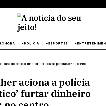
SONORA
♦POLÍCIA
♦ESPORTES
♦ENTRETENIME
 ‘mão de elástico’ furtar dinheiro e seus pendraives; no centro
er aciona a polícia
ico’ furtar dinheiro
; no centro