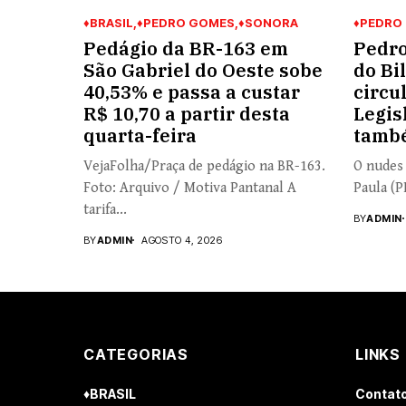
♦BRASIL
♦PEDRO GOMES
♦SONORA
♦PEDRO
Pedágio da BR-163 em
Pedro
São Gabriel do Oeste sobe
do Bi
40,53% e passa a custar
circu
R$ 10,70 a partir desta
Legis
quarta-feira
tamb
VejaFolha/Praça de pedágio na BR-163.
O nudes
Foto: Arquivo / Motiva Pantanal A
Paula (P
tarifa...
BY
ADMIN
BY
ADMIN
AGOSTO 4, 2026
CATEGORIAS
LINKS
♦BRASIL
Contat