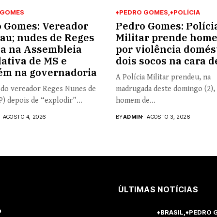
 GOMES
♦PEDRO GOMES
♦POLÍCIA
 Gomes: Vereador
Pedro Gomes: Políci
lau; nudes de Reges
Militar prende hom
la na Assembleia
por violência domést
lativa de MS e
dois socos na cara d
ém na governadoria
A Polícia Militar prendeu, na
 do vereador Reges Nunes de
madrugada deste domingo (2),
P) depois de “explodir”...
homem de...
AGOSTO 4, 2026
BY
ADMIN
AGOSTO 3, 2026
ÙLTIMAS NOTÍCIAS
o
♦BRASIL
♦PEDRO 