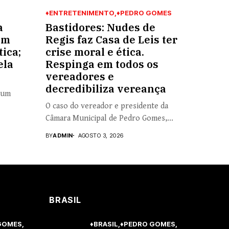
♦ENTRETENIMENTO
♦PEDRO GOMES
a
Bastidores: Nudes de
em
Regis faz Casa de Leis ter
ica;
crise moral e ética.
ela
Respinga em todos os
vereadores e
decredibiliza vereança
 um
O caso do vereador e presidente da
Câmara Municipal de Pedro Gomes,...
BY
ADMIN
AGOSTO 3, 2026
BRASIL
GOMES
♦BRASIL
♦PEDRO GOMES