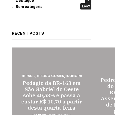
Destaque
2
Sem categoria
2.997
RECENT POSTS
♦BRASIL
♦PEDRO GOMES
♦SONORA
Pedr
Pedágio da BR-163 em
do
São Gabriel do Oeste
Re
sobe 40,53% e passa a
Assem
custar R$ 10,70 a partir
de 
desta quarta-feira
BY
ADMIN
AGOSTO 4, 2026