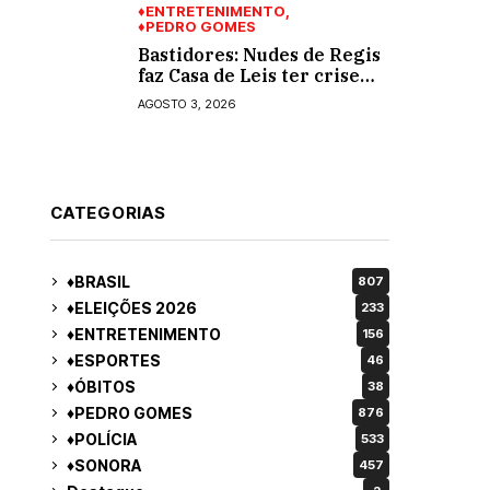
♦ENTRETENIMENTO
♦PEDRO GOMES
Bastidores: Nudes de Regis
faz Casa de Leis ter crise
moral e ética. Respinga em
AGOSTO 3, 2026
todos os vereadores e
decredibiliza vereança
CATEGORIAS
♦BRASIL
807
♦ELEIÇÕES 2026
233
♦ENTRETENIMENTO
156
♦ESPORTES
46
♦ÓBITOS
38
♦PEDRO GOMES
876
♦POLÍCIA
533
♦SONORA
457