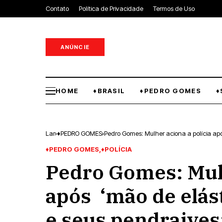
Contato
Política de Privacidade
Termos de Uso
ANÚNCIE
HOME
♦BRASIL
♦PEDRO GOMES
♦
Lar
♦PEDRO GOMES
Pedro Gomes: Mulher aciona a polícia após
♦PEDRO GOMES
♦POLÍCIA
Pedro Gomes: Mulh
após ‘mão de elást
e seus pendraives