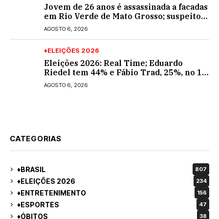
Jovem de 26 anos é assassinada a facadas
em Rio Verde de Mato Grosso; suspeito é
procurado
AGOSTO 6, 2026
♦ELEIÇÕES 2026
Eleições 2026: Real Time; Eduardo
Riedel tem 44% e Fábio Trad, 25%, no 1º
turno para o governo do MS
AGOSTO 6, 2026
CATEGORIAS
♦BRASIL
807
♦ELEIÇÕES 2026
234
♦ENTRETENIMENTO
156
♦ESPORTES
47
♦ÓBITOS
38