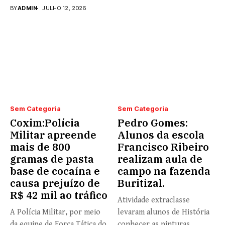
fortalecimento...
BY
ADMIN
JULHO 12, 2026
Sem Categoria
Sem Categoria
Coxim:Polícia
Pedro Gomes:
Militar apreende
Alunos da escola
mais de 800
Francisco Ribeiro
gramas de pasta
realizam aula de
base de cocaína e
campo na fazenda
causa prejuízo de
Buritizal.
R$ 42 mil ao tráfico
Atividade extraclasse
A Polícia Militar, por meio
levaram alunos de História
da equipe de Força Tática do
conhecer as pinturas