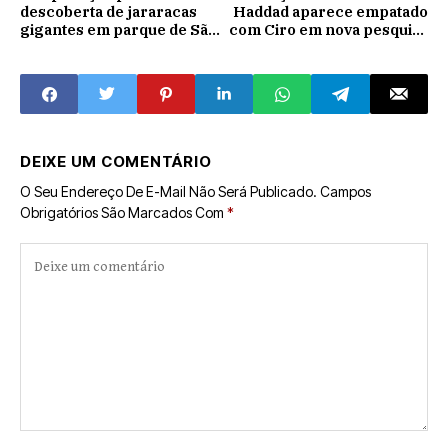
descoberta de jararacas
Haddad aparece empatado
gigantes em parque de São
com Ciro em nova pesquisa
Paulo
eleitoral 13%;Bolsonaro
lidera com 26%
DEIXE UM COMENTÁRIO
O Seu Endereço De E-Mail Não Será Publicado.
Campos
Obrigatórios São Marcados Com
*