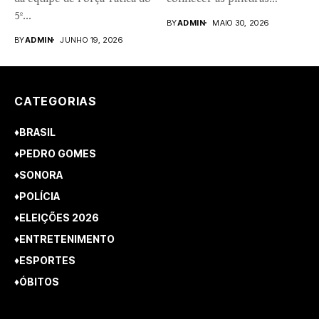
5º...
rupestres. Redação com...
BY
ADMIN
MAIO 30, 2026
BY
ADMIN
JUNHO 19, 2026
CATEGORIAS
♦BRASIL
♦PEDRO GOMES
♦SONORA
♦POLÍCIA
♦ELEIÇÕES 2026
♦ENTRETENIMENTO
♦ESPORTES
♦ÓBITOS