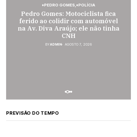
♦PEDRO GOMES
♦POLÍCIA
♦POLÍCIA
Pedro Gomes: Motociclista fica
♦ESPORTES
Jovem de 26 anos é assassinada a
Vini Jr. torna-se o brasileiro mais
ferido ao colidir com automóvel
facadas em Rio Verde de Mato
na Av. Diva Araújo; ele não tinha
bem pago; veja o top 10
Grosso; suspeito é procurado
CNH
BY
ADMIN
AGOSTO 7, 2026
BY
ADMIN
AGOSTO 6, 2026
BY
ADMIN
AGOSTO 7, 2026
PREVISÃO DO TEMPO