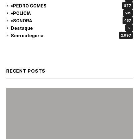
♦PEDRO GOMES
877
♦POLÍCIA
535
♦SONORA
457
Destaque
2
Sem categoria
2.997
RECENT POSTS