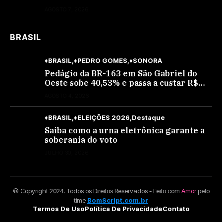
Araújo; ele não tinha CNH
AGOSTO 7, 2026
BRASIL
♦BRASIL
♦PEDRO GOMES
♦SONORA
Pedágio da BR-163 em São Gabriel do
Oeste sobe 40,53% e passa a custar R$
10,70 a partir desta quarta-feira
AGOSTO 4, 2026
♦BRASIL
♦ELEIÇÕES 2026
Destaque
Saiba como a urna eletrônica garante a
soberania do voto
JULHO 30, 2026
© Copyright 2024. Todos os Direitos Reservados - Feito com
Amor
pelo
time
BomScript.com.br
Termos De Uso
Política De Privacidade
Contato