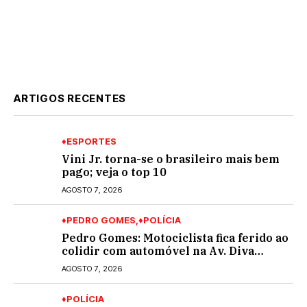
ARTIGOS RECENTES
♦ESPORTES
Vini Jr. torna-se o brasileiro mais bem
pago; veja o top 10
AGOSTO 7, 2026
♦PEDRO GOMES
♦POLÍCIA
Pedro Gomes: Motociclista fica ferido ao
colidir com automóvel na Av. Diva
Araújo; ele não tinha CNH
AGOSTO 7, 2026
♦POLÍCIA