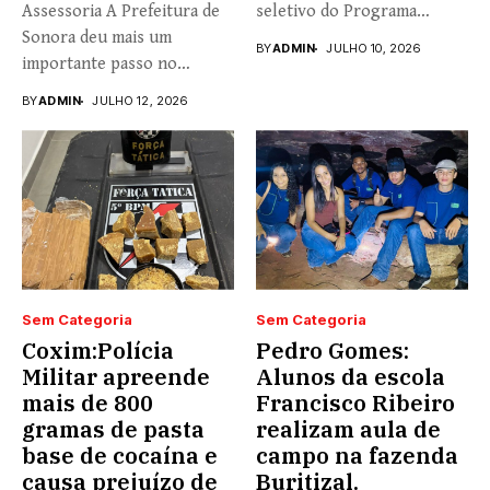
Assessoria A Prefeitura de
seletivo do Programa
Sonora deu mais um
Universidade...
BY
ADMIN
JULHO 10, 2026
importante passo no
fortalecimento...
BY
ADMIN
JULHO 12, 2026
Sem Categoria
Sem Categoria
Coxim:Polícia
Pedro Gomes:
Militar apreende
Alunos da escola
mais de 800
Francisco Ribeiro
gramas de pasta
realizam aula de
base de cocaína e
campo na fazenda
causa prejuízo de
Buritizal.