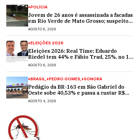
♦POLÍCIA
Jovem de 26 anos é assassinada a facadas
em Rio Verde de Mato Grosso; suspeito é
procurado
AGOSTO 6, 2026
♦ELEIÇÕES 2026
Eleições 2026: Real Time; Eduardo
Riedel tem 44% e Fábio Trad, 25%, no 1º
turno para o governo do MS
AGOSTO 6, 2026
♦BRASIL
♦PEDRO GOMES
♦SONORA
Pedágio da BR-163 em São Gabriel do
Oeste sobe 40,53% e passa a custar R$
10,70 a partir desta quarta-feira
AGOSTO 4, 2026