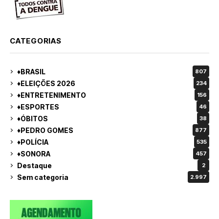
CATEGORIAS
♦BRASIL
807
♦ELEIÇÕES 2026
234
♦ENTRETENIMENTO
156
♦ESPORTES
46
♦ÓBITOS
38
♦PEDRO GOMES
877
♦POLÍCIA
535
♦SONORA
457
Destaque
2
Sem categoria
2.997