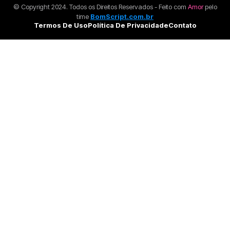
© Copyright 2024. Todos os Direitos Reservados - Feito com
Amor
pelo
time
BomScript.com.br
Termos De Uso
Política De Privacidade
Contato