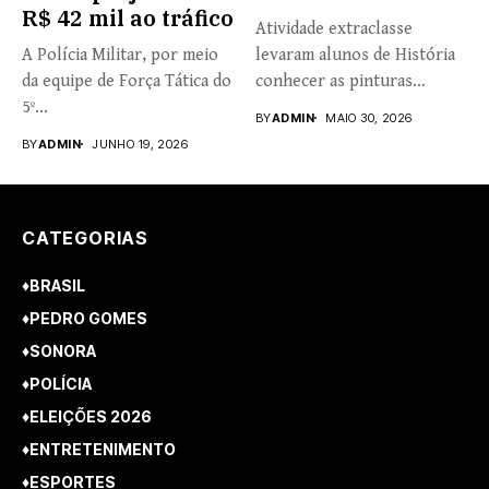
R$ 42 mil ao tráfico
Atividade extraclasse
A Polícia Militar, por meio
levaram alunos de História
da equipe de Força Tática do
conhecer as pinturas
5º...
rupestres. Redação com...
BY
ADMIN
MAIO 30, 2026
BY
ADMIN
JUNHO 19, 2026
CATEGORIAS
♦BRASIL
♦PEDRO GOMES
♦SONORA
♦POLÍCIA
♦ELEIÇÕES 2026
♦ENTRETENIMENTO
♦ESPORTES