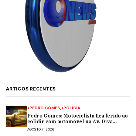
ARTIGOS RECENTES
♦PEDRO GOMES
♦POLÍCIA
Pedro Gomes: Motociclista fica ferido ao
colidir com automóvel na Av. Diva
Araújo; ele não tinha CNH
AGOSTO 7, 2026