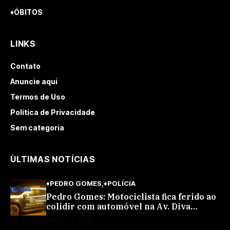
♦ÓBITOS
LINKS
Contato
Anuncie aqui
Termos de Uso
Política de Privacidade
Sem categoria
ÙLTIMAS NOTÍCIAS
♦PEDRO GOMES
♦POLÍCIA
Pedro Gomes: Motociclista fica ferido ao
colidir com automóvel na Av. Diva
Araújo; ele não tinha CNH
AGOSTO 7, 2026