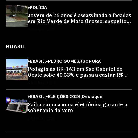
♦POLÍCIA
Jovem de 26 anos é assassinada a facadas
em Rio Verde de Mato Grosso; suspeito é
procurado
AGOSTO 6, 2026
BRASIL
♦BRASIL
♦PEDRO GOMES
♦SONORA
Pedágio da BR-163 em São Gabriel do
Oeste sobe 40,53% e passa a custar R$
10,70 a partir desta quarta-feira
AGOSTO 4, 2026
♦BRASIL
♦ELEIÇÕES 2026
Destaque
Saiba como a urna eletrônica garante a
soberania do voto
JULHO 30, 2026