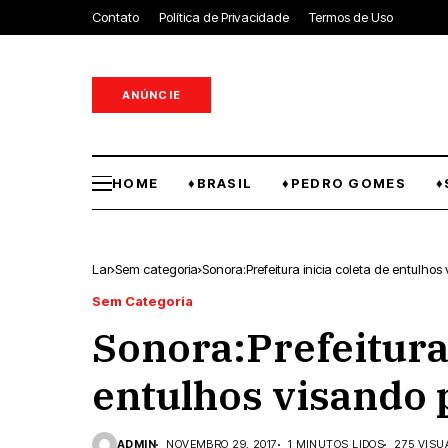
Contato
Política de Privacidade
Termos de Uso
ANÚNCIE
HOME
♦BRASIL
♦PEDRO GOMES
♦
Lar
Sem categoria
Sonora:Prefeitura inicia coleta de entulho
Sem Categoria
Sonora:Prefeitura 
entulhos visando 
ADMIN
NOVEMBRO 29, 2017
1 MINUTOS LIDOS
275 VISU