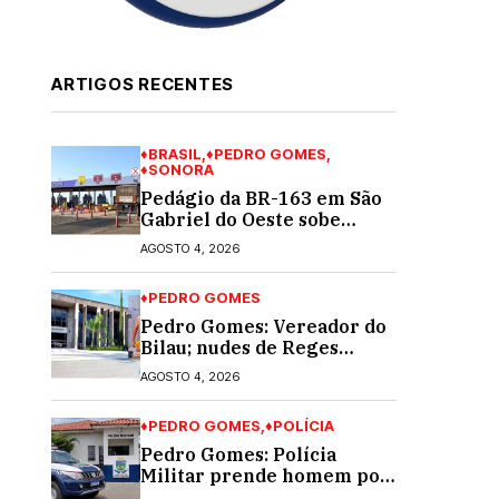
ARTIGOS RECENTES
♦BRASIL
♦PEDRO GOMES
♦SONORA
Pedágio da BR-163 em São
Gabriel do Oeste sobe
40,53% e passa a custar R$
AGOSTO 4, 2026
10,70 a partir desta quarta-
feira
♦PEDRO GOMES
Pedro Gomes: Vereador do
Bilau; nudes de Reges
circula na Assembleia
AGOSTO 4, 2026
Legislativa de MS e
também na governadoria
♦PEDRO GOMES
♦POLÍCIA
Pedro Gomes: Polícia
Militar prende homem por
violência doméstica; dois