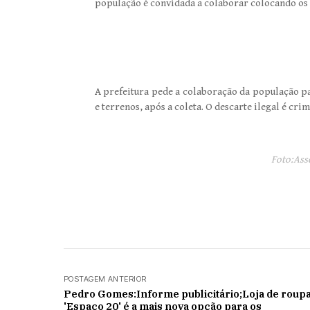
população é convidada a colaborar colocando os e
A prefeitura pede a colaboração da população pa
e terrenos, após a coleta. O descarte ilegal é cr
Foto:Ass
POSTAGEM ANTERIOR
Pedro Gomes:Informe publicitário;Loja de roup
'Espaço 20' é a mais nova opção para os