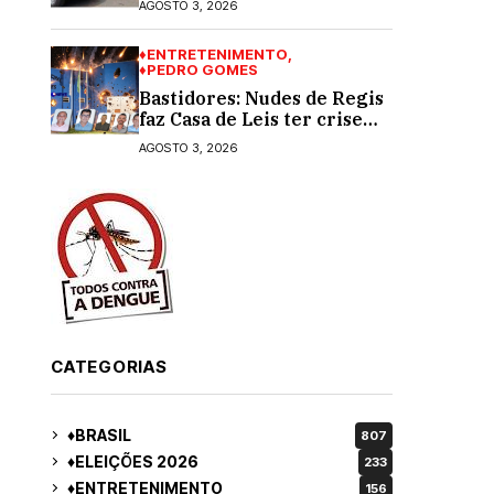
AGOSTO 3, 2026
socos na cara dela
♦ENTRETENIMENTO
♦PEDRO GOMES
Bastidores: Nudes de Regis
faz Casa de Leis ter crise
moral e ética. Respinga em
AGOSTO 3, 2026
todos os vereadores e
decredibiliza vereança
CATEGORIAS
♦BRASIL
807
♦ELEIÇÕES 2026
233
♦ENTRETENIMENTO
156