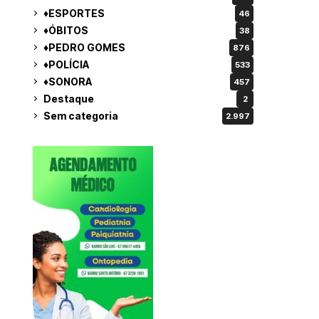
♦ESPORTES
46
♦ÓBITOS
38
♦PEDRO GOMES
876
♦POLÍCIA
533
♦SONORA
457
Destaque
2
Sem categoria
2.997