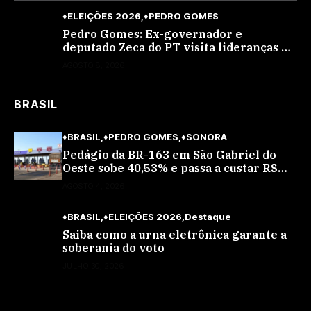
♦ELEIÇÕES 2026
♦PEDRO GOMES
Pedro Gomes: Ex-governador e
deputado Zeca do PT visita lideranças do
partido na cidade; buscará a reeleição
AGOSTO 8, 2026
BRASIL
♦BRASIL
♦PEDRO GOMES
♦SONORA
Pedágio da BR-163 em São Gabriel do
Oeste sobe 40,53% e passa a custar R$
10,70 a partir desta quarta-feira
AGOSTO 4, 2026
♦BRASIL
♦ELEIÇÕES 2026
Destaque
Saiba como a urna eletrônica garante a
soberania do voto
JULHO 30, 2026