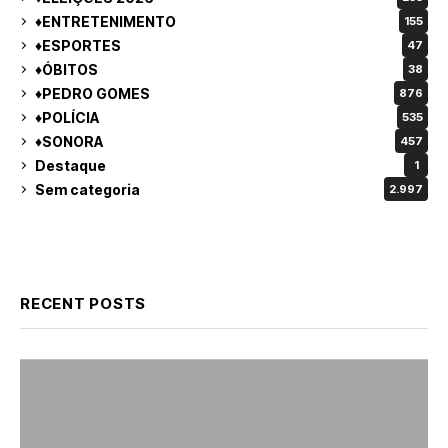
♦ENTRETENIMENTO
155
♦ESPORTES
47
♦ÓBITOS
38
♦PEDRO GOMES
876
♦POLÍCIA
535
♦SONORA
457
Destaque
1
Sem categoria
2.997
RECENT POSTS