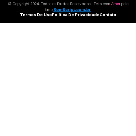
© Copyright 2024. Todos os Direitos Reservados - Feito com
Amor
pelo
time
BomScript.com.br
Termos De Uso
Política De Privacidade
Contato