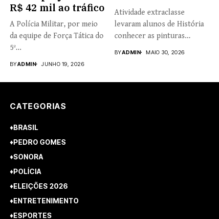
R$ 42 mil ao tráfico
Atividade extraclasse
A Polícia Militar, por meio
levaram alunos de História
da equipe de Força Tática do
conhecer as pinturas
5º...
rupestres. Redação com...
BY
ADMIN
MAIO 30, 2026
BY
ADMIN
JUNHO 19, 2026
CATEGORIAS
♦BRASIL
♦PEDRO GOMES
♦SONORA
♦POLÍCIA
♦ELEIÇÕES 2026
♦ENTRETENIMENTO
♦ESPORTES