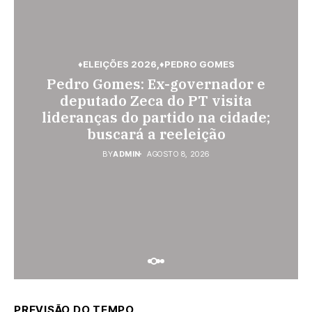
♦ELEIÇÕES 2026
♦PEDRO GOMES
♦PEDRO GOMES
♦POLÍCIA
Pedro Gomes: Ex-governador e
♦ESPORTES
Pedro Gomes: URGENTE: Jovem é
Vini Jr. torna-se o brasileiro mais
deputado Zeca do PT visita
morto na região do Cascalho;
lideranças do partido na cidade;
bem pago; veja o top 10
polícia no local
buscará a reeleição
BY
ADMIN
AGOSTO 7, 2026
BY
ADMIN
AGOSTO 8, 2026
BY
ADMIN
AGOSTO 8, 2026
PREVISÃO DO TEMPO