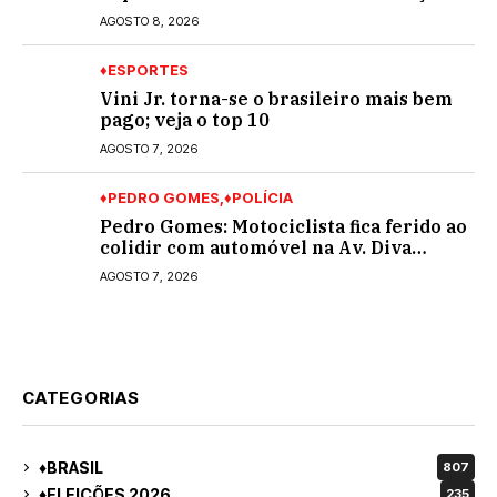
partido na cidade; buscará a reeleição
AGOSTO 8, 2026
♦ESPORTES
Vini Jr. torna-se o brasileiro mais bem
pago; veja o top 10
AGOSTO 7, 2026
♦PEDRO GOMES
♦POLÍCIA
Pedro Gomes: Motociclista fica ferido ao
colidir com automóvel na Av. Diva
Araújo; ele não tinha CNH
AGOSTO 7, 2026
CATEGORIAS
♦BRASIL
807
♦ELEIÇÕES 2026
235