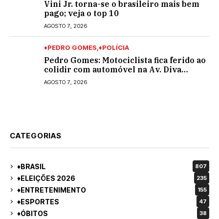
Vini Jr. torna-se o brasileiro mais bem
pago; veja o top 10
AGOSTO 7, 2026
♦PEDRO GOMES
♦POLÍCIA
Pedro Gomes: Motociclista fica ferido ao
colidir com automóvel na Av. Diva
Araújo; ele não tinha CNH
AGOSTO 7, 2026
CATEGORIAS
♦BRASIL
807
♦ELEIÇÕES 2026
235
♦ENTRETENIMENTO
155
♦ESPORTES
47
♦ÓBITOS
38