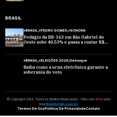
partido na cidade; buscará a reeleição
AGOSTO 8, 2026
BRASIL
♦BRASIL
♦PEDRO GOMES
♦SONORA
Pedágio da BR-163 em São Gabriel do
Oeste sobe 40,53% e passa a custar R$
10,70 a partir desta quarta-feira
AGOSTO 4, 2026
♦BRASIL
♦ELEIÇÕES 2026
Destaque
Saiba como a urna eletrônica garante a
soberania do voto
JULHO 30, 2026
© Copyright 2024. Todos os Direitos Reservados - Feito com
Amor
pelo
time
BomScript.com.br
Termos De Uso
Política De Privacidade
Contato