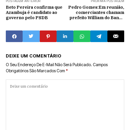
POSTAGEM ANTERIOR
PRÓXIMA POSTAGEM
Beto Pereira confirma que
Pedro Gomes:Em reunião,
Azambuja é candidato ao
comerciantes chamam
governo pelo PSDB
prefeito William do Banco
de medroso e frouxo
DEIXE UM COMENTÁRIO
O Seu Endereço De E-Mail Não Será Publicado.
Campos
Obrigatórios São Marcados Com
*