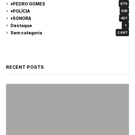
♦PEDRO GOMES
876
♦POLÍCIA
535
♦SONORA
457
Destaque
1
Sem categoria
2.997
RECENT POSTS