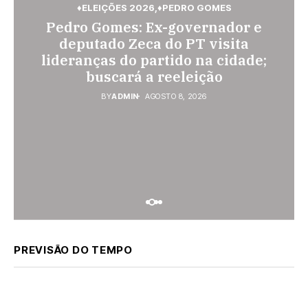
♦ELEIÇÕES 2026
♦PEDRO GOMES
♦PEDRO GOMES
♦POLÍCIA
Pedro Gomes: Ex-governador e
♦ESPORTES
Pedro Gomes: URGENTE: Jovem é
Vini Jr. torna-se o brasileiro mais
deputado Zeca do PT visita
morto na região do Cascalho;
lideranças do partido na cidade;
bem pago; veja o top 10
polícia no local
buscará a reeleição
BY
ADMIN
AGOSTO 7, 2026
BY
ADMIN
AGOSTO 8, 2026
BY
ADMIN
AGOSTO 8, 2026
PREVISÃO DO TEMPO