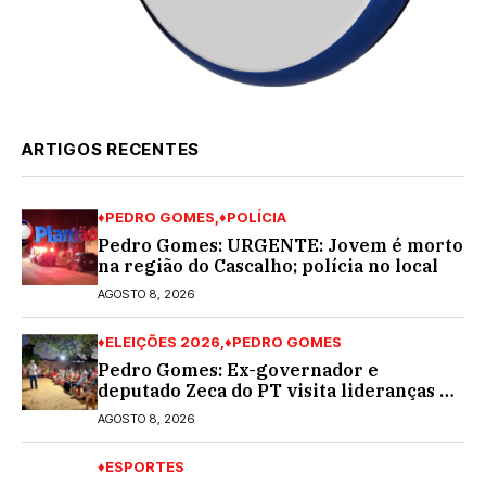
ARTIGOS RECENTES
♦PEDRO GOMES
♦POLÍCIA
Pedro Gomes: URGENTE: Jovem é morto
na região do Cascalho; polícia no local
AGOSTO 8, 2026
♦ELEIÇÕES 2026
♦PEDRO GOMES
Pedro Gomes: Ex-governador e
deputado Zeca do PT visita lideranças do
partido na cidade; buscará a reeleição
AGOSTO 8, 2026
♦ESPORTES