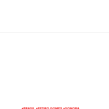
♦BRASIL
♦PEDRO GOMES
♦SONORA