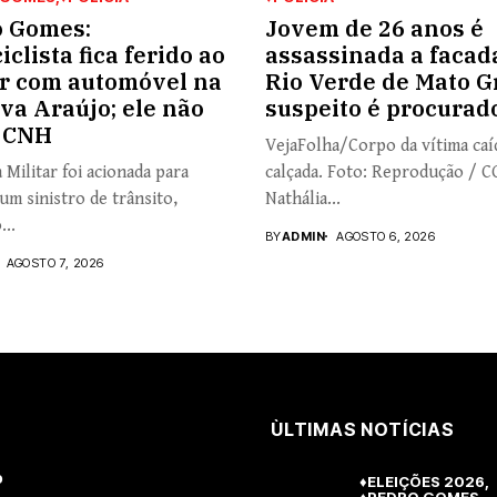
 Gomes:
Jovem de 26 anos é
clista fica ferido ao
assassinada a facad
ir com automóvel na
Rio Verde de Mato G
iva Araújo; ele não
suspeito é procurad
 CNH
VejaFolha/Corpo da vítima caí
a Militar foi acionada para
calçada. Foto: Reprodução / 
um sinistro de trânsito,
Nathália...
...
BY
ADMIN
AGOSTO 6, 2026
AGOSTO 7, 2026
ÙLTIMAS NOTÍCIAS
o
♦ELEIÇÕES 2026
♦PEDRO GOMES