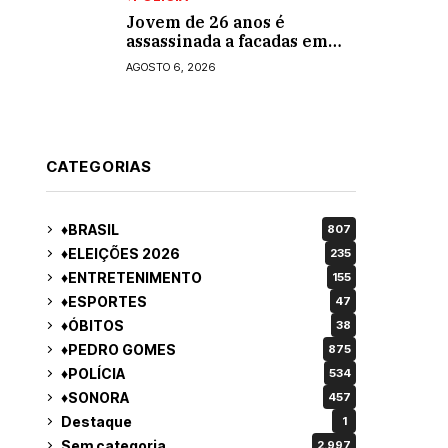
Jovem de 26 anos é
assassinada a facadas em
Rio Verde de Mato Grosso;
AGOSTO 6, 2026
suspeito é procurado
CATEGORIAS
♦BRASIL
807
♦ELEIÇÕES 2026
235
♦ENTRETENIMENTO
155
♦ESPORTES
47
♦ÓBITOS
38
♦PEDRO GOMES
875
♦POLÍCIA
534
♦SONORA
457
Destaque
1
Sem categoria
2.997