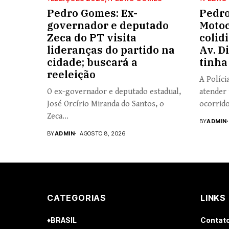
Pedro Gomes: Ex-
Pedro
governador e deputado
Motoci
Zeca do PT visita
colid
lideranças do partido na
Av. D
cidade; buscará a
tinha
reeleição
A Políci
O ex-governador e deputado estadual,
atender 
José Orcírio Miranda do Santos, o
ocorrido
Zeca...
BY
ADMIN
BY
ADMIN
AGOSTO 8, 2026
CATEGORIAS
LINKS
♦BRASIL
Contat