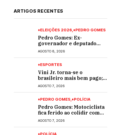
ARTIGOS RECENTES
♦ELEIÇÕES 2026
♦PEDRO GOMES
Pedro Gomes: Ex-
governador e deputado
Zeca do PT visita lideranças
AGOSTO 8, 2026
do partido na cidade;
buscará a reeleição
♦ESPORTES
Vini Jr. torna-se o
brasileiro mais bem pago;
veja o top 10
AGOSTO 7, 2026
♦PEDRO GOMES
♦POLÍCIA
Pedro Gomes: Motociclista
fica ferido ao colidir com
automóvel na Av. Diva
AGOSTO 7, 2026
Araújo; ele não tinha CNH
♦POLÍCIA