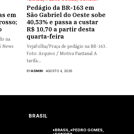
Pedágio da BR-163 em
as em
São Gabriel do Oeste sobe
rosso;
40,53% e passa a custar
o
R$ 10,70 a partir desta
quarta-feira
do na
CG News
VejaFolha/Praça de pedágio na BR-163.
Foto: Arquivo / Motiva Pantanal A
tarifa...
BY
ADMIN
AGOSTO 4, 2026
BRASIL
♦BRASIL
♦PEDRO GOMES
♦SONORA