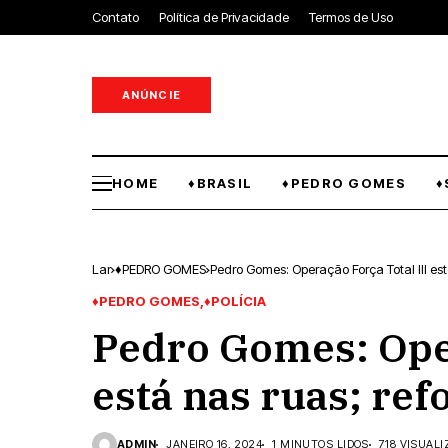
Contato
Política de Privacidade
Termos de Uso
ANÚNCIE
HOME
♦BRASIL
♦PEDRO GOMES
♦
Lar
♦PEDRO GOMES
Pedro Gomes: Operação Força Total III es
♦PEDRO GOMES
♦POLÍCIA
Pedro Gomes: Oper
está nas ruas; re
ADMIN
JANEIRO 16, 2024
1 MINUTOS LIDOS
718 VISUAL