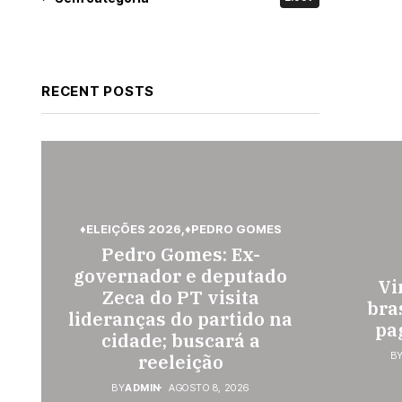
RECENT POSTS
♦ELEIÇÕES 2026
♦PEDRO GOMES
Pedro Gomes: Ex-
governador e deputado
Vi
Zeca do PT visita
bra
lideranças do partido na
pag
cidade; buscará a
B
reeleição
BY
ADMIN
AGOSTO 8, 2026