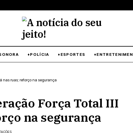
SONORA
♦POLÍCIA
♦ESPORTES
♦ENTRETENIME
tá nas ruas; reforço na segurança
ação Força Total III
forço na segurança
IZAÇÕES