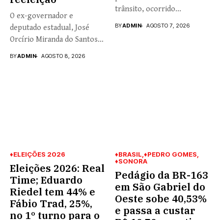
trânsito, ocorrido...
O ex-governador e
BY
ADMIN
AGOSTO 7, 2026
deputado estadual, José
Orcírio Miranda do Santos,
o Zeca...
BY
ADMIN
AGOSTO 8, 2026
♦ELEIÇÕES 2026
♦BRASIL
♦PEDRO GOMES
♦SONORA
Eleições 2026: Real
Pedágio da BR-163
Time; Eduardo
em São Gabriel do
Riedel tem 44% e
Oeste sobe 40,53%
Fábio Trad, 25%,
e passa a custar
no 1º turno para o