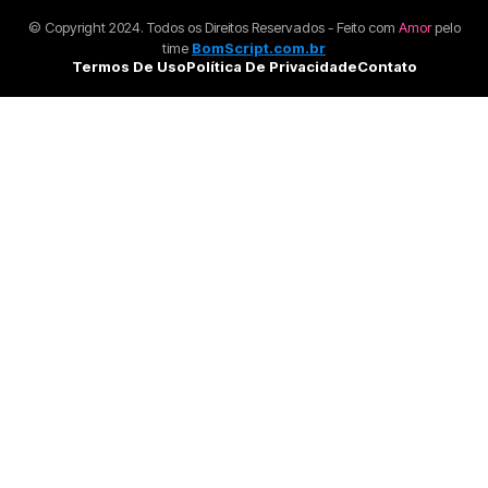
© Copyright 2024. Todos os Direitos Reservados - Feito com
Amor
pelo
time
BomScript.com.br
Termos De Uso
Política De Privacidade
Contato