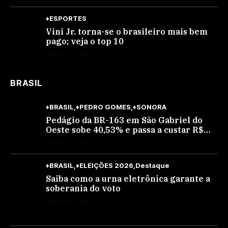
♦ESPORTES
Vini Jr. torna-se o brasileiro mais bem
pago; veja o top 10
AGOSTO 7, 2026
BRASIL
♦BRASIL
♦PEDRO GOMES
♦SONORA
Pedágio da BR-163 em São Gabriel do
Oeste sobe 40,53% e passa a custar R$
10,70 a partir desta quarta-feira
AGOSTO 4, 2026
♦BRASIL
♦ELEIÇÕES 2026
Destaque
Saiba como a urna eletrônica garante a
soberania do voto
JULHO 30, 2026