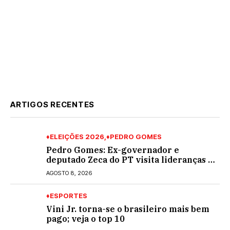
ARTIGOS RECENTES
♦ELEIÇÕES 2026
♦PEDRO GOMES
Pedro Gomes: Ex-governador e
deputado Zeca do PT visita lideranças do
partido na cidade; buscará a reeleição
AGOSTO 8, 2026
♦ESPORTES
Vini Jr. torna-se o brasileiro mais bem
pago; veja o top 10