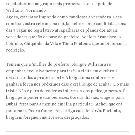
rejeitadíssimo no grupo mais propenso a ter o apoio de
William-, Normando.
Agora, estaria se impondo como candidata a vereadora. Gera
com isso, outra celeuma no clã. Jackeline como candidata a uma
das 9 vagas no legislativo atrapalharia os planos dos atuais
vereadores que são da base do prefeito: Adaídes Francisco, o
Lobinho, Chiquinho da Vila e Tânia Fontoura que ambicionam a
reeleição.
Temem que a ‘mulher do prefeito’ obrigue William a se
empenhar exclusivamente para fazê-la eleita em outubro. E
deixar a todos a própria sorte. A briga toma contornos e
ganhará força nos próximos dias e está longe de acabar. E o mais
triste. Não é para defender os interesses dos pedrogomenses. É
briga pelo poder e suas benesses. Gordas diárias, viagens para
Dubai, festa para a menino em ilha particular…Achou que era
por amor a Pedro Gomes. Ah, se liga caro leitor/a. Portanto,
briguem, briguem muitos seus desgraçados.