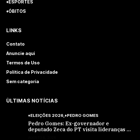
♦ESPORTES
♦ÓBITOS
LINKS
Contato
Anuncie aqui
Termos de Uso
Política de Privacidade
Sem categoria
ÙLTIMAS NOTÍCIAS
♦ELEIÇÕES 2026
♦PEDRO GOMES
Pedro Gomes: Ex-governador e
deputado Zeca do PT visita lideranças do
partido na cidade; buscará a reeleição
AGOSTO 8, 2026