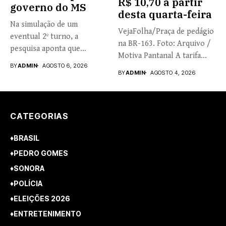
R$ 10,70 a partir
governo do MS
desta quarta-feira
Na simulação de um
VejaFolha/Praça de pedágio
eventual 2º turno, a
na BR-163. Foto: Arquivo /
pesquisa aponta que
Motiva Pantanal A tarifa...
Riedel...
BY
ADMIN
AGOSTO 6, 2026
BY
ADMIN
AGOSTO 4, 2026
CATEGORIAS
♦BRASIL
♦PEDRO GOMES
♦SONORA
♦POLÍCIA
♦ELEIÇÕES 2026
♦ENTRETENIMENTO