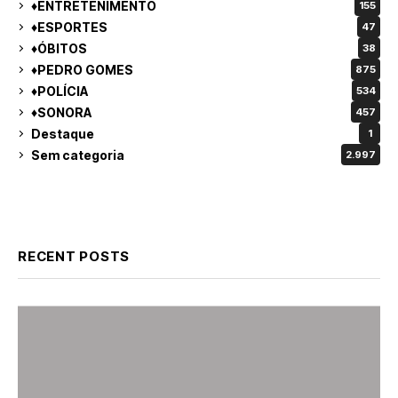
♦ENTRETENIMENTO
155
♦ESPORTES
47
♦ÓBITOS
38
♦PEDRO GOMES
875
♦POLÍCIA
534
♦SONORA
457
Destaque
1
Sem categoria
2.997
RECENT POSTS