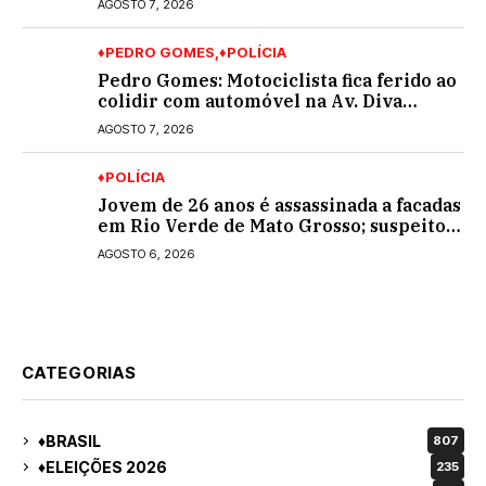
AGOSTO 7, 2026
♦PEDRO GOMES
♦POLÍCIA
Pedro Gomes: Motociclista fica ferido ao
colidir com automóvel na Av. Diva
Araújo; ele não tinha CNH
AGOSTO 7, 2026
♦POLÍCIA
Jovem de 26 anos é assassinada a facadas
em Rio Verde de Mato Grosso; suspeito é
procurado
AGOSTO 6, 2026
CATEGORIAS
♦BRASIL
807
♦ELEIÇÕES 2026
235