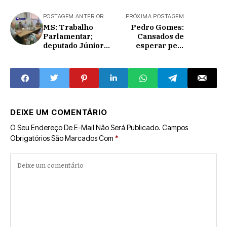
POSTAGEM ANTERIOR
PRÓXIMA POSTAGEM
MS: Trabalho
Pedro Gomes:
Parlamentar;
Cansados de
deputado Júnior
esperar pela
Mochi apresenta 4
prefeitura,
indicações que
fazendeiros se
beneficiam
unem concertam
Amambai, Coxim e
estrada para evitar
Costa Rica
atoleiro
DEIXE UM COMENTÁRIO
O Seu Endereço De E-Mail Não Será Publicado.
Campos
Obrigatórios São Marcados Com
*