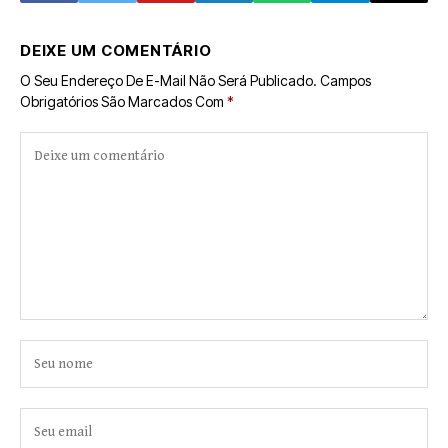
com o projeto do
grupo de William;
Proerd
prefeito está
isolado
DEIXE UM COMENTÁRIO
O Seu Endereço De E-Mail Não Será Publicado.
Campos
Obrigatórios São Marcados Com
*