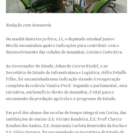
Redação com Assessoria
Na manhã desta terça-feira, 12, o deputado estadual Junior
Mochi encaminhou quatro indicações para contribuir com o
desenvolvimento das cidades de Amambai, Coxim e Costa Rica.
Ao Governador do Estado, Eduardo Correa Riedel, e ao
Secretário de Estado de Infraestrutura e Logística, Hélio Peluffo
Filho, foi encaminhada uma indicação visando à recuperação
completa da rodovia ‘Guaíra-Porã’. Segundo o parlamentar, essa
iniciativa, em benefício direto de Amambai, é vital para o
escoamento da produção agrícola e o progresso do Estado.
Em prol dos alunos das escolas de tempo integral em Coxim, das
instituições de ensino: E.E. Viriato Bandeira, E.E. Profª Clarice
Rondon dos Santos, E.E. Semiramis Carlota Benevides da Rocha e
E.E. Silvio Pereira, foi encaminhado ao Secretário de Estado de