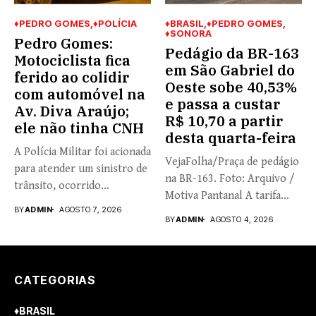
♦PEDRO GOMES
♦POLÍCIA
♦BRASIL
♦PEDRO GOMES
♦SONORA
Pedro Gomes:
Pedágio da BR-163
Motociclista fica
em São Gabriel do
ferido ao colidir
Oeste sobe 40,53%
com automóvel na
e passa a custar
Av. Diva Araújo;
R$ 10,70 a partir
ele não tinha CNH
desta quarta-feira
A Polícia Militar foi acionada
VejaFolha/Praça de pedágio
para atender um sinistro de
na BR-163. Foto: Arquivo /
trânsito, ocorrido...
Motiva Pantanal A tarifa...
BY
ADMIN
AGOSTO 7, 2026
BY
ADMIN
AGOSTO 4, 2026
CATEGORIAS
♦BRASIL