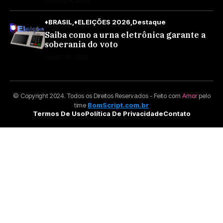
♦BRASIL
♦ELEIÇÕES 2026
Destaque
Saiba como a urna eletrônica garante a
soberania do voto
JULHO 30, 2026
© Copyright 2024. Todos os Direitos Reservados - Feito com
Amor
pelo
time
BomScript.com.br
Termos De Uso
Política De Privacidade
Contato