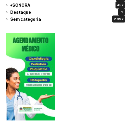
♦SONORA
457
Destaque
1
Sem categoria
2.997