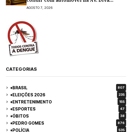
colidir com automóvel na Av. Diva
Araújo; ele não tinha CNH
AGOSTO 7, 2026
CATEGORIAS
♦BRASIL
807
♦ELEIÇÕES 2026
235
♦ENTRETENIMENTO
155
♦ESPORTES
47
♦ÓBITOS
38
♦PEDRO GOMES
876
♦POLÍCIA
535