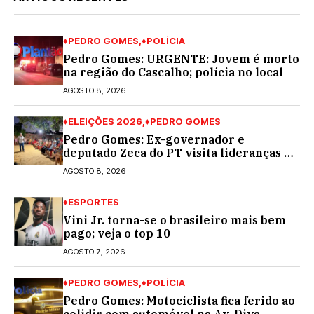
♦PEDRO GOMES
♦POLÍCIA
Pedro Gomes: URGENTE: Jovem é morto
na região do Cascalho; polícia no local
AGOSTO 8, 2026
♦ELEIÇÕES 2026
♦PEDRO GOMES
Pedro Gomes: Ex-governador e
deputado Zeca do PT visita lideranças do
partido na cidade; buscará a reeleição
AGOSTO 8, 2026
♦ESPORTES
Vini Jr. torna-se o brasileiro mais bem
pago; veja o top 10
AGOSTO 7, 2026
♦PEDRO GOMES
♦POLÍCIA
Pedro Gomes: Motociclista fica ferido ao