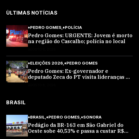
ÙLTIMAS NOTÍCIAS
♦PEDRO GOMES
♦POLÍCIA
Pedro Gomes: URGENTE: Jovem é morto
na região do Cascalho; polícia no local
AGOSTO 8, 2026
♦ELEIÇÕES 2026
♦PEDRO GOMES
Pedro Gomes: Ex-governador e
deputado Zeca do PT visita lideranças do
partido na cidade; buscará a reeleição
AGOSTO 8, 2026
BRASIL
♦BRASIL
♦PEDRO GOMES
♦SONORA
Pedágio da BR-163 em São Gabriel do
Oeste sobe 40,53% e passa a custar R$
10,70 a partir desta quarta-feira
AGOSTO 4, 2026