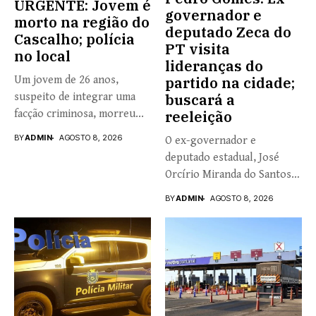
URGENTE: Jovem é
governador e
morto na região do
deputado Zeca do
Cascalho; polícia
PT visita
no local
lideranças do
Um jovem de 26 anos,
partido na cidade;
suspeito de integrar uma
buscará a
facção criminosa, morreu...
reeleição
BY
ADMIN
AGOSTO 8, 2026
O ex-governador e
deputado estadual, José
Orcírio Miranda do Santos,
o Zeca...
BY
ADMIN
AGOSTO 8, 2026