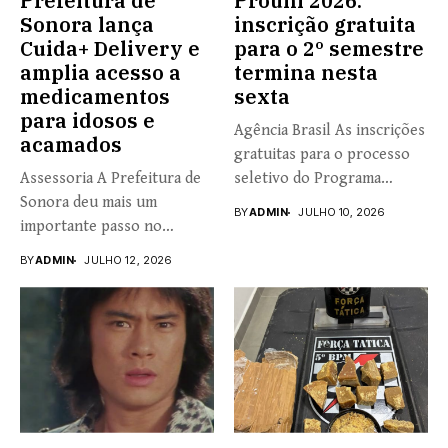
Prefeitura de
Prouni 2026:
Sonora lança
inscrição gratuita
Cuida+ Delivery e
para o 2º semestre
amplia acesso a
termina nesta
medicamentos
sexta
para idosos e
Agência Brasil As inscrições
acamados
gratuitas para o processo
Assessoria A Prefeitura de
seletivo do Programa
Sonora deu mais um
Universidade...
BY
ADMIN
JULHO 10, 2026
importante passo no
fortalecimento...
BY
ADMIN
JULHO 12, 2026