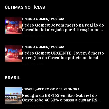
ÙLTIMAS NOTÍCIAS
♦PEDRO GOMES
♦POLÍCIA
Pedro Gomes: Jovem morto na região do
Cascalho foi alvejado por 4 tiros; homem
encapuzado
AGOSTO 9, 2026
♦PEDRO GOMES
♦POLÍCIA
Pedro Gomes: URGENTE: Jovem é morto
na região do Cascalho; polícia no local
AGOSTO 8, 2026
BRASIL
♦BRASIL
♦PEDRO GOMES
♦SONORA
Pedágio da BR-163 em São Gabriel do
Oeste sobe 40,53% e passa a custar R$
10,70 a partir desta quarta-feira
AGOSTO 4, 2026