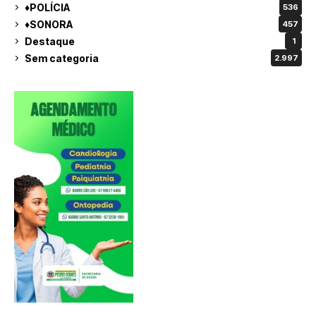
♦POLÍCIA
536
♦SONORA
457
Destaque
1
Sem categoria
2.997