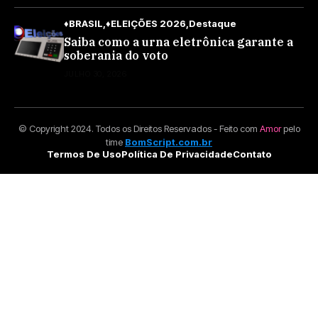
♦BRASIL
♦ELEIÇÕES 2026
Destaque
Saiba como a urna eletrônica garante a
soberania do voto
JULHO 30, 2026
© Copyright 2024. Todos os Direitos Reservados - Feito com
Amor
pelo
time
BomScript.com.br
Termos De Uso
Política De Privacidade
Contato