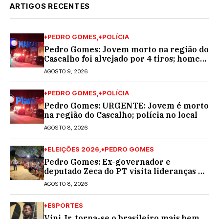
ARTIGOS RECENTES
♦PEDRO GOMES
♦POLÍCIA
Pedro Gomes: Jovem morto na região do
Cascalho foi alvejado por 4 tiros; homem
encapuzado
AGOSTO 9, 2026
♦PEDRO GOMES
♦POLÍCIA
Pedro Gomes: URGENTE: Jovem é morto
na região do Cascalho; polícia no local
AGOSTO 8, 2026
♦ELEIÇÕES 2026
♦PEDRO GOMES
Pedro Gomes: Ex-governador e
deputado Zeca do PT visita lideranças do
partido na cidade; buscará a reeleição
AGOSTO 8, 2026
♦ESPORTES
Vini Jr. torna-se o brasileiro mais bem