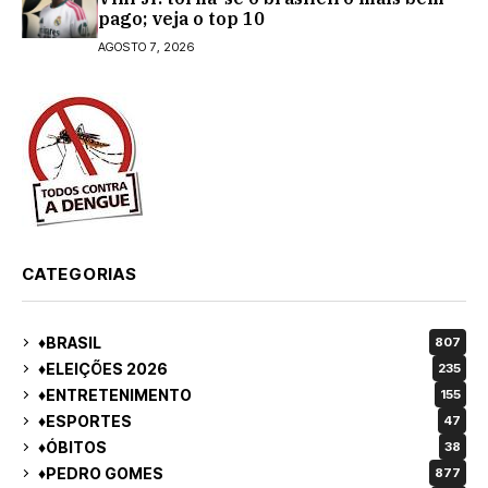
pago; veja o top 10
AGOSTO 7, 2026
CATEGORIAS
♦BRASIL
807
♦ELEIÇÕES 2026
235
♦ENTRETENIMENTO
155
♦ESPORTES
47
♦ÓBITOS
38
♦PEDRO GOMES
877