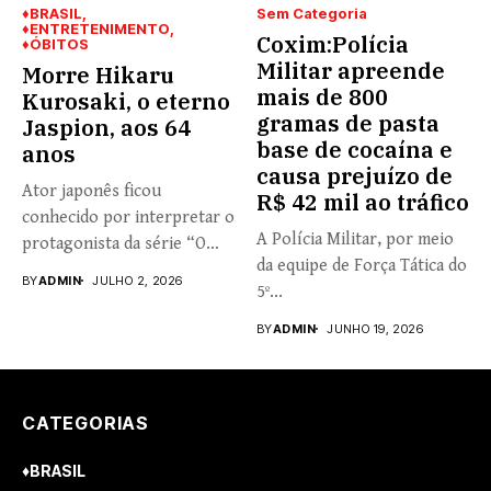
♦BRASIL
Sem Categoria
♦ENTRETENIMENTO
Coxim:Polícia
♦ÓBITOS
Militar apreende
Morre Hikaru
mais de 800
Kurosaki, o eterno
gramas de pasta
Jaspion, aos 64
base de cocaína e
anos
causa prejuízo de
Ator japonês ficou
R$ 42 mil ao tráfico
conhecido por interpretar o
A Polícia Militar, por meio
protagonista da série “O
da equipe de Força Tática do
Fantástico...
BY
ADMIN
JULHO 2, 2026
5º...
BY
ADMIN
JUNHO 19, 2026
CATEGORIAS
♦BRASIL