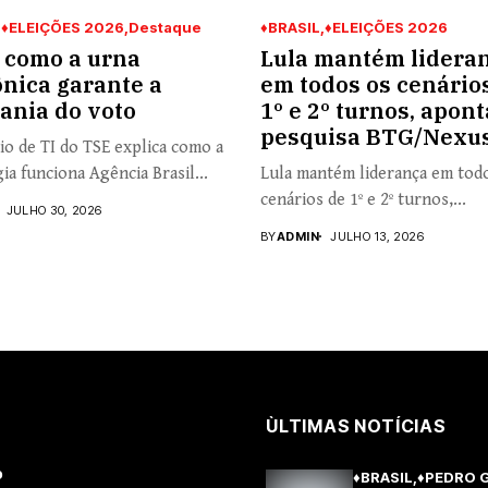
♦ELEIÇÕES 2026
Destaque
♦BRASIL
♦ELEIÇÕES 2026
 como a urna
Lula mantém lidera
ônica garante a
em todos os cenário
ania do voto
1º e 2º turnos, apont
pesquisa BTG/Nexu
io de TI do TSE explica como a
ia funciona Agência Brasil...
Lula mantém liderança em tod
cenários de 1º e 2º turnos,...
JULHO 30, 2026
BY
ADMIN
JULHO 13, 2026
ÙLTIMAS NOTÍCIAS
o
♦BRASIL
♦PEDRO 