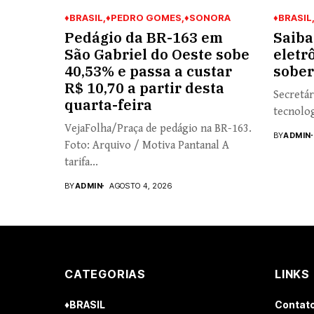
♦BRASIL
♦PEDRO GOMES
♦SONORA
♦BRASIL
Pedágio da BR-163 em
Saiba
São Gabriel do Oeste sobe
eletr
40,53% e passa a custar
sober
R$ 10,70 a partir desta
Secretár
quarta-feira
tecnolog
VejaFolha/Praça de pedágio na BR-163.
BY
ADMIN
Foto: Arquivo / Motiva Pantanal A
tarifa...
BY
ADMIN
AGOSTO 4, 2026
CATEGORIAS
LINKS
♦BRASIL
Contat