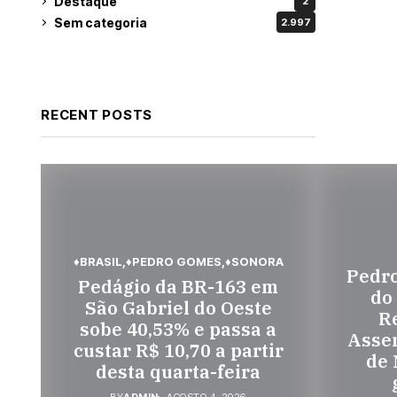
Destaque
2
Sem categoria
2.997
RECENT POSTS
♦BRASIL
♦PEDRO GOMES
♦SONORA
Pedr
Pedágio da BR-163 em
do
São Gabriel do Oeste
Re
sobe 40,53% e passa a
Assem
custar R$ 10,70 a partir
de 
desta quarta-feira
BY
ADMIN
AGOSTO 4, 2026