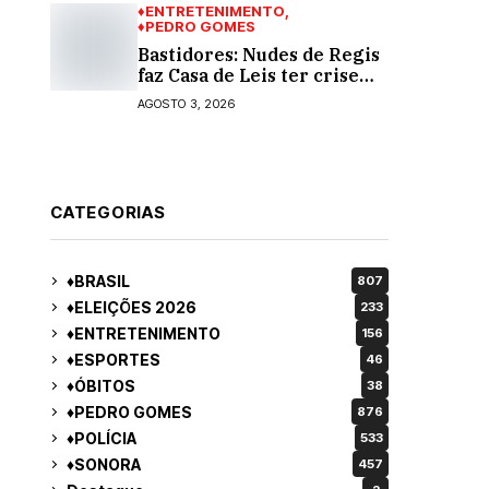
♦ENTRETENIMENTO
♦PEDRO GOMES
Bastidores: Nudes de Regis
faz Casa de Leis ter crise
moral e ética. Respinga em
AGOSTO 3, 2026
todos os vereadores e
decredibiliza vereança
CATEGORIAS
♦BRASIL
807
♦ELEIÇÕES 2026
233
♦ENTRETENIMENTO
156
♦ESPORTES
46
♦ÓBITOS
38
♦PEDRO GOMES
876
♦POLÍCIA
533
♦SONORA
457