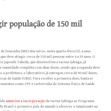
ir população de 150 mil
de Dourados (MS) deu início, nesta quarta-feira (3), a uma
ue deve atingir cerca de 150 mil pessoas entre 4 a 59 anos. O
io japonês Takeda, que desenvolveu a vacina Qdenga, já
ece imunidade completa com duas doses, sendo que a segunda deve
 a prefeitura, o laboratório já entregou cerca de 90 mil doses,
sicas de Saúde (UBS). Para receber a primeira dose, basta se
ocumentos como CPF e carteirinha do Sistema Único de Saúde
úde
anunciou a incorporação
da vacina Qdenga ao Programa
 do Brasil o primeiro país do mundo a oferecer o imunizante no