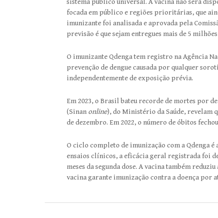
sistema público universal. A vacina não será di
focada em público e regiões prioritárias, que ai
imunizante foi analisada e aprovada pela Comiss
previsão é que sejam entregues mais de 5 milhões
O imunizante Qdenga tem registro na Agência Nac
prevenção de dengue causada por qualquer sorotip
independentemente de exposição prévia.
Em 2023, o Brasil bateu recorde de mortes por d
(Sinan
online
), do Ministério da Saúde, revelam 
de dezembro. Em 2022, o número de óbitos fechou
O ciclo completo de imunização com a Qdenga é a
ensaios clínicos, a eficácia geral registrada foi
meses da segunda dose. A vacina também reduziu 
vacina garante imunização contra a doença por at