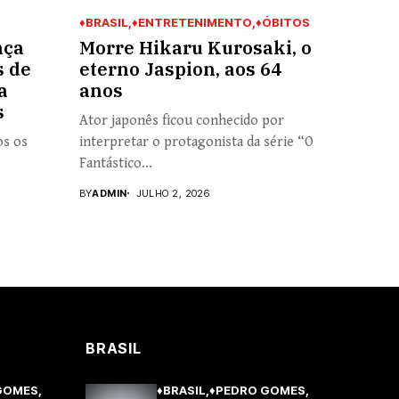
♦BRASIL
♦ENTRETENIMENTO
♦ÓBITOS
nça
Morre Hikaru Kurosaki, o
s de
eterno Jaspion, aos 64
a
anos
s
Ator japonês ficou conhecido por
os os
interpretar o protagonista da série “O
Fantástico...
BY
ADMIN
JULHO 2, 2026
BRASIL
GOMES
♦BRASIL
♦PEDRO GOMES