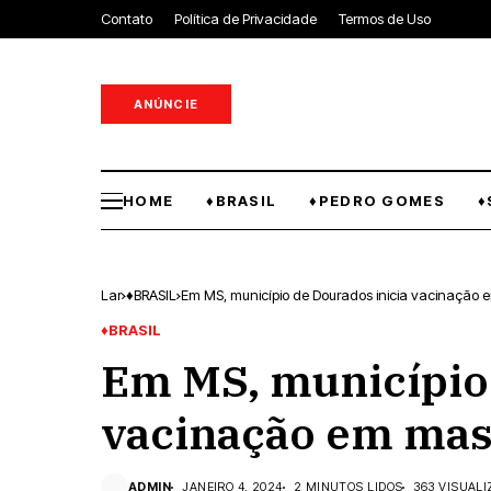
Contato
Política de Privacidade
Termos de Uso
ANÚNCIE
HOME
♦BRASIL
♦PEDRO GOMES
♦
Lar
♦BRASIL
Em MS, município de Dourados inicia vacinação
♦BRASIL
Em MS, município 
vacinação em mas
ADMIN
JANEIRO 4, 2024
2 MINUTOS LIDOS
363 VISUAL