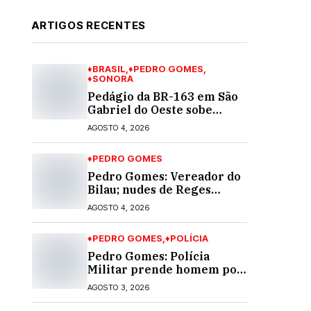
ARTIGOS RECENTES
♦BRASIL
♦PEDRO GOMES
♦SONORA
Pedágio da BR-163 em São
Gabriel do Oeste sobe
40,53% e passa a custar R$
AGOSTO 4, 2026
10,70 a partir desta quarta-
feira
♦PEDRO GOMES
Pedro Gomes: Vereador do
Bilau; nudes de Reges
circula na Assembleia
AGOSTO 4, 2026
Legislativa de MS e
também na governadoria
♦PEDRO GOMES
♦POLÍCIA
Pedro Gomes: Polícia
Militar prende homem por
violência doméstica; dois
AGOSTO 3, 2026
socos na cara dela