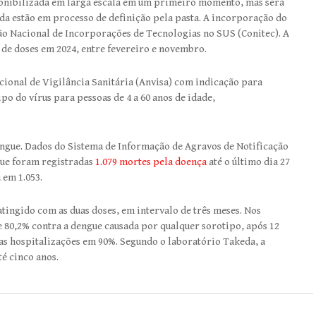
sponibilizada em larga escala em um primeiro momento, mas será
nda estão em processo de definição pela pasta. A incorporação do
ão Nacional de Incorporações de Tecnologias no SUS (Conitec). A
 de doses em 2024, entre fevereiro e novembro.
ional de Vigilância Sanitária (Anvisa) com indicação para
o do vírus para pessoas de 4 a 60 anos de idade,
engue. Dados do Sistema de Informação de Agravos de Notificação
que foram registradas
1.079 mortes pela doença
até o último dia 27
 em 1.053.
tingido com as duas doses, em intervalo de três meses. Nos
 de 80,2% contra a dengue causada por qualquer sorotipo, após 12
as hospitalizações em 90%. Segundo o laboratório Takeda, a
é cinco anos.