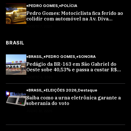
♦PEDRO GOMES
♦POLÍCIA
Pedro Gomes: Motociclista fica ferido ao
colidir com automóvel na Av. Diva
Araújo; ele não tinha CNH
AGOSTO 7, 2026
BRASIL
♦BRASIL
♦PEDRO GOMES
♦SONORA
Pedágio da BR-163 em São Gabriel do
Oeste sobe 40,53% e passa a custar R$
10,70 a partir desta quarta-feira
AGOSTO 4, 2026
♦BRASIL
♦ELEIÇÕES 2026
Destaque
Saiba como a urna eletrônica garante a
soberania do voto
JULHO 30, 2026