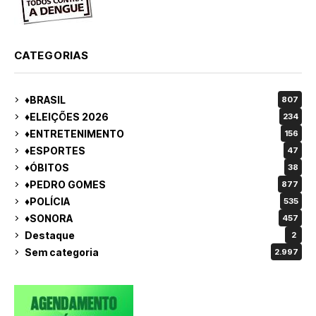
CATEGORIAS
♦BRASIL
807
♦ELEIÇÕES 2026
234
♦ENTRETENIMENTO
156
♦ESPORTES
47
♦ÓBITOS
38
♦PEDRO GOMES
877
♦POLÍCIA
535
♦SONORA
457
Destaque
2
Sem categoria
2.997