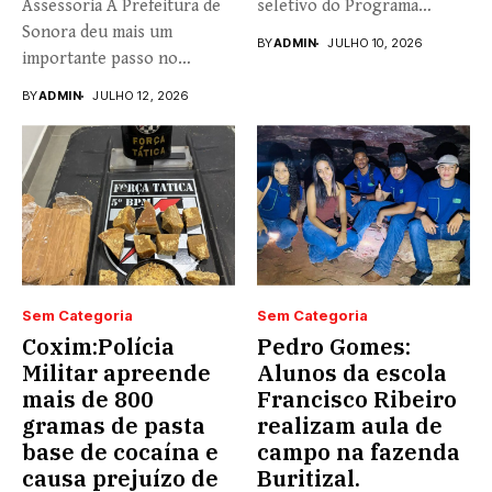
Assessoria A Prefeitura de
seletivo do Programa
Sonora deu mais um
Universidade...
BY
ADMIN
JULHO 10, 2026
importante passo no
fortalecimento...
BY
ADMIN
JULHO 12, 2026
Sem Categoria
Sem Categoria
Coxim:Polícia
Pedro Gomes:
Militar apreende
Alunos da escola
mais de 800
Francisco Ribeiro
gramas de pasta
realizam aula de
base de cocaína e
campo na fazenda
causa prejuízo de
Buritizal.