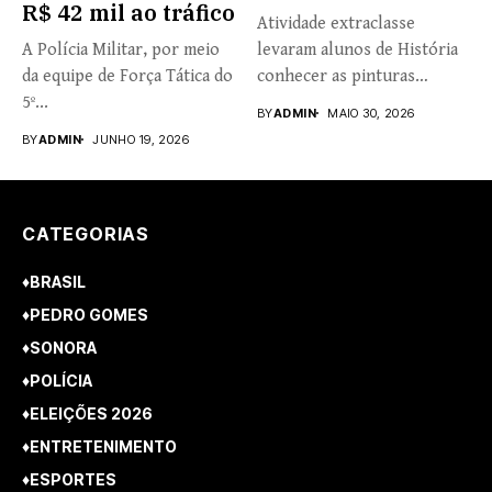
R$ 42 mil ao tráfico
Atividade extraclasse
A Polícia Militar, por meio
levaram alunos de História
da equipe de Força Tática do
conhecer as pinturas
5º...
rupestres. Redação com...
BY
ADMIN
MAIO 30, 2026
BY
ADMIN
JUNHO 19, 2026
CATEGORIAS
♦BRASIL
♦PEDRO GOMES
♦SONORA
♦POLÍCIA
♦ELEIÇÕES 2026
♦ENTRETENIMENTO
♦ESPORTES