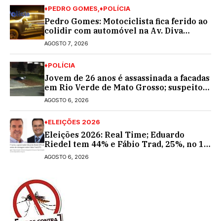
♦PEDRO GOMES
♦POLÍCIA
Pedro Gomes: Motociclista fica ferido ao
colidir com automóvel na Av. Diva
Araújo; ele não tinha CNH
AGOSTO 7, 2026
♦POLÍCIA
Jovem de 26 anos é assassinada a facadas
em Rio Verde de Mato Grosso; suspeito é
procurado
AGOSTO 6, 2026
♦ELEIÇÕES 2026
Eleições 2026: Real Time; Eduardo
Riedel tem 44% e Fábio Trad, 25%, no 1º
turno para o governo do MS
AGOSTO 6, 2026