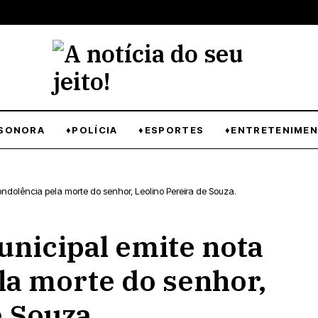
SONORA
♦POLÍCIA
♦ESPORTES
♦ENTRETENIME
Sonora:Câmera Municipal emite nota de condolência pela morte do senhor, Leolino Pereira de Souza.
nicipal emite nota
la morte do senhor,
e Souza.