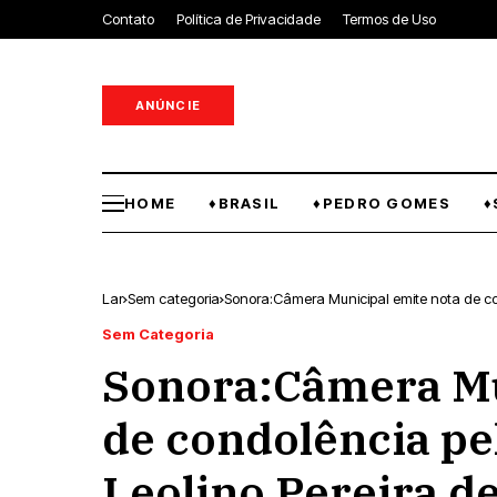
Contato
Política de Privacidade
Termos de Uso
ANÚNCIE
HOME
♦BRASIL
♦PEDRO GOMES
♦
Lar
Sem categoria
Sem Categoria
Sonora:Câmera Mu
de condolência pe
Leolino Pereira d