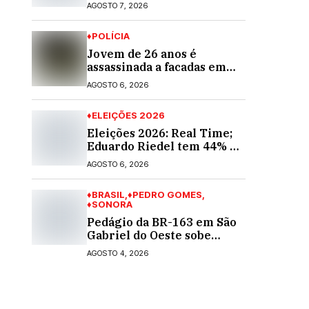
automóvel na Av. Diva
AGOSTO 7, 2026
Araújo; ele não tinha CNH
♦POLÍCIA
Jovem de 26 anos é
assassinada a facadas em
Rio Verde de Mato Grosso;
AGOSTO 6, 2026
suspeito é procurado
♦ELEIÇÕES 2026
Eleições 2026: Real Time;
Eduardo Riedel tem 44% e
Fábio Trad, 25%, no 1º
AGOSTO 6, 2026
turno para o governo do
MS
♦BRASIL
♦PEDRO GOMES
♦SONORA
Pedágio da BR-163 em São
Gabriel do Oeste sobe
40,53% e passa a custar R$
AGOSTO 4, 2026
10,70 a partir desta quarta-
feira