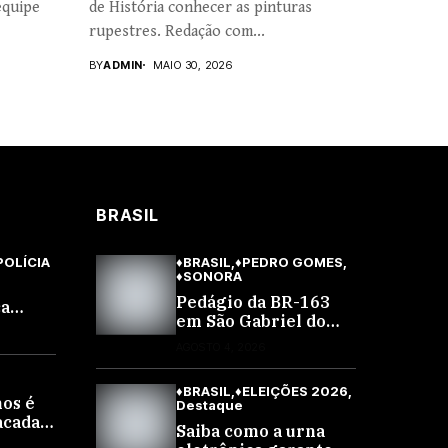
equipe
de História conhecer as pinturas
rupestres. Redação com...
BY
ADMIN
MAIO 30, 2026
BRASIL
POLÍCIA
♦BRASIL
♦PEDRO GOMES
♦SONORA
Pedágio da BR-163
ca
em São Gabriel do
ir com
Oeste sobe 40,53% e
v.
AGOSTO 4, 2026
passa a custar R$
e não
10,70 a partir desta
♦BRASIL
♦ELEIÇÕES 2026
quarta-feira
os é
Destaque
acadas
Saiba como a urna
de