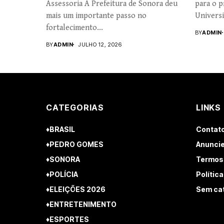
Assessoria A Prefeitura de Sonora deu
para o p
mais um importante passo no
Universi
fortalecimento...
BY
ADMIN
BY
ADMIN
JULHO 12, 2026
CATEGORIAS
LINKS
♦BRASIL
Contat
♦PEDRO GOMES
Anuncie
♦SONORA
Termos
♦POLÍCIA
Polític
♦ELEIÇÕES 2026
Sem ca
♦ENTRETENIMENTO
♦ESPORTES