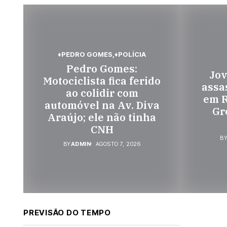
♦PEDRO GOMES
♦POLÍCIA
Pedro Gomes:
Jov
Motociclista fica ferido
assa
ao colidir com
em R
automóvel na Av. Diva
Gr
Araújo; ele não tinha
CNH
B
BY
ADMIN
AGOSTO 7, 2026
PREVISÃO DO TEMPO