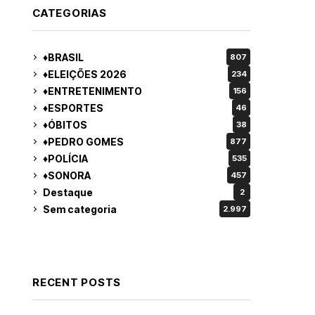
CATEGORIAS
♦BRASIL
807
♦ELEIÇÕES 2026
234
♦ENTRETENIMENTO
156
♦ESPORTES
46
♦ÓBITOS
38
♦PEDRO GOMES
877
♦POLÍCIA
535
♦SONORA
457
Destaque
2
Sem categoria
2.997
RECENT POSTS