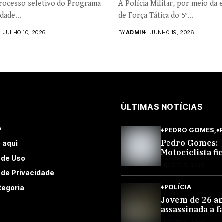
rocesso seletivo do Programa
A Polícia Militar, por meio da 
dade...
de Força Tática do 5º...
JULHO 10, 2026
BY
ADMIN
JUNHO 19, 2026
ÙLTIMAS NOTÍCIAS
o
♦PEDRO GOMES
♦
Pedro Gomes:
 aqui
Motociclista fi
 de Uso
ferido ao colid
AGOSTO 7, 2026
automóvel na A
a de Privacidade
Diva Araújo; el
♦POLÍCIA
tegoria
tinha CNH
Jovem de 26 an
assassinada a f
em Rio Verde 
AGOSTO 6, 2026