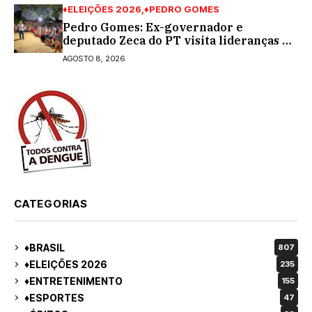
♦ELEIÇÕES 2026
♦PEDRO GOMES
Pedro Gomes: Ex-governador e
deputado Zeca do PT visita lideranças do
partido na cidade; buscará a reeleição
AGOSTO 8, 2026
CATEGORIAS
♦BRASIL
807
♦ELEIÇÕES 2026
235
♦ENTRETENIMENTO
155
♦ESPORTES
47