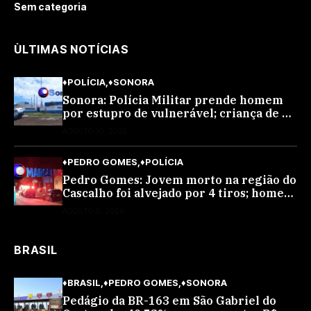
Sem categoria
ÙLTIMAS NOTÍCIAS
♦POLÍCIA
♦SONORA
Sonora: Polícia Militar prende homem
por estupro de vulnerável; criança de 9
anos
AGOSTO 10, 2026
♦PEDRO GOMES
♦POLÍCIA
Pedro Gomes: Jovem morto na região do
Cascalho foi alvejado por 4 tiros; homem
encapuzado
AGOSTO 9, 2026
BRASIL
♦BRASIL
♦PEDRO GOMES
♦SONORA
Pedágio da BR-163 em São Gabriel do