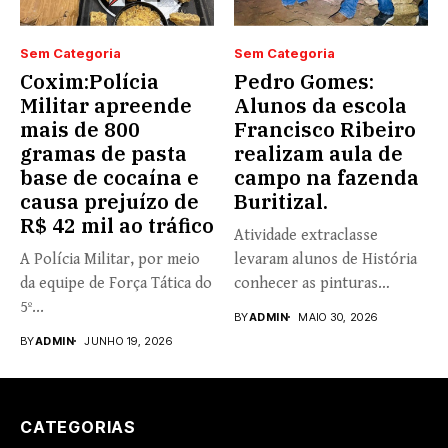
Sem Categoria
Sem Categoria
Coxim:Polícia
Pedro Gomes:
Militar apreende
Alunos da escola
mais de 800
Francisco Ribeiro
gramas de pasta
realizam aula de
base de cocaína e
campo na fazenda
causa prejuízo de
Buritizal.
R$ 42 mil ao tráfico
Atividade extraclasse
A Polícia Militar, por meio
levaram alunos de História
da equipe de Força Tática do
conhecer as pinturas
5º...
rupestres. Redação com...
BY
ADMIN
MAIO 30, 2026
BY
ADMIN
JUNHO 19, 2026
CATEGORIAS