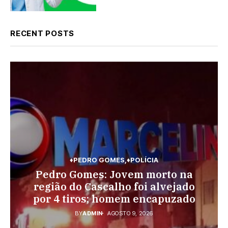
RECENT POSTS
♦PEDRO GOMES
♦PEDRO GOMES
♦POLÍCIA
♦SONORA
♦POLÍCIA
♦POLÍCIA
Pedro Gomes: URGENTE: Jovem é
Pedro Gomes: Jovem morto na
Sonora: Polícia Militar prende
região do Cascalho foi alvejado
morto na região do Cascalho;
homem por estupro de
por 4 tiros; homem encapuzado
vulnerável; criança de 9 anos
polícia no local
BY
BY
BY
ADMIN
ADMIN
ADMIN
AGOSTO 10, 2026
AGOSTO 9, 2026
AGOSTO 8, 2026