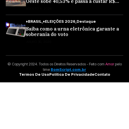
Oeste sobe 40,53% e passa a custar R$
10,70 a partir desta quarta-feira
AGOSTO 4, 2026
♦BRASIL
♦ELEIÇÕES 2026
Destaque
Saiba como a urna eletrônica garante a
soberania do voto
JULHO 30, 2026
© Copyright 2024. Todos os Direitos Reservados - Feito com
Amor
pelo
time
BomScript.com.br
Termos De Uso
Política De Privacidade
Contato