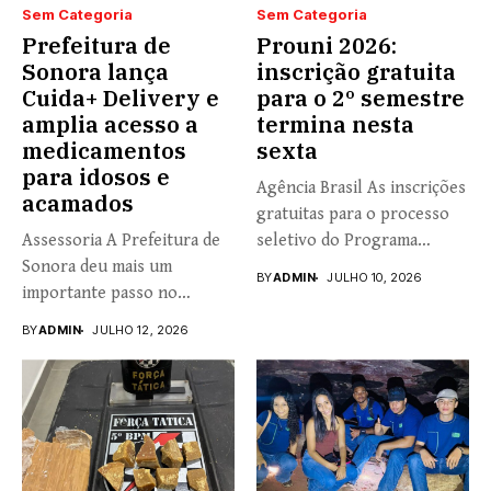
Sem Categoria
Sem Categoria
Prefeitura de
Prouni 2026:
Sonora lança
inscrição gratuita
Cuida+ Delivery e
para o 2º semestre
amplia acesso a
termina nesta
medicamentos
sexta
para idosos e
Agência Brasil As inscrições
acamados
gratuitas para o processo
Assessoria A Prefeitura de
seletivo do Programa
Sonora deu mais um
Universidade...
BY
ADMIN
JULHO 10, 2026
importante passo no
fortalecimento...
BY
ADMIN
JULHO 12, 2026