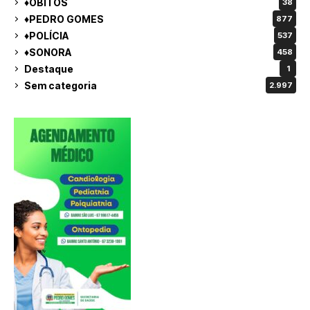
♦ÓBITOS
38
♦PEDRO GOMES
877
♦POLÍCIA
537
♦SONORA
458
Destaque
1
Sem categoria
2.997