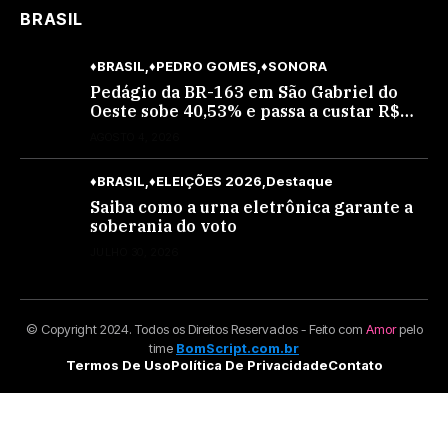
BRASIL
♦BRASIL
♦PEDRO GOMES
♦SONORA
Pedágio da BR-163 em São Gabriel do
Oeste sobe 40,53% e passa a custar R$
10,70 a partir desta quarta-feira
AGOSTO 4, 2026
♦BRASIL
♦ELEIÇÕES 2026
Destaque
Saiba como a urna eletrônica garante a
soberania do voto
JULHO 30, 2026
© Copyright 2024. Todos os Direitos Reservados - Feito com
Amor
pelo
time
BomScript.com.br
Termos De Uso
Política De Privacidade
Contato