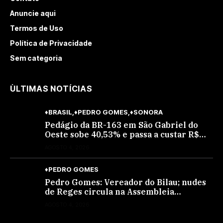
Anuncie aqui
Termos de Uso
Política de Privacidade
Sem categoria
ÙLTIMAS NOTÍCIAS
♦BRASIL
♦PEDRO GOMES
♦SONORA
Pedágio da BR-163 em São Gabriel do
Oeste sobe 40,53% e passa a custar R$
10,70 a partir desta quarta-feira
AGOSTO 4, 2026
♦PEDRO GOMES
Pedro Gomes: Vereador do Bilau; nudes
de Reges circula na Assembleia
Legislativa de MS e também na
AGOSTO 4, 2026
governadoria