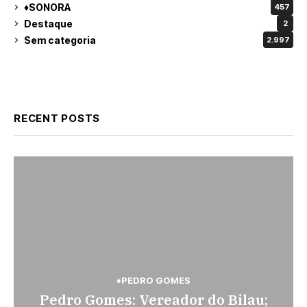
♦SONORA
457
Destaque
2
Sem categoria
2.997
RECENT POSTS
♦BRASIL
♦PEDRO GOMES
♦PEDRO GOMES
♦PEDRO GOMES
♦POLÍCIA
♦SONORA
Pedro Gomes: Vereador do Bilau;
Pedro Gomes: Polícia Militar
Pedágio da BR-163 em São