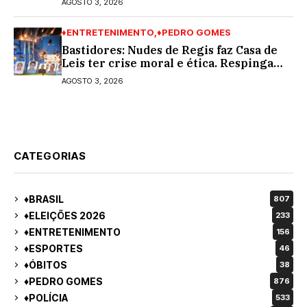
AGOSTO 3, 2026
♦ENTRETENIMENTO
♦PEDRO GOMES
Bastidores: Nudes de Regis faz Casa de
Leis ter crise moral e ética. Respinga
em todos os vereadores e decredibiliza
AGOSTO 3, 2026
vereança
CATEGORIAS
♦BRASIL
807
♦ELEIÇÕES 2026
233
♦ENTRETENIMENTO
156
♦ESPORTES
46
♦ÓBITOS
38
♦PEDRO GOMES
876
♦POLÍCIA
533