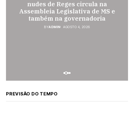
Gabriel do Oeste sobe 40,53% e
prende homem por violência
nudes de Reges circula na
Assembleia Legislativa de MS e
passa a custar R$ 10,70 a partir
doméstica; dois socos na cara
também na governadoria
desta quarta-feira
dela
BY
BY
BY
ADMIN
ADMIN
ADMIN
AGOSTO 4, 2026
AGOSTO 4, 2026
AGOSTO 3, 2026
PREVISÃO DO TEMPO