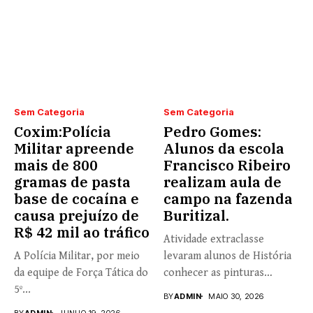
Sem Categoria
Sem Categoria
Coxim:Polícia
Pedro Gomes:
Militar apreende
Alunos da escola
mais de 800
Francisco Ribeiro
gramas de pasta
realizam aula de
base de cocaína e
campo na fazenda
causa prejuízo de
Buritizal.
R$ 42 mil ao tráfico
Atividade extraclasse
A Polícia Militar, por meio
levaram alunos de História
da equipe de Força Tática do
conhecer as pinturas
5º...
rupestres. Redação com...
BY
ADMIN
MAIO 30, 2026
BY
ADMIN
JUNHO 19, 2026