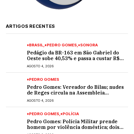
ARTIGOS RECENTES
♦BRASIL
♦PEDRO GOMES
♦SONORA
Pedágio da BR-163 em São Gabriel do
Oeste sobe 40,53% e passa a custar R$
10,70 a partir desta quarta-feira
AGOSTO 4, 2026
♦PEDRO GOMES
Pedro Gomes: Vereador do Bilau; nudes
de Reges circula na Assembleia
Legislativa de MS e também na
AGOSTO 4, 2026
governadoria
♦PEDRO GOMES
♦POLÍCIA
Pedro Gomes: Polícia Militar prende
homem por violência doméstica; dois
socos na cara dela