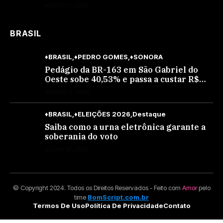
AGOSTO 7, 2026
BRASIL
♦BRASIL
♦PEDRO GOMES
♦SONORA
Pedágio da BR-163 em São Gabriel do
Oeste sobe 40,53% e passa a custar R$
10,70 a partir desta quarta-feira
AGOSTO 4, 2026
♦BRASIL
♦ELEIÇÕES 2026
Destaque
Saiba como a urna eletrônica garante a
soberania do voto
JULHO 30, 2026
© Copyright 2024. Todos os Direitos Reservados - Feito com
Amor
pelo
time
BomScript.com.br
Termos De Uso
Política De Privacidade
Contato