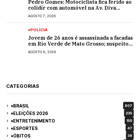
Pedro Gomes: Motociclista fica ferido ao
colidir com automóvel na Av. Diva
Araújo; ele não tinha CNH
AGOSTO 7, 2026
♦POLÍCIA
Jovem de 26 anos é assassinada a facadas
em Rio Verde de Mato Grosso; suspeito é
procurado
AGOSTO 6, 2026
CATEGORIAS
♦BRASIL
807
♦ELEIÇÕES 2026
235
♦ENTRETENIMENTO
155
♦ESPORTES
47
♦ÓBITOS
38