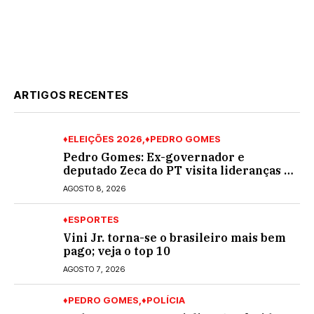
ARTIGOS RECENTES
♦ELEIÇÕES 2026
♦PEDRO GOMES
Pedro Gomes: Ex-governador e
deputado Zeca do PT visita lideranças do
partido na cidade; buscará a reeleição
AGOSTO 8, 2026
♦ESPORTES
Vini Jr. torna-se o brasileiro mais bem
pago; veja o top 10
AGOSTO 7, 2026
♦PEDRO GOMES
♦POLÍCIA