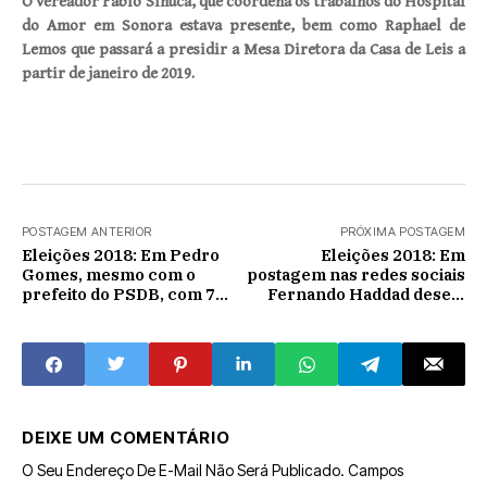
O vereador Fábio Sinuca, que coordena os trabalhos do Hospital
do Amor em Sonora estava presente, bem como Raphael de
Lemos que passará a presidir a Mesa Diretora da Casa de Leis a
partir de janeiro de 2019.
POSTAGEM ANTERIOR
PRÓXIMA POSTAGEM
Eleições 2018: Em Pedro
Eleições 2018: Em
Gomes, mesmo com o
postagem nas redes sociais
prefeito do PSDB, com 7
Fernando Haddad deseja
vereadores, Reinaldo
sucesso a Jair Bolsonaro
perde para Odilon no 2º
turno
DEIXE UM COMENTÁRIO
O Seu Endereço De E-Mail Não Será Publicado.
Campos