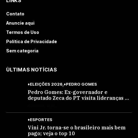
LINKS
Contato
Anuncie aqui
Termos de Uso
Política de Privacidade
Sem categoria
ÙLTIMAS NOTÍCIAS
♦ELEIÇÕES 2026
♦PEDRO GOMES
Pedro Gomes: Ex-governador e
deputado Zeca do PT visita lideranças do
partido na cidade; buscará a reeleição
AGOSTO 8, 2026
♦ESPORTES
Vini Jr. torna-se o brasileiro mais bem
pago; veja o top 10