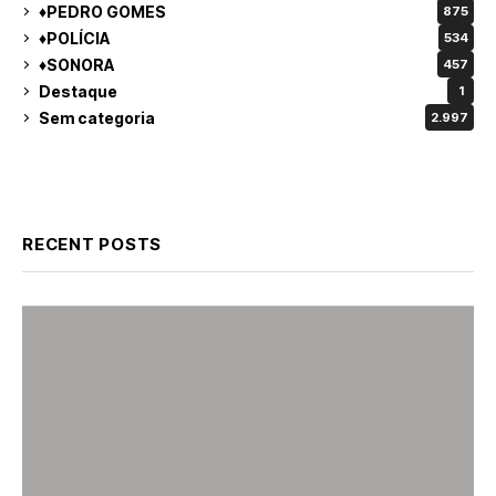
♦PEDRO GOMES
875
♦POLÍCIA
534
♦SONORA
457
Destaque
1
Sem categoria
2.997
RECENT POSTS