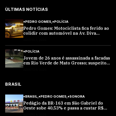
ÙLTIMAS NOTÍCIAS
♦PEDRO GOMES
♦POLÍCIA
Pedro Gomes: Motociclista fica ferido ao
colidir com automóvel na Av. Diva
Araújo; ele não tinha CNH
AGOSTO 7, 2026
♦POLÍCIA
Jovem de 26 anos é assassinada a facadas
em Rio Verde de Mato Grosso; suspeito é
procurado
AGOSTO 6, 2026
BRASIL
♦BRASIL
♦PEDRO GOMES
♦SONORA
Pedágio da BR-163 em São Gabriel do
Oeste sobe 40,53% e passa a custar R$
10,70 a partir desta quarta-feira
AGOSTO 4, 2026