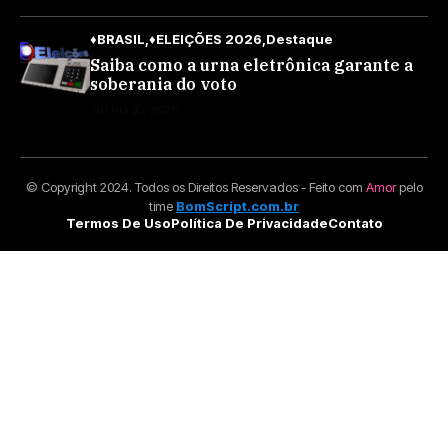
♦BRASIL
♦ELEIÇÕES 2026
Destaque
Saiba como a urna eletrônica garante a
soberania do voto
JULHO 30, 2026
© Copyright 2024. Todos os Direitos Reservados - Feito com
Amor
pelo
time
BomScript.com.br
Termos De Uso
Política De Privacidade
Contato