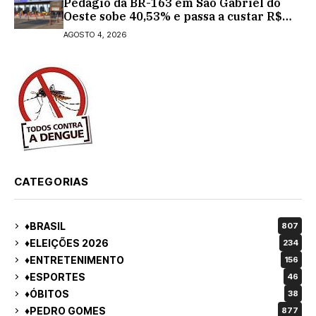
Pedágio da BR-163 em São Gabriel do
Oeste sobe 40,53% e passa a custar R$
10,70 a partir desta quarta-feira
AGOSTO 4, 2026
CATEGORIAS
♦BRASIL
807
♦ELEIÇÕES 2026
234
♦ENTRETENIMENTO
156
♦ESPORTES
46
♦ÓBITOS
38
♦PEDRO GOMES
877