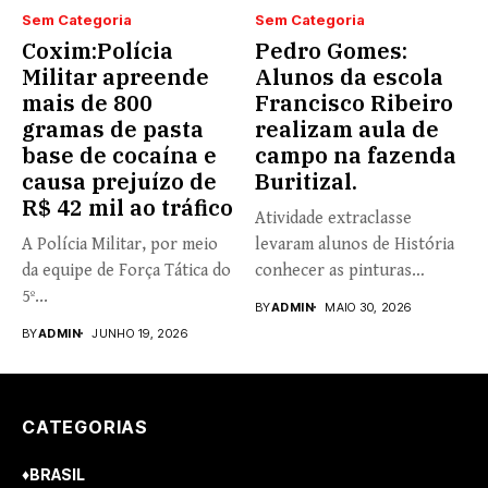
Sem Categoria
Sem Categoria
Coxim:Polícia
Pedro Gomes:
Militar apreende
Alunos da escola
mais de 800
Francisco Ribeiro
gramas de pasta
realizam aula de
base de cocaína e
campo na fazenda
causa prejuízo de
Buritizal.
R$ 42 mil ao tráfico
Atividade extraclasse
A Polícia Militar, por meio
levaram alunos de História
da equipe de Força Tática do
conhecer as pinturas
5º...
rupestres. Redação com...
BY
ADMIN
MAIO 30, 2026
BY
ADMIN
JUNHO 19, 2026
CATEGORIAS
♦BRASIL