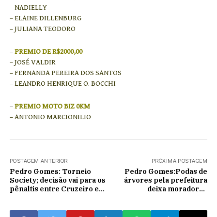
– NADIELLY
– ELAINE DILLENBURG
– JULIANA TEODORO
–
PREMIO DE R$2000,00
– JOSÉ VALDIR
– FERNANDA PEREIRA DOS SANTOS
– LEANDRO HENRIQUE O. BOCCHI
–
PREMIO MOTO BIZ 0KM
– ANTONIO MARCIONILIO
POSTAGEM ANTERIOR
PRÓXIMA POSTAGEM
Pedro Gomes: Torneio
Pedro Gomes:Podas de
Society; decisão vai para os
árvores pela prefeitura
pênaltis entre Cruzeiro e
deixa moradores
R10
revoltados: 'Não teremos
flores nos ipês este ano'