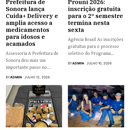
Prefeitura de
Prouni 2026:
Sonora lança
inscrição gratuita
Cuida+ Delivery e
para o 2º semestre
amplia acesso a
termina nesta
medicamentos
sexta
para idosos e
Agência Brasil As inscrições
acamados
gratuitas para o processo
Assessoria A Prefeitura de
seletivo do Programa
Sonora deu mais um
Universidade...
BY
ADMIN
JULHO 10, 2026
importante passo no
fortalecimento...
BY
ADMIN
JULHO 12, 2026