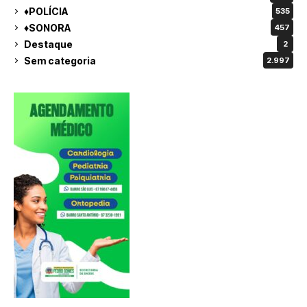
♦POLÍCIA
535
♦SONORA
457
Destaque
2
Sem categoria
2.997