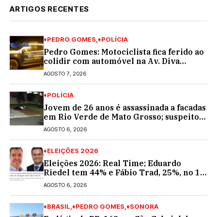
ARTIGOS RECENTES
♦PEDRO GOMES
♦POLÍCIA
Pedro Gomes: Motociclista fica ferido ao
colidir com automóvel na Av. Diva
Araújo; ele não tinha CNH
AGOSTO 7, 2026
♦POLÍCIA
Jovem de 26 anos é assassinada a facadas
em Rio Verde de Mato Grosso; suspeito é
procurado
AGOSTO 6, 2026
♦ELEIÇÕES 2026
Eleições 2026: Real Time; Eduardo
Riedel tem 44% e Fábio Trad, 25%, no 1º
turno para o governo do MS
AGOSTO 6, 2026
♦BRASIL
♦PEDRO GOMES
♦SONORA