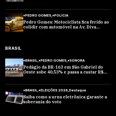
AGOSTO 7, 2026
♦PEDRO GOMES
♦POLÍCIA
Pedro Gomes: Motociclista fica ferido ao
colidir com automóvel na Av. Diva
Araújo; ele não tinha CNH
AGOSTO 7, 2026
BRASIL
♦BRASIL
♦PEDRO GOMES
♦SONORA
Pedágio da BR-163 em São Gabriel do
Oeste sobe 40,53% e passa a custar R$
10,70 a partir desta quarta-feira
AGOSTO 4, 2026
♦BRASIL
♦ELEIÇÕES 2026
Destaque
Saiba como a urna eletrônica garante a
soberania do voto
JULHO 30, 2026