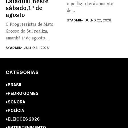
Estadual neste
o pedágio terá aumento
sábado,1º de
de...
agosto
BY
ADMIN
JULHO 22, 2026
O Progressistas de Mato
Grosso do Sul realiza,
amanhã 1º de agosto,...
BY
ADMIN
JULHO 31, 2026
CATEGORIAS
♦BRASIL
♦PEDRO GOMES
♦SONORA
♦POLÍCIA
♦ELEIÇÕES 2026
♦ENTRETENIMENTO