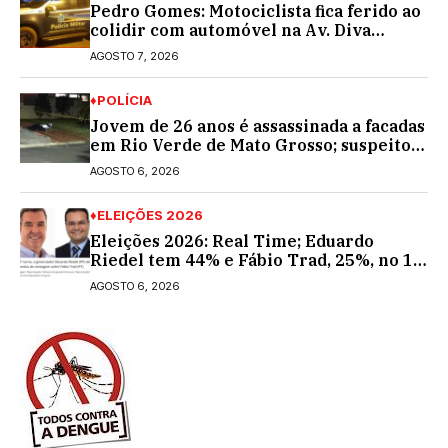
Pedro Gomes: Motociclista fica ferido ao
colidir com automóvel na Av. Diva
Araújo; ele não tinha CNH
AGOSTO 7, 2026
♦POLÍCIA
Jovem de 26 anos é assassinada a facadas
em Rio Verde de Mato Grosso; suspeito é
procurado
AGOSTO 6, 2026
♦ELEIÇÕES 2026
Eleições 2026: Real Time; Eduardo
Riedel tem 44% e Fábio Trad, 25%, no 1º
turno para o governo do MS
AGOSTO 6, 2026