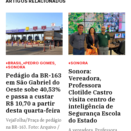
ARTIGOS RELACIONADOS
♦BRASIL
♦PEDRO GOMES
♦SONORA
♦SONORA
Sonora:
Pedágio da BR-163
Vereadora,
em São Gabriel do
Professora
Oeste sobe 40,53%
Clotilde Castro
e passa a custar
visita centro de
R$ 10,70 a partir
inteligência de
desta quarta-feira
Segurança Escola
do Estado
VejaFolha/Praça de pedágio
na BR-163. Foto: Arquivo /
A vereadora, Professora