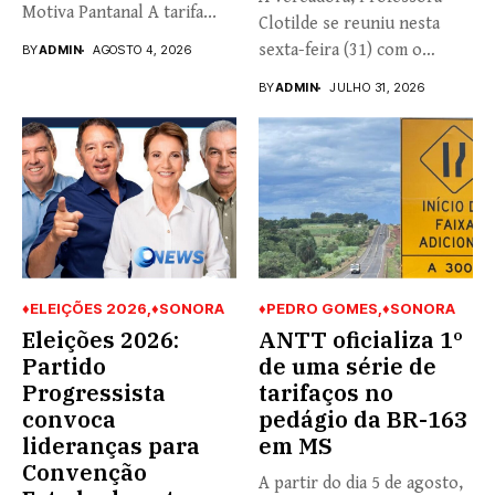
Motiva Pantanal A tarifa...
Clotilde se reuniu nesta
sexta-feira (31) com o
BY
ADMIN
AGOSTO 4, 2026
coronel...
BY
ADMIN
JULHO 31, 2026
♦ELEIÇÕES 2026
♦SONORA
♦PEDRO GOMES
♦SONORA
Eleições 2026:
ANTT oficializa 1º
Partido
de uma série de
Progressista
tarifaços no
convoca
pedágio da BR-163
lideranças para
em MS
Convenção
A partir do dia 5 de agosto,