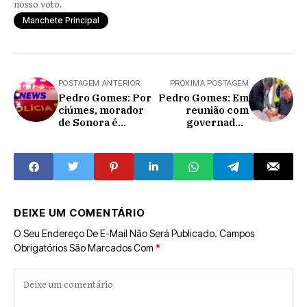
nosso voto.
Manchete Principal
POSTAGEM ANTERIOR
PRÓXIMA POSTAGEM
Pedro Gomes: Por
Pedro Gomes: Em
ciúmes, morador
reunião com
de Sonora é
governador,
esfaqueado em
prefeito William
briga por causa de
assegura
mulher na praça
investimentos de
da cidade
R$ 12 milhões
DEIXE UM COMENTÁRIO
O Seu Endereço De E-Mail Não Será Publicado.
Campos
Obrigatórios São Marcados Com
*