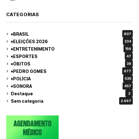
CATEGORIAS
♦BRASIL
807
♦ELEIÇÕES 2026
234
♦ENTRETENIMENTO
156
♦ESPORTES
47
♦ÓBITOS
38
♦PEDRO GOMES
877
♦POLÍCIA
535
♦SONORA
457
Destaque
2
Sem categoria
2.997