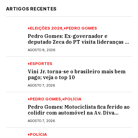
ARTIGOS RECENTES
♦ELEIÇÕES 2026
♦PEDRO GOMES
Pedro Gomes: Ex-governador e
deputado Zeca do PT visita lideranças do
partido na cidade; buscará a reeleição
AGOSTO 8, 2026
♦ESPORTES
Vini Jr. torna-se o brasileiro mais bem
pago; veja o top 10
AGOSTO 7, 2026
♦PEDRO GOMES
♦POLÍCIA
Pedro Gomes: Motociclista fica ferido ao
colidir com automóvel na Av. Diva
Araújo; ele não tinha CNH
AGOSTO 7, 2026
♦POLÍCIA