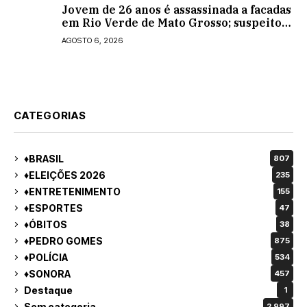
Jovem de 26 anos é assassinada a facadas
em Rio Verde de Mato Grosso; suspeito é
procurado
AGOSTO 6, 2026
CATEGORIAS
♦BRASIL
807
♦ELEIÇÕES 2026
235
♦ENTRETENIMENTO
155
♦ESPORTES
47
♦ÓBITOS
38
♦PEDRO GOMES
875
♦POLÍCIA
534
♦SONORA
457
Destaque
1
Sem categoria
2.997