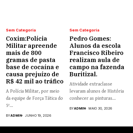
Sem Categoria
Sem Categoria
Coxim:Polícia
Pedro Gomes:
Militar apreende
Alunos da escola
mais de 800
Francisco Ribeiro
gramas de pasta
realizam aula de
base de cocaína e
campo na fazenda
causa prejuízo de
Buritizal.
R$ 42 mil ao tráfico
Atividade extraclasse
A Polícia Militar, por meio
levaram alunos de História
da equipe de Força Tática do
conhecer as pinturas
5º...
rupestres. Redação com...
BY
ADMIN
MAIO 30, 2026
BY
ADMIN
JUNHO 19, 2026