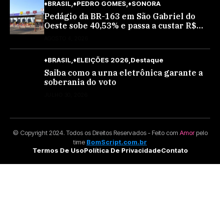
♦BRASIL
♦PEDRO GOMES
♦SONORA
Pedágio da BR-163 em São Gabriel do
Oeste sobe 40,53% e passa a custar R$
10,70 a partir desta quarta-feira
AGOSTO 4, 2026
♦BRASIL
♦ELEIÇÕES 2026
Destaque
Saiba como a urna eletrônica garante a
soberania do voto
JULHO 30, 2026
© Copyright 2024. Todos os Direitos Reservados - Feito com
Amor
pelo
time
BomScript.com.br
Termos De Uso
Política De Privacidade
Contato