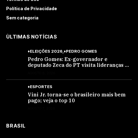
Política de Privacidade
Sem categoria
ÙLTIMAS NOTÍCIAS
♦ELEIÇÕES 2026
♦PEDRO GOMES
Pedro Gomes: Ex-governador e
deputado Zeca do PT visita lideranças do
partido na cidade; buscará a reeleição
AGOSTO 8, 2026
♦ESPORTES
Vini Jr. torna-se o brasileiro mais bem
pago; veja o top 10
AGOSTO 7, 2026
BRASIL