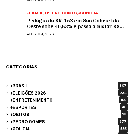
♦BRASIL
♦PEDRO GOMES
♦SONORA
Pedágio da BR-163 em São Gabriel do
Oeste sobe 40,53% e passa a custar R$
10,70 a partir desta quarta-feira
AGOSTO 4, 2026
CATEGORIAS
♦BRASIL
807
♦ELEIÇÕES 2026
234
♦ENTRETENIMENTO
156
♦ESPORTES
46
♦ÓBITOS
38
♦PEDRO GOMES
877
♦POLÍCIA
535