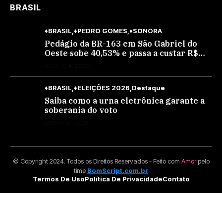
BRASIL
♦BRASIL
♦PEDRO GOMES
♦SONORA
Pedágio da BR-163 em São Gabriel do
Oeste sobe 40,53% e passa a custar R$
10,70 a partir desta quarta-feira
AGOSTO 4, 2026
♦BRASIL
♦ELEIÇÕES 2026
Destaque
Saiba como a urna eletrônica garante a
soberania do voto
JULHO 30, 2026
© Copyright 2024. Todos os Direitos Reservados - Feito com
Amor
pelo
time
BomScript.com.br
Termos De Uso
Política De Privacidade
Contato