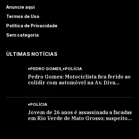
Anuncie aqui
Termos de Uso
Política de Privacidade
Sem categoria
ÙLTIMAS NOTÍCIAS
♦PEDRO GOMES
♦POLÍCIA
Pedro Gomes: Motociclista fica ferido ao
colidir com automóvel na Av. Diva
Araújo; ele não tinha CNH
AGOSTO 7, 2026
♦POLÍCIA
Jovem de 26 anos é assassinada a facadas
em Rio Verde de Mato Grosso; suspeito é
procurado
AGOSTO 6, 2026