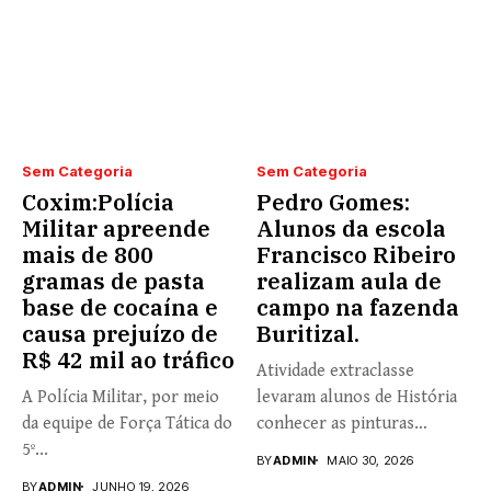
Sem Categoria
Sem Categoria
Coxim:Polícia
Pedro Gomes:
Militar apreende
Alunos da escola
mais de 800
Francisco Ribeiro
gramas de pasta
realizam aula de
base de cocaína e
campo na fazenda
causa prejuízo de
Buritizal.
R$ 42 mil ao tráfico
Atividade extraclasse
A Polícia Militar, por meio
levaram alunos de História
da equipe de Força Tática do
conhecer as pinturas
5º...
rupestres. Redação com...
BY
ADMIN
MAIO 30, 2026
BY
ADMIN
JUNHO 19, 2026