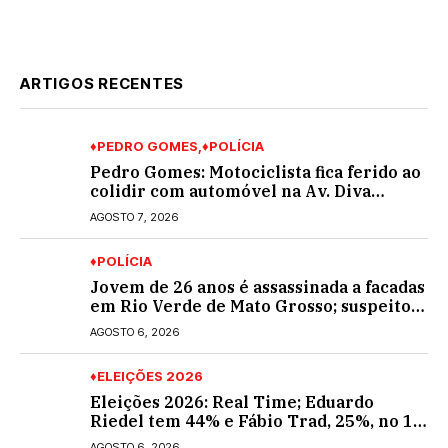
ARTIGOS RECENTES
♦PEDRO GOMES
♦POLÍCIA
Pedro Gomes: Motociclista fica ferido ao
colidir com automóvel na Av. Diva
Araújo; ele não tinha CNH
AGOSTO 7, 2026
♦POLÍCIA
Jovem de 26 anos é assassinada a facadas
em Rio Verde de Mato Grosso; suspeito é
procurado
AGOSTO 6, 2026
♦ELEIÇÕES 2026
Eleições 2026: Real Time; Eduardo
Riedel tem 44% e Fábio Trad, 25%, no 1º
turno para o governo do MS
AGOSTO 6, 2026