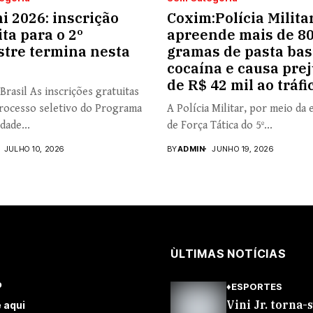
i 2026: inscrição
Coxim:Polícia Milita
ita para o 2º
apreende mais de 8
tre termina nesta
gramas de pasta bas
cocaína e causa prej
de R$ 42 mil ao tráfi
Brasil As inscrições gratuitas
rocesso seletivo do Programa
A Polícia Militar, por meio da 
dade...
de Força Tática do 5º...
JULHO 10, 2026
BY
ADMIN
JUNHO 19, 2026
ÙLTIMAS NOTÍCIAS
o
♦ESPORTES
Vini Jr. torna-
 aqui