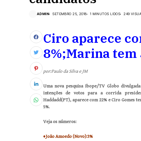
ADMIN
SETEMBRO 25, 2018
1 MINUTOS LIDOS
249 VISU
Ciro aparece c
8%;Marina tem
por:Paulo da Silva e JM
Uma nova pesquisa Ibope/TV Globo divulgada n
intenções de votos para a corrida presiden
Haddadd(PT), aparece com 22% e Ciro Gomes tem
5%.
Veja os números:
♦João Amoedo (Novo):3%