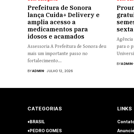
Prefeitura de Sonora
Proun
lança Cuida+ Delivery e
gratu
amplia acesso a
semes
medicamentos para
sexta
idosos e acamados
Agência 
Assessoria A Prefeitura de Sonora deu
para o p
mais um importante passo no
Universi
fortalecimento...
BY
ADMIN
BY
ADMIN
JULHO 12, 2026
CATEGORIAS
LINKS
♦BRASIL
Contat
♦PEDRO GOMES
Anuncie