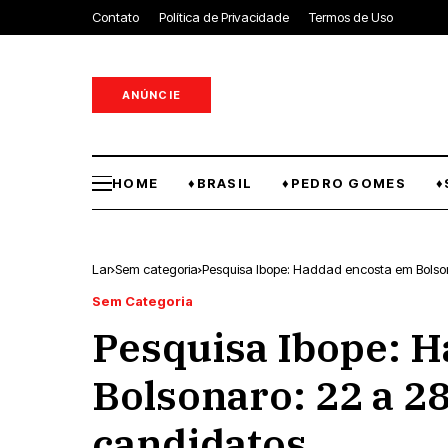
Contato
Política de Privacidade
Termos de Uso
ANÚNCIE
HOME
♦BRASIL
♦PEDRO GOMES
♦
Lar
Sem categoria
Pesquisa Ibope: Haddad encosta em Bolson
Sem Categoria
Pesquisa Ibope: 
Bolsonaro: 22 a 28
candidatos