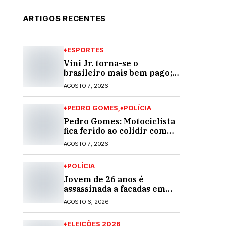
ARTIGOS RECENTES
♦ESPORTES
Vini Jr. torna-se o
brasileiro mais bem pago;
veja o top 10
AGOSTO 7, 2026
♦PEDRO GOMES
♦POLÍCIA
Pedro Gomes: Motociclista
fica ferido ao colidir com
automóvel na Av. Diva
AGOSTO 7, 2026
Araújo; ele não tinha CNH
♦POLÍCIA
Jovem de 26 anos é
assassinada a facadas em
Rio Verde de Mato Grosso;
AGOSTO 6, 2026
suspeito é procurado
♦ELEIÇÕES 2026