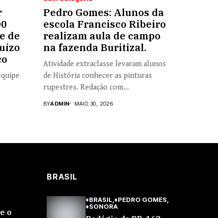
r
Pedro Gomes: Alunos da
00
escola Francisco Ribeiro
e de
realizam aula de campo
uízo
na fazenda Buritizal.
co
Atividade extraclasse levaram alunos
equipe
de História conhecer as pinturas
rupestres. Redação com...
BY
ADMIN
MAIO 30, 2026
BRASIL
♦BRASIL
♦PEDRO GOMES
♦SONORA
se o