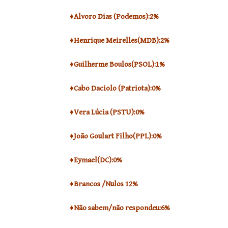
♦Alvoro Dias (Podemos):2%
♦Henrique Meirelles(MDB):2%
♦Guilherme Boulos(PSOL):1%
♦Cabo Daciolo (Patriota):0%
♦Vera Lúcia (PSTU):0%
♦João Goulart Filho(PPL):0%
♦Eymael(DC):0%
♦Brancos /Nulos 12%
♦Não sabem/não respondeu:6%