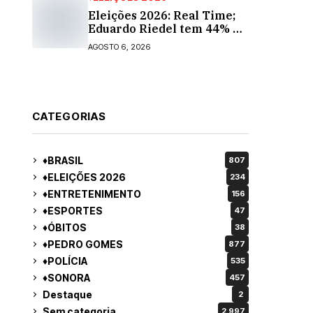
Eleições 2026: Real Time;
Eduardo Riedel tem 44% e
Fábio Trad, 25%, no 1º
AGOSTO 6, 2026
turno para o governo do
MS
CATEGORIAS
♦BRASIL
807
♦ELEIÇÕES 2026
234
♦ENTRETENIMENTO
156
♦ESPORTES
47
♦ÓBITOS
38
♦PEDRO GOMES
877
♦POLÍCIA
535
♦SONORA
457
Destaque
2
Sem categoria
2.997