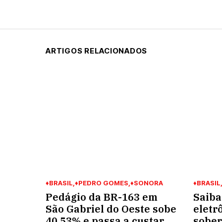
ARTIGOS RELACIONADOS
♦BRASIL
♦PEDRO GOMES
♦SONORA
♦BRASIL
Pedágio da BR-163 em
Saiba
São Gabriel do Oeste sobe
eletr
40,53% e passa a custar
sober