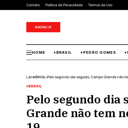
Contato
Política de Privacidade
Termos de Uso
ANÚNCIE
HOME
♦BRASIL
♦PEDRO GOMES
♦
Lar
♦BRASIL
Pelo segundo dia seguido, Campo Grande não te
♦BRASIL
Pelo segundo dia 
Grande não tem no
19