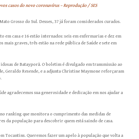
ovos casos do novo coronavírus – Reprodução / SES
Mato Grosso do Sul. Desses, 37 já foram considerados curados.
o em casa e 16 estão internados: seis em enfermarias e dez em
s mais graves, três estão na rede pública de Saúde e sete em
 idosas de Batayporã. O boletim é divulgado em transmissão ao
úde, Geraldo Resende, e a adjunta Christine Maymone reforçaram
.
aúde agradecemos sua generosidade e dedicação em nos ajudar a
 no ranking que monitora o cumprimento das medidas de
ares da população para descobrir quem está saindo de casa.
m Tocantins. Queremos fazer um apelo à população que volta a