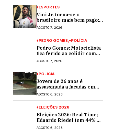
♦ESPORTES
Vini Jr. torna-se o
brasileiro mais bem pago;
veja o top 10
AGOSTO 7, 2026
♦PEDRO GOMES
♦POLÍCIA
Pedro Gomes: Motociclista
fica ferido ao colidir com
automóvel na Av. Diva
AGOSTO 7, 2026
Araújo; ele não tinha CNH
♦POLÍCIA
Jovem de 26 anos é
assassinada a facadas em
Rio Verde de Mato Grosso;
AGOSTO 6, 2026
suspeito é procurado
♦ELEIÇÕES 2026
Eleições 2026: Real Time;
Eduardo Riedel tem 44% e
Fábio Trad, 25%, no 1º
AGOSTO 6, 2026