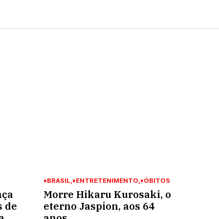
♦BRASIL
♦ENTRETENIMENTO
♦ÓBITOS
nça
Morre Hikaru Kurosaki, o
s de
eterno Jaspion, aos 64
a
anos