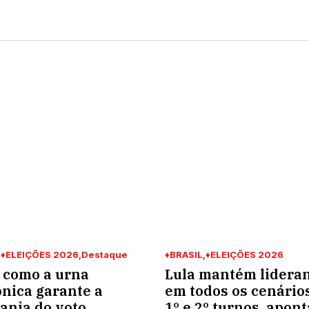
♦ELEIÇÕES 2026
Destaque
♦BRASIL
♦ELEIÇÕES 2026
 como a urna
Lula mantém lidera
ônica garante a
em todos os cenário
ania do voto
1º e 2º turnos, apont