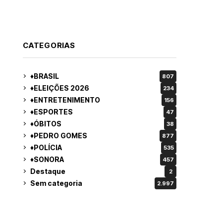
turno para o governo do
MS
CATEGORIAS
♦BRASIL
807
♦ELEIÇÕES 2026
234
♦ENTRETENIMENTO
156
♦ESPORTES
47
♦ÓBITOS
38
♦PEDRO GOMES
877
♦POLÍCIA
535
♦SONORA
457
Destaque
2
Sem categoria
2.997