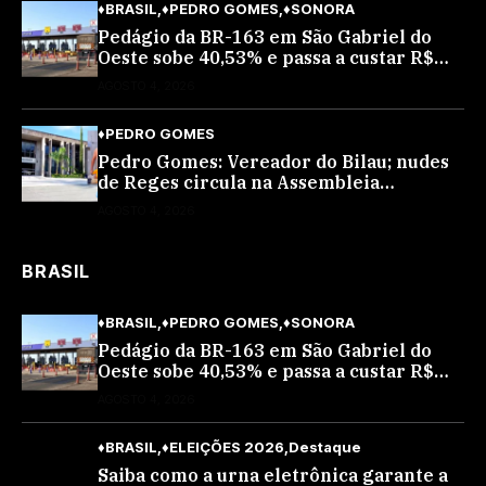
♦BRASIL
♦PEDRO GOMES
♦SONORA
Pedágio da BR-163 em São Gabriel do
Oeste sobe 40,53% e passa a custar R$
10,70 a partir desta quarta-feira
AGOSTO 4, 2026
♦PEDRO GOMES
Pedro Gomes: Vereador do Bilau; nudes
de Reges circula na Assembleia
Legislativa de MS e também na
AGOSTO 4, 2026
governadoria
BRASIL
♦BRASIL
♦PEDRO GOMES
♦SONORA
Pedágio da BR-163 em São Gabriel do
Oeste sobe 40,53% e passa a custar R$
10,70 a partir desta quarta-feira
AGOSTO 4, 2026
♦BRASIL
♦ELEIÇÕES 2026
Destaque
Saiba como a urna eletrônica garante a