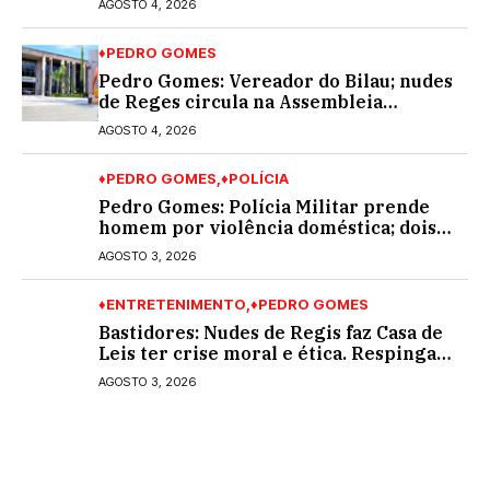
AGOSTO 4, 2026
♦PEDRO GOMES
Pedro Gomes: Vereador do Bilau; nudes
de Reges circula na Assembleia
Legislativa de MS e também na
AGOSTO 4, 2026
governadoria
♦PEDRO GOMES
♦POLÍCIA
Pedro Gomes: Polícia Militar prende
homem por violência doméstica; dois
socos na cara dela
AGOSTO 3, 2026
♦ENTRETENIMENTO
♦PEDRO GOMES
Bastidores: Nudes de Regis faz Casa de
Leis ter crise moral e ética. Respinga
em todos os vereadores e decredibiliza
AGOSTO 3, 2026
vereança