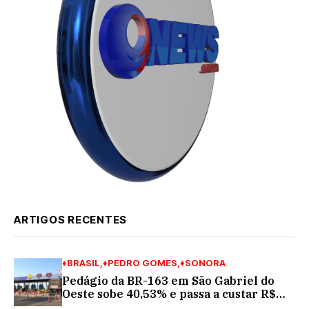
ARTIGOS RECENTES
♦BRASIL
♦PEDRO GOMES
♦SONORA
Pedágio da BR-163 em São Gabriel do
Oeste sobe 40,53% e passa a custar R$
10,70 a partir desta quarta-feira