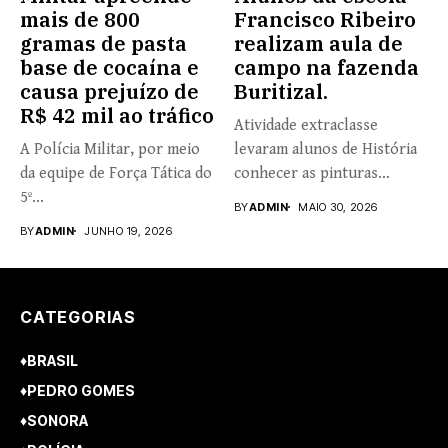
mais de 800
Francisco Ribeiro
gramas de pasta
realizam aula de
base de cocaína e
campo na fazenda
causa prejuízo de
Buritizal.
R$ 42 mil ao tráfico
Atividade extraclasse
A Polícia Militar, por meio
levaram alunos de História
da equipe de Força Tática do
conhecer as pinturas
5º...
rupestres. Redação com...
BY
ADMIN
MAIO 30, 2026
BY
ADMIN
JUNHO 19, 2026
CATEGORIAS
♦BRASIL
♦PEDRO GOMES
♦SONORA