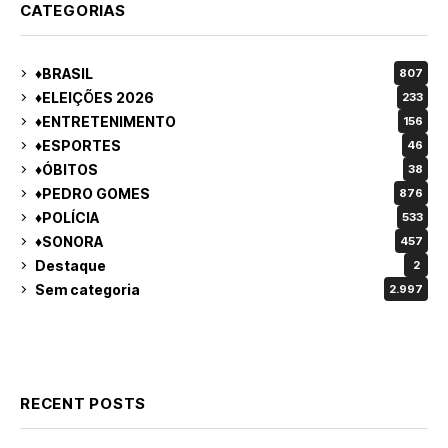
CATEGORIAS
♦BRASIL
807
♦ELEIÇÕES 2026
233
♦ENTRETENIMENTO
156
♦ESPORTES
46
♦ÓBITOS
38
♦PEDRO GOMES
876
♦POLÍCIA
533
♦SONORA
457
Destaque
2
Sem categoria
2.997
RECENT POSTS