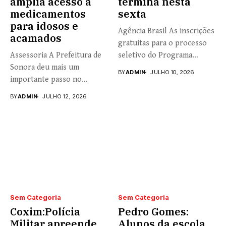
amplia acesso a
termina nesta
medicamentos
sexta
para idosos e
Agência Brasil As inscrições
acamados
gratuitas para o processo
Assessoria A Prefeitura de
seletivo do Programa
Sonora deu mais um
Universidade...
BY
ADMIN
JULHO 10, 2026
importante passo no
fortalecimento...
BY
ADMIN
JULHO 12, 2026
Sem Categoria
Sem Categoria
Coxim:Polícia
Pedro Gomes:
Militar apreende
Alunos da escola