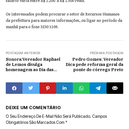
salário varia entre R$ 1.200 a R$ 1.500 reais.
Os interessados podem procurar o setor de Recursos Humanos
da prefeitura para maiores informações, ou ligar no período da
manhã para o fone 3230 1109.
POSTAGEM ANTERIOR
PRÓXIMA POSTAGEM
Sonora:Vereador Raphael
Pedro Gomes: Vereador
de Lemos divulga
Dica pede reforma geral da
homenagem ao Dia das
ponte do córrego Preto
Mães
DEIXE UM COMENTÁRIO
O Seu Endereço De E-Mail Não Será Publicado.
Campos
Obrigatórios São Marcados Com
*