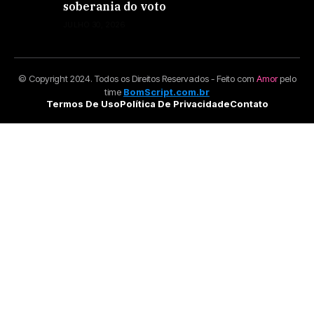
soberania do voto
JULHO 30, 2026
© Copyright 2024. Todos os Direitos Reservados - Feito com
Amor
pelo
time
BomScript.com.br
Termos De Uso
Política De Privacidade
Contato