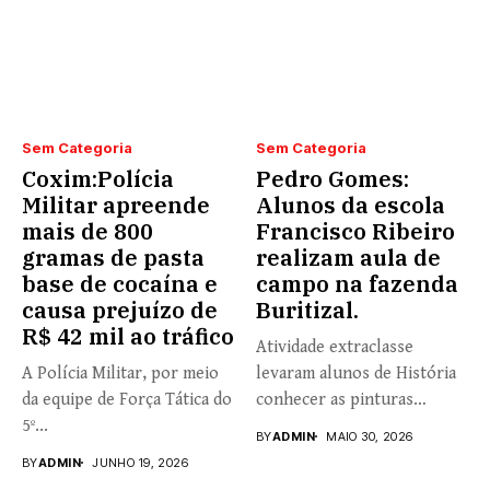
Sem Categoria
Sem Categoria
Coxim:Polícia
Pedro Gomes:
Militar apreende
Alunos da escola
mais de 800
Francisco Ribeiro
gramas de pasta
realizam aula de
base de cocaína e
campo na fazenda
causa prejuízo de
Buritizal.
R$ 42 mil ao tráfico
Atividade extraclasse
A Polícia Militar, por meio
levaram alunos de História
da equipe de Força Tática do
conhecer as pinturas
5º...
rupestres. Redação com...
BY
ADMIN
MAIO 30, 2026
BY
ADMIN
JUNHO 19, 2026