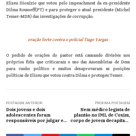
Elizeu Dionízio que votou pelo impeachment da ex-presidente
Dilma Rousseff(PT) e para proteger o atual presidente (Michel
Temer-MDB) das investigações de corrupção.
oração forte contra o policial Tiago Vargas
O pedido de orações do pastor está causando divisões nos
próprios fiéis que criticaram o uso das Assembleias de Deus
para cunho político e muitos desaprovaram as posições
políticas de Elizeu que votou contra Dilma e protegeu Temer.
POSTAGEM ANTERIOR
PRÓXIMA POSTAGEM
Dois jovens e dois
Sem médico legista de
adolescentes foram
plantão no IML de Coxim,
responsáveis por julgar e
corpo de jovem decapitada
decapitar em Sonora
é encaminhado para o
IMOL na Capital