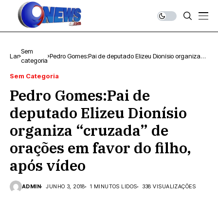
Sem
Lar
Pedro Gomes:Pai de deputado Elizeu Dionísio organiza
categoria
“cruzada” de orações em favor do filho, após vídeo
Sem Categoria
Pedro Gomes:Pai de
deputado Elizeu Dionísio
organiza “cruzada” de
orações em favor do filho,
após vídeo
ADMIN
JUNHO 3, 2018
1 MINUTOS LIDOS
338 VISUALIZAÇÕES