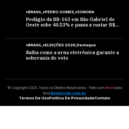
♦BRASIL
♦PEDRO GOMES
♦SONORA
Pedágio da BR-163 em São Gabriel do
Oeste sobe 40,53% e passa a custar R$
10,70 a partir desta quarta-feira
AGOSTO 4, 2026
♦BRASIL
♦ELEIÇÕES 2026
Destaque
Saiba como a urna eletrônica garante a
soberania do voto
JULHO 30, 2026
© Copyright 2024. Todos os Direitos Reservados - Feito com
Amor
pelo
time
BomScript.com.br
Termos De Uso
Política De Privacidade
Contato