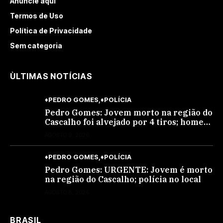
Anuncie aqui
Termos de Uso
Política de Privacidade
Sem categoria
ÙLTIMAS NOTÍCIAS
♦PEDRO GOMES
♦POLÍCIA
Pedro Gomes: Jovem morto na região do
Cascalho foi alvejado por 4 tiros; homem
encapuzado
AGOSTO 9, 2026
♦PEDRO GOMES
♦POLÍCIA
Pedro Gomes: URGENTE: Jovem é morto
na região do Cascalho; polícia no local
AGOSTO 8, 2026
BRASIL