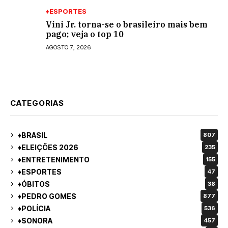
♦ESPORTES
Vini Jr. torna-se o brasileiro mais bem
pago; veja o top 10
AGOSTO 7, 2026
CATEGORIAS
♦BRASIL
807
♦ELEIÇÕES 2026
235
♦ENTRETENIMENTO
155
♦ESPORTES
47
♦ÓBITOS
38
♦PEDRO GOMES
877
♦POLÍCIA
536
♦SONORA
457