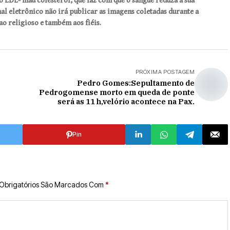
o LDL- mau colesterol, que faz com que o sangue reduza a sua
al eletrônico não irá publicar as imagens coletadas durante a
ao religioso e também aos fiéis.
PRÓXIMA POSTAGEM
Pedro Gomes:Sepultamento de
Pedrogomense morto em queda de ponte
será as 11 h,velório acontece na Pax.
Pin
Obrigatórios São Marcados Com
*