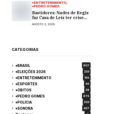
♦ENTRETENIMENTO
♦PEDRO GOMES
Bastidores: Nudes de Regis
faz Casa de Leis ter crise
moral e ética. Respinga em
AGOSTO 3, 2026
todos os vereadores e
decredibiliza vereança
CATEGORIAS
♦BRASIL
807
♦ELEIÇÕES 2026
233
♦ENTRETENIMENTO
156
♦ESPORTES
46
♦ÓBITOS
38
♦PEDRO GOMES
876
♦POLÍCIA
533
♦SONORA
457