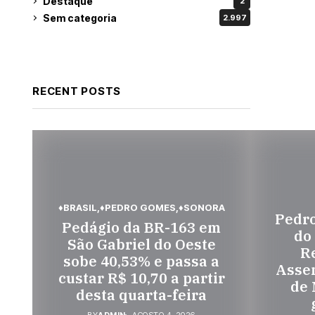
Destaque
2
Sem categoria
2.997
RECENT POSTS
♦BRASIL
♦PEDRO GOMES
♦SONORA
Pedr
Pedágio da BR-163 em
do
São Gabriel do Oeste
Re
sobe 40,53% e passa a
Assem
custar R$ 10,70 a partir
de 
desta quarta-feira
BY
ADMIN
AGOSTO 4, 2026