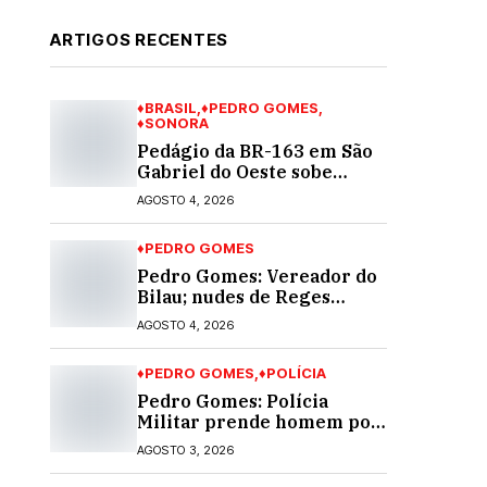
ARTIGOS RECENTES
♦BRASIL
♦PEDRO GOMES
♦SONORA
Pedágio da BR-163 em São
Gabriel do Oeste sobe
40,53% e passa a custar R$
AGOSTO 4, 2026
10,70 a partir desta quarta-
feira
♦PEDRO GOMES
Pedro Gomes: Vereador do
Bilau; nudes de Reges
circula na Assembleia
AGOSTO 4, 2026
Legislativa de MS e
também na governadoria
♦PEDRO GOMES
♦POLÍCIA
Pedro Gomes: Polícia
Militar prende homem por
violência doméstica; dois
AGOSTO 3, 2026
socos na cara dela