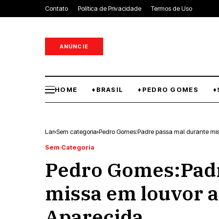
Contato
Política de Privacidade
Termos de Uso
ANÚNCIE
HOME
♦BRASIL
♦PEDRO GOMES
♦
Lar
Sem categoria
Pedro Gomes:Padre passa mal durante mis
Sem Categoria
Pedro Gomes:Padr
missa em louvor 
Aparecida