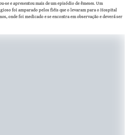
tou-se e apresentou mais de um episódio de êmeses. Um
igioso foi amparado pelos fiéis que o levaram para o Hospital
s, onde foi medicado e se encontra em observação e deverá ser