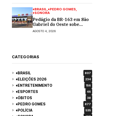
turno para o governo do
MS
♦BRASIL
♦PEDRO GOMES
♦SONORA
Pedágio da BR-163 em São
Gabriel do Oeste sobe
40,53% e passa a custar R$
AGOSTO 4, 2026
10,70 a partir desta quarta-
feira
CATEGORIAS
♦BRASIL
807
♦ELEIÇÕES 2026
234
♦ENTRETENIMENTO
156
♦ESPORTES
46
♦ÓBITOS
38
♦PEDRO GOMES
877
♦POLÍCIA
535