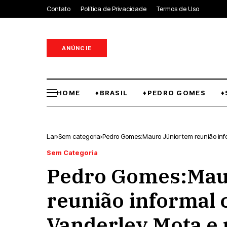
Contato
Política de Privacidade
Termos de Uso
ANÚNCIE
HOME
♦BRASIL
♦PEDRO GOMES
♦
Lar
Sem categoria
Pedro Gomes:Mauro Júnior tem reunião in
Sem Categoria
Pedro Gomes:Mau
reunião informal 
Vanderley Mota e 