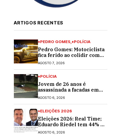
ARTIGOS RECENTES
♦PEDRO GOMES
♦POLÍCIA
Pedro Gomes: Motociclista
fica ferido ao colidir com
automóvel na Av. Diva
AGOSTO 7, 2026
Araújo; ele não tinha CNH
♦POLÍCIA
Jovem de 26 anos é
assassinada a facadas em
Rio Verde de Mato Grosso;
AGOSTO 6, 2026
suspeito é procurado
♦ELEIÇÕES 2026
Eleições 2026: Real Time;
Eduardo Riedel tem 44% e
Fábio Trad, 25%, no 1º
AGOSTO 6, 2026