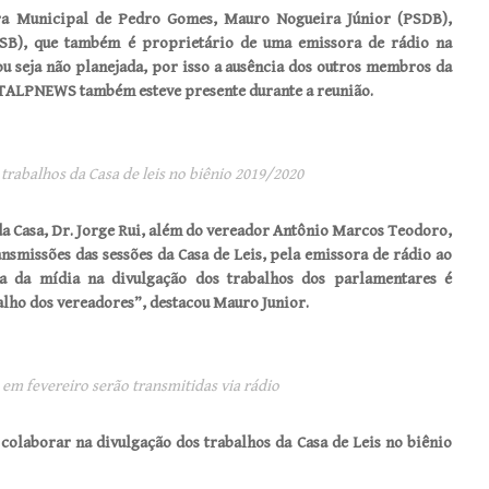
ra Municipal de Pedro Gomes, Mauro Nogueira Júnior (PSDB),
PSB), que também é proprietário de uma emissora de rádio na
u seja não planejada, por isso a ausência dos outros membros da
RTALPNEWS também esteve presente durante a reunião.
rabalhos da Casa de leis no biênio 2019/2020
da Casa, Dr. Jorge Rui, além do vereador Antônio Marcos Teodoro,
smissões das sessões da Casa de Leis, pela emissora de rádio ao
a da mídia na divulgação dos trabalhos dos parlamentares é
lho dos vereadores”, destacou Mauro Junior.
em fevereiro serão transmitidas via rádio
aborar na divulgação dos trabalhos da Casa de Leis no biênio