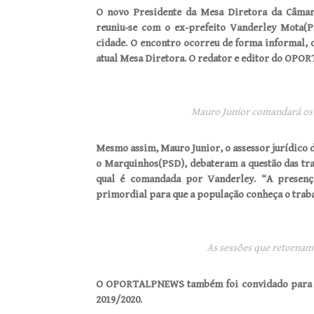
O novo Presidente da Mesa Diretora da Câma
reuniu-se com o ex-prefeito Vanderley Mota(
cidade. O encontro ocorreu de forma informal, o
atual Mesa Diretora. O redator e editor do OPO
Mauro Junior comandará os t
Mesmo assim, Mauro Junior, o assessor jurídico 
o Marquinhos(PSD), debateram a questão das tran
qual é comandada por Vanderley. “A presenç
primordial para que a população conheça o traba
As sessões que retornam 
O OPORTALPNEWS também foi convidado para col
2019/2020.