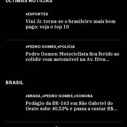
ÙLTIMAS NOTÍCIAS
♦ESPORTES
Vini Jr. torna-se o brasileiro mais bem
pago; veja o top 10
AGOSTO 7, 2026
♦PEDRO GOMES
♦POLÍCIA
Pedro Gomes: Motociclista fica ferido ao
colidir com automóvel na Av. Diva
Araújo; ele não tinha CNH
AGOSTO 7, 2026
BRASIL
♦BRASIL
♦PEDRO GOMES
♦SONORA
Pedágio da BR-163 em São Gabriel do
Oeste sobe 40,53% e passa a custar R$
10,70 a partir desta quarta-feira
AGOSTO 4, 2026