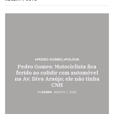
♦PEDRO GOMES
♦POLÍCIA
♦POLÍCIA
Pedro Gomes: Motociclista fica
♦ESPORTES
Jovem de 26 anos é assassinada a
Vini Jr. torna-se o brasileiro mais
ferido ao colidir com automóvel
facadas em Rio Verde de Mato
na Av. Diva Araújo; ele não tinha
bem pago; veja o top 10
Grosso; suspeito é procurado
CNH
BY
ADMIN
AGOSTO 7, 2026
BY
ADMIN
AGOSTO 6, 2026
BY
ADMIN
AGOSTO 7, 2026