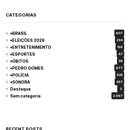
CATEGORIAS
♦BRASIL
807
♦ELEIÇÕES 2026
234
♦ENTRETENIMENTO
156
♦ESPORTES
47
♦ÓBITOS
38
♦PEDRO GOMES
877
♦POLÍCIA
535
♦SONORA
457
Destaque
2
Sem categoria
2.997
RECENT POSTS