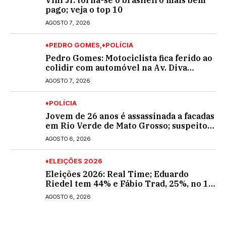
Vini Jr. torna-se o brasileiro mais bem
pago; veja o top 10
AGOSTO 7, 2026
♦PEDRO GOMES
♦POLÍCIA
Pedro Gomes: Motociclista fica ferido ao
colidir com automóvel na Av. Diva
Araújo; ele não tinha CNH
AGOSTO 7, 2026
♦POLÍCIA
Jovem de 26 anos é assassinada a facadas
em Rio Verde de Mato Grosso; suspeito é
procurado
AGOSTO 6, 2026
♦ELEIÇÕES 2026
Eleições 2026: Real Time; Eduardo
Riedel tem 44% e Fábio Trad, 25%, no 1º
turno para o governo do MS
AGOSTO 6, 2026