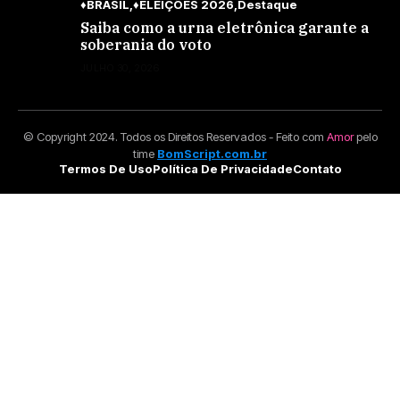
♦BRASIL
♦ELEIÇÕES 2026
Destaque
Saiba como a urna eletrônica garante a
soberania do voto
JULHO 30, 2026
© Copyright 2024. Todos os Direitos Reservados - Feito com
Amor
pelo
time
BomScript.com.br
Termos De Uso
Política De Privacidade
Contato