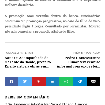
melhora do salário.
A promoção soou estranha dentro do banco. Funcionários
costumam ter promoção progressiva, no caso do filho do vice-
presidente fugiu à regra. Consultado por jornalistas, Mourão
não quis comentar a promoção atípica do filho.
POSTAGEM ANTERIOR
PRÓXIMA POSTAGEM
Sonora: Acompanhado de
Pedro Gomes:Mauro
Gerente da Saúde, prefeito
Júnior tem reunião
Enelto vistoria obras em
informal com ex-prefeito
Posto de Saúde
Vanderley Mota e redação
do OPORTALPNEWS
DEIXE UM COMENTÁRIO
O Seu Endereço De E-Mail Não Será Publicado.
Campos