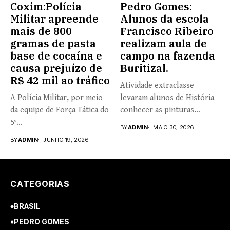
Coxim:Polícia
Pedro Gomes:
Militar apreende
Alunos da escola
mais de 800
Francisco Ribeiro
gramas de pasta
realizam aula de
base de cocaína e
campo na fazenda
causa prejuízo de
Buritizal.
R$ 42 mil ao tráfico
Atividade extraclasse
A Polícia Militar, por meio
levaram alunos de História
da equipe de Força Tática do
conhecer as pinturas
5º...
rupestres. Redação com...
BY
ADMIN
MAIO 30, 2026
BY
ADMIN
JUNHO 19, 2026
CATEGORIAS
♦BRASIL
♦PEDRO GOMES