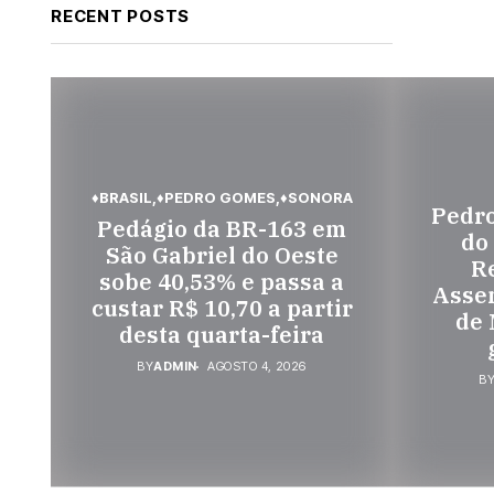
RECENT POSTS
♦BRASIL
♦PEDRO GOMES
♦SONORA
Pedr
Pedágio da BR-163 em
do
São Gabriel do Oeste
Re
sobe 40,53% e passa a
Assem
custar R$ 10,70 a partir
de 
desta quarta-feira
BY
ADMIN
AGOSTO 4, 2026
B