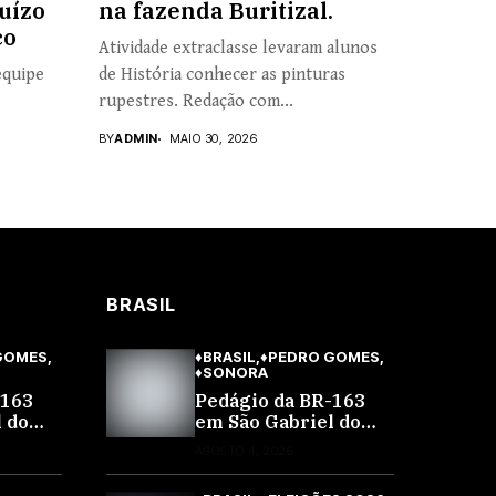
uízo
na fazenda Buritizal.
co
Atividade extraclasse levaram alunos
equipe
de História conhecer as pinturas
rupestres. Redação com...
BY
ADMIN
MAIO 30, 2026
BRASIL
GOMES
♦BRASIL
♦PEDRO GOMES
♦SONORA
-163
Pedágio da BR-163
 do
em São Gabriel do
53% e
Oeste sobe 40,53% e
AGOSTO 4, 2026
R$
passa a custar R$
desta
10,70 a partir desta