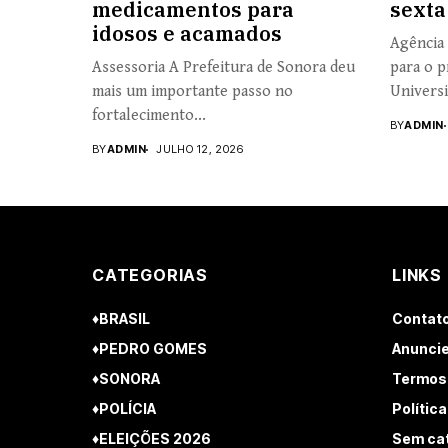
medicamentos para
sexta
idosos e acamados
Agência 
Assessoria A Prefeitura de Sonora deu
para o p
mais um importante passo no
Universi
fortalecimento...
BY
ADMIN
BY
ADMIN
JULHO 12, 2026
CATEGORIAS
LINKS
♦BRASIL
Contat
♦PEDRO GOMES
Anuncie
♦SONORA
Termos
♦POLÍCIA
Polític
♦ELEIÇÕES 2026
Sem ca