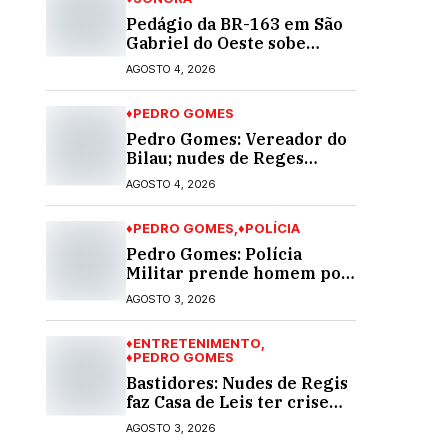
Pedágio da BR-163 em São
Gabriel do Oeste sobe
40,53% e passa a custar R$
AGOSTO 4, 2026
10,70 a partir desta quarta-
feira
♦PEDRO GOMES
Pedro Gomes: Vereador do
Bilau; nudes de Reges
circula na Assembleia
AGOSTO 4, 2026
Legislativa de MS e
também na governadoria
♦PEDRO GOMES
♦POLÍCIA
Pedro Gomes: Polícia
Militar prende homem por
violência doméstica; dois
AGOSTO 3, 2026
socos na cara dela
♦ENTRETENIMENTO
♦PEDRO GOMES
Bastidores: Nudes de Regis
faz Casa de Leis ter crise
moral e ética. Respinga em
AGOSTO 3, 2026
todos os vereadores e