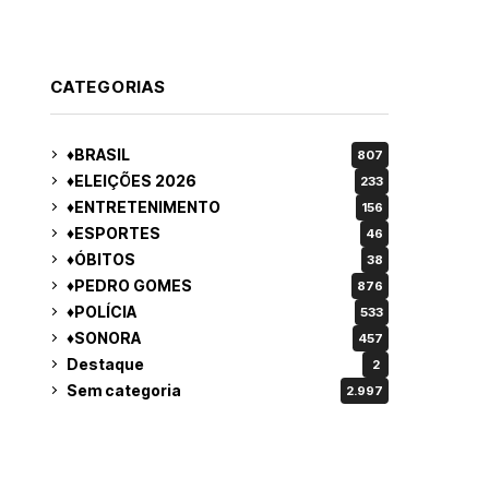
decredibiliza vereança
CATEGORIAS
♦BRASIL
807
♦ELEIÇÕES 2026
233
♦ENTRETENIMENTO
156
♦ESPORTES
46
♦ÓBITOS
38
♦PEDRO GOMES
876
♦POLÍCIA
533
♦SONORA
457
Destaque
2
Sem categoria
2.997