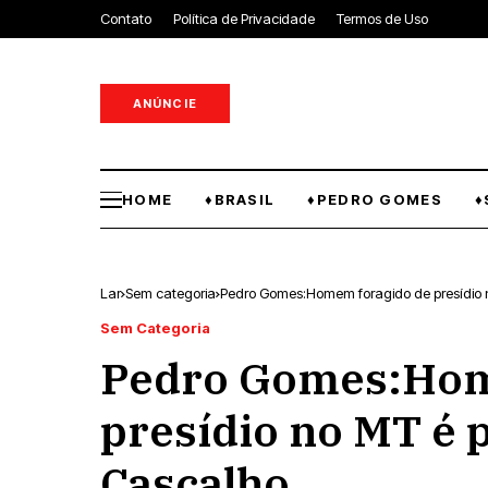
Contato
Política de Privacidade
Termos de Uso
ANÚNCIE
HOME
♦BRASIL
♦PEDRO GOMES
♦
Lar
Sem categoria
Pedro Gomes:Homem foragido de presídio 
Sem Categoria
Pedro Gomes:Hom
presídio no MT é p
Cascalho