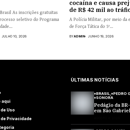
cocaína e causa prej
de R$ 42 mil ao tráfi
Brasil As inscrições gratuitas
rocesso seletivo do Programa
A Polícia Militar, por meio da 
dade...
de Força Tática do 5º...
JULHO 10, 2026
BY
ADMIN
JUNHO 19, 2026
ÙLTIMAS NOTÍCIAS
o
♦BRASIL
♦PEDRO 
♦SONORA
 aqui
Pedágio da BR
 de Uso
em São Gabriel
Oeste sobe 40,
a de Privacidade
AGOSTO 4, 2026
passa a custar 
10,70 a partir 
tegoria