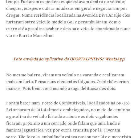
tempo. Furtaram os pertences que estavam dentro do veículo;
cheques, estepes e outras miudezas em geral e negociaram por
drogas. Numa residência localizada na Avenida Diva Araújo eles
furtaram outro veículo modelo Gol e perambularam com o
carro até a gasolina acabar e deixou o veículo abandonado numa
via no Barrio Marcelino.
Foto enviada ao aplicativo do OPORTALPNEWS/ WhatsApp
No mesmo bairro, viram um veículo na varanda e realizaram
mais um furto. Pensa nuns elementos folgados. Os bichões eram
mansos. Pois bem, continuando a saga delituosa dos dois.
Foram bater num Posto de Combustíveis, localizados na BR-163.
Retornaram de lá totalmente embriagados, no meio do caminho
a gasolina do veículo furtado acabou e os dois vagabundos
ficaram próximo a um cerrado onde falam que uma linda e
faminta jaguatirica vez por outra transita por lá. Tiveram
sorte. Tão logo, a ambulância estava passou por lá e o motorista