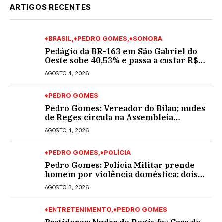
ARTIGOS RECENTES
♦BRASIL
♦PEDRO GOMES
♦SONORA
Pedágio da BR-163 em São Gabriel do
Oeste sobe 40,53% e passa a custar R$
10,70 a partir desta quarta-feira
AGOSTO 4, 2026
♦PEDRO GOMES
Pedro Gomes: Vereador do Bilau; nudes
de Reges circula na Assembleia
Legislativa de MS e também na
AGOSTO 4, 2026
governadoria
♦PEDRO GOMES
♦POLÍCIA
Pedro Gomes: Polícia Militar prende
homem por violência doméstica; dois
socos na cara dela
AGOSTO 3, 2026
♦ENTRETENIMENTO
♦PEDRO GOMES