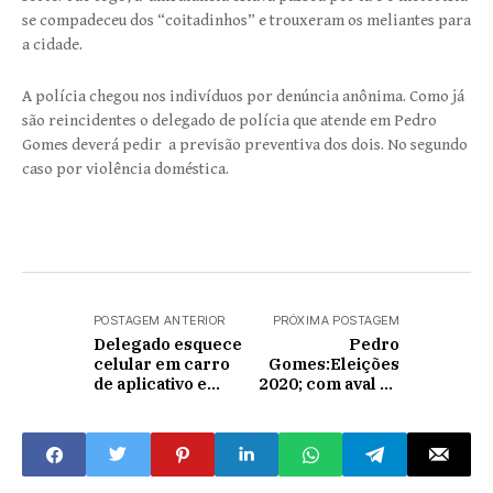
se compadeceu dos “coitadinhos” e trouxeram os meliantes para
a cidade.
A polícia chegou nos indivíduos por denúncia anônima. Como já
são reincidentes o delegado de polícia que atende em Pedro
Gomes deverá pedir a previsão preventiva dos dois. No segundo
caso por violência doméstica.
POSTAGEM ANTERIOR
PRÓXIMA POSTAGEM
Delegado esquece
Pedro
celular em carro
Gomes:Eleições
de aplicativo e
2020; com aval de
polícias fazem
Mochi, MDB
operação no Rio
poderá aderir
para recuperá-lo
nome de ex-
prefeito Vanderley
Mota