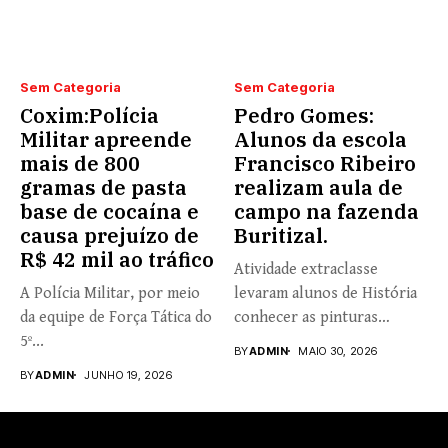
Sem Categoria
Sem Categoria
Coxim:Polícia
Pedro Gomes:
Militar apreende
Alunos da escola
mais de 800
Francisco Ribeiro
gramas de pasta
realizam aula de
base de cocaína e
campo na fazenda
causa prejuízo de
Buritizal.
R$ 42 mil ao tráfico
Atividade extraclasse
A Polícia Militar, por meio
levaram alunos de História
da equipe de Força Tática do
conhecer as pinturas
5º...
rupestres. Redação com...
BY
ADMIN
MAIO 30, 2026
BY
ADMIN
JUNHO 19, 2026