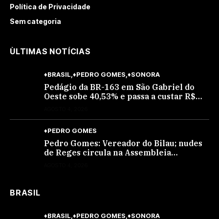
Política de Privacidade
Sem categoria
ÙLTIMAS NOTÍCIAS
♦BRASIL
♦PEDRO GOMES
♦SONORA
Pedágio da BR-163 em São Gabriel do
Oeste sobe 40,53% e passa a custar R$
10,70 a partir desta quarta-feira
AGOSTO 4, 2026
♦PEDRO GOMES
Pedro Gomes: Vereador do Bilau; nudes
de Reges circula na Assembleia
Legislativa de MS e também na
AGOSTO 4, 2026
governadoria
BRASIL
♦BRASIL
♦PEDRO GOMES
♦SONORA