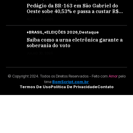
Pedágio da BR-163 em São Gabriel do
Oeste sobe 40,53% e passa a custar R$
10,70 a partir desta quarta-feira
AGOSTO 4, 2026
♦BRASIL
♦ELEIÇÕES 2026
Destaque
Saiba como a urna eletrônica garante a
soberania do voto
JULHO 30, 2026
© Copyright 2024. Todos os Direitos Reservados - Feito com
Amor
pelo
time
BomScript.com.br
Termos De Uso
Política De Privacidade
Contato