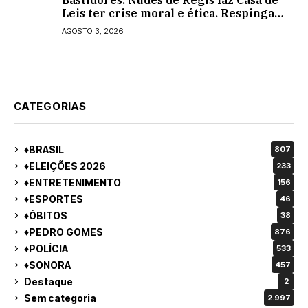
Bastidores: Nudes de Regis faz Casa de
Leis ter crise moral e ética. Respinga
em todos os vereadores e decredibiliza
AGOSTO 3, 2026
vereança
CATEGORIAS
♦BRASIL
807
♦ELEIÇÕES 2026
233
♦ENTRETENIMENTO
156
♦ESPORTES
46
♦ÓBITOS
38
♦PEDRO GOMES
876
♦POLÍCIA
533
♦SONORA
457
Destaque
2
Sem categoria
2.997