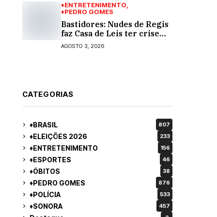
♦ENTRETENIMENTO
♦PEDRO GOMES
Bastidores: Nudes de Regis
faz Casa de Leis ter crise
moral e ética. Respinga em
AGOSTO 3, 2026
todos os vereadores e
decredibiliza vereança
CATEGORIAS
♦BRASIL
807
♦ELEIÇÕES 2026
233
♦ENTRETENIMENTO
156
♦ESPORTES
46
♦ÓBITOS
38
♦PEDRO GOMES
876
♦POLÍCIA
533
♦SONORA
457