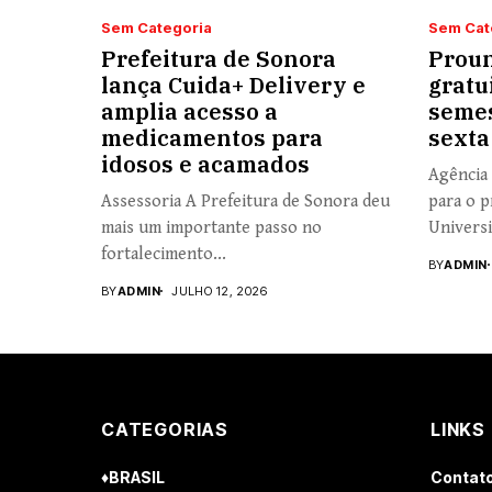
Sem Categoria
Sem Cat
Prefeitura de Sonora
Proun
lança Cuida+ Delivery e
gratu
amplia acesso a
semes
medicamentos para
sexta
idosos e acamados
Agência 
Assessoria A Prefeitura de Sonora deu
para o p
mais um importante passo no
Universi
fortalecimento...
BY
ADMIN
BY
ADMIN
JULHO 12, 2026
CATEGORIAS
LINKS
♦BRASIL
Contat