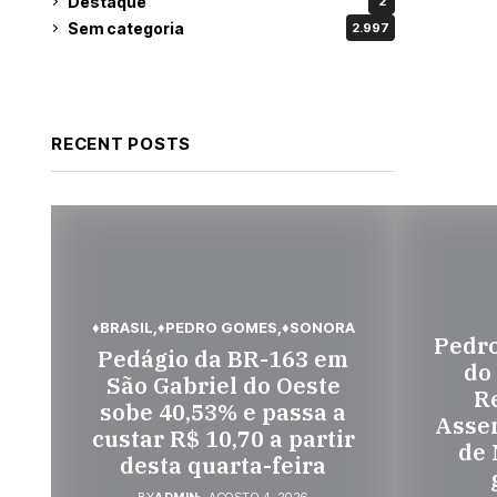
Destaque
2
Sem categoria
2.997
RECENT POSTS
♦BRASIL
♦PEDRO GOMES
♦SONORA
Pedr
Pedágio da BR-163 em
do
São Gabriel do Oeste
Re
sobe 40,53% e passa a
Assem
custar R$ 10,70 a partir
de 
desta quarta-feira
BY
ADMIN
AGOSTO 4, 2026