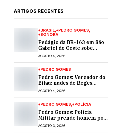
ARTIGOS RECENTES
♦BRASIL
♦PEDRO GOMES
♦SONORA
Pedágio da BR-163 em São
Gabriel do Oeste sobe
40,53% e passa a custar R$
AGOSTO 4, 2026
10,70 a partir desta quarta-
feira
♦PEDRO GOMES
Pedro Gomes: Vereador do
Bilau; nudes de Reges
circula na Assembleia
AGOSTO 4, 2026
Legislativa de MS e
também na governadoria
♦PEDRO GOMES
♦POLÍCIA
Pedro Gomes: Polícia
Militar prende homem por
violência doméstica; dois
AGOSTO 3, 2026
socos na cara dela