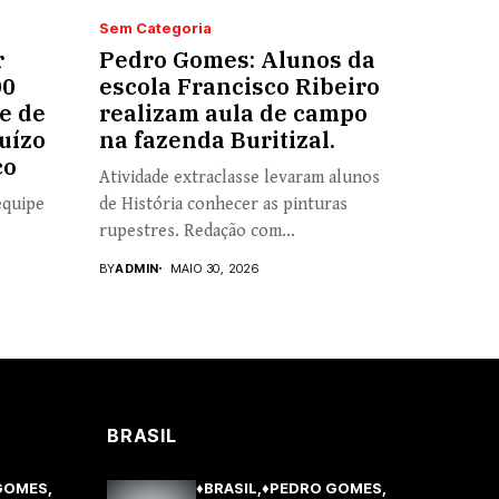
Sem Categoria
r
Pedro Gomes: Alunos da
00
escola Francisco Ribeiro
e de
realizam aula de campo
uízo
na fazenda Buritizal.
co
Atividade extraclasse levaram alunos
equipe
de História conhecer as pinturas
rupestres. Redação com...
BY
ADMIN
MAIO 30, 2026
BRASIL
GOMES
♦BRASIL
♦PEDRO GOMES