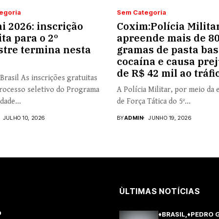
egoria
Sem Categoria
i 2026: inscrição
Coxim:Polícia Milita
ita para o 2º
apreende mais de 8
tre termina nesta
gramas de pasta bas
cocaína e causa prej
de R$ 42 mil ao tráfi
Brasil As inscrições gratuitas
rocesso seletivo do Programa
A Polícia Militar, por meio da 
dade...
de Força Tática do 5º...
JULHO 10, 2026
BY
ADMIN
JUNHO 19, 2026
ÙLTIMAS NOTÍCIAS
o
♦BRASIL
♦PEDRO 