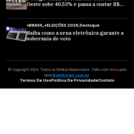
Oeste sobe 40,53% e passa a custar R$
10,70 a partir desta quarta-feira
AGOSTO 4, 2026
♦BRASIL
♦ELEIÇÕES 2026
Destaque
Saiba como a urna eletrônica garante a
soberania do voto
JULHO 30, 2026
© Copyright 2024. Todos os Direitos Reservados - Feito com
Amor
pelo
time
BomScript.com.br
Termos De Uso
Política De Privacidade
Contato