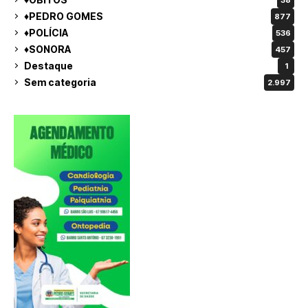
♦PEDRO GOMES
877
♦POLÍCIA
536
♦SONORA
457
Destaque
1
Sem categoria
2.997