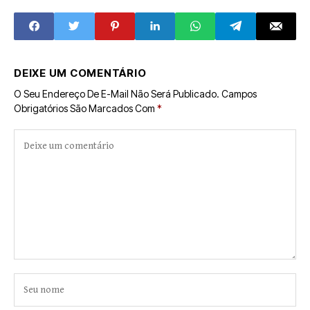
queda de
madrugada no
temperaturas na
centro; perfumes
região Norte de
e cremes
MS; fresquinho
DEIXE UM COMENTÁRIO
O Seu Endereço De E-Mail Não Será Publicado.
Campos
Obrigatórios São Marcados Com
*