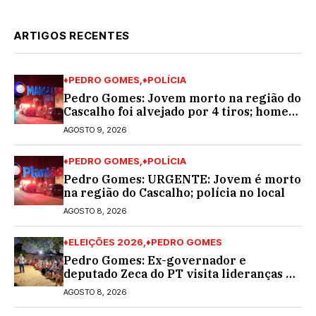
ARTIGOS RECENTES
♦PEDRO GOMES
♦POLÍCIA
Pedro Gomes: Jovem morto na região do
Cascalho foi alvejado por 4 tiros; homem
encapuzado
AGOSTO 9, 2026
♦PEDRO GOMES
♦POLÍCIA
Pedro Gomes: URGENTE: Jovem é morto
na região do Cascalho; polícia no local
AGOSTO 8, 2026
♦ELEIÇÕES 2026
♦PEDRO GOMES
Pedro Gomes: Ex-governador e
deputado Zeca do PT visita lideranças do
partido na cidade; buscará a reeleição
AGOSTO 8, 2026