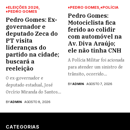
♦ELEIÇÕES 2026
♦PEDRO GOMES
♦POLÍCIA
♦PEDRO GOMES
Pedro Gomes:
Pedro Gomes: Ex-
Motociclista fica
governador e
ferido ao colidir
deputado Zeca do
com automóvel na
PT visita
Av. Diva Araújo;
lideranças do
ele não tinha CNH
partido na cidade;
buscará a
A Polícia Militar foi acionada
reeleição
para atender um sinistro de
trânsito, ocorrido...
O ex-governador e
BY
ADMIN
AGOSTO 7, 2026
deputado estadual, José
Orcírio Miranda do Santos,
o Zeca...
BY
ADMIN
AGOSTO 8, 2026
CATEGORIAS