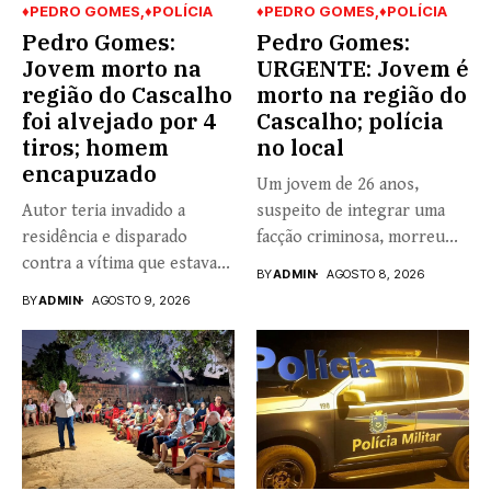
♦PEDRO GOMES
♦POLÍCIA
♦PEDRO GOMES
♦POLÍCIA
Pedro Gomes:
Pedro Gomes:
Jovem morto na
URGENTE: Jovem é
região do Cascalho
morto na região do
foi alvejado por 4
Cascalho; polícia
tiros; homem
no local
encapuzado
Um jovem de 26 anos,
Autor teria invadido a
suspeito de integrar uma
residência e disparado
facção criminosa, morreu...
contra a vítima que estava...
BY
ADMIN
AGOSTO 8, 2026
BY
ADMIN
AGOSTO 9, 2026