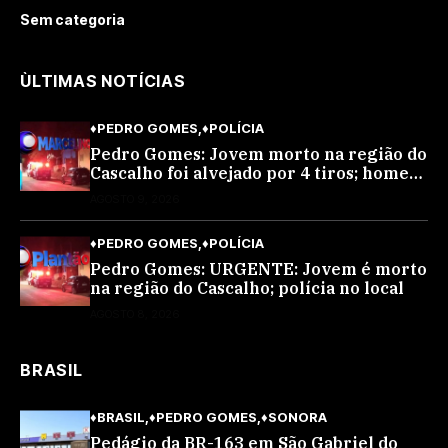
Sem categoria
ÙLTIMAS NOTÍCIAS
♦PEDRO GOMES
♦POLÍCIA
Pedro Gomes: Jovem morto na região do
Cascalho foi alvejado por 4 tiros; homem
encapuzado
AGOSTO 9, 2026
♦PEDRO GOMES
♦POLÍCIA
Pedro Gomes: URGENTE: Jovem é morto
na região do Cascalho; polícia no local
AGOSTO 8, 2026
BRASIL
♦BRASIL
♦PEDRO GOMES
♦SONORA
Pedágio da BR-163 em São Gabriel do