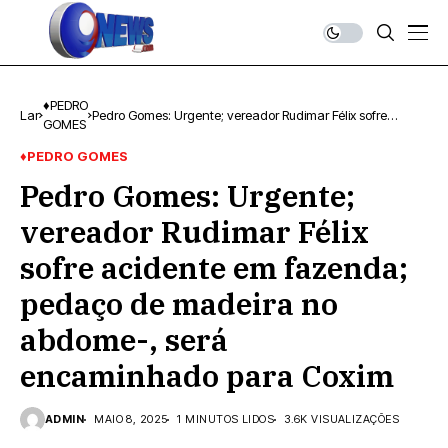
♦PEDRO
Lar
Pedro Gomes: Urgente; vereador Rudimar Félix sofre
GOMES
acidente em fazenda; pedaço de madeira no abdome-,
será encaminhado para Coxim
♦PEDRO GOMES
Pedro Gomes: Urgente;
vereador Rudimar Félix
sofre acidente em fazenda;
pedaço de madeira no
abdome-, será
encaminhado para Coxim
ADMIN
MAIO 8, 2025
1 MINUTOS LIDOS
3.6K VISUALIZAÇÕES