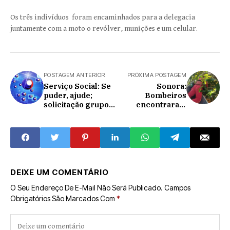
Os três indivíduos foram encaminhados para a delegacia
juntamente com a moto o revólver, munições e um celular.
POSTAGEM ANTERIOR
PRÓXIMA POSTAGEM
Serviço Social: Se
Sonora:
puder, ajude;
Bombeiros
solicitação grupos
encontraram
PRO D TEA apoio
corpo de homem
as aldeias
que desapareceu
Jaguapiru e
no Rio Correntes
Bororó.
DEIXE UM COMENTÁRIO
O Seu Endereço De E-Mail Não Será Publicado.
Campos
Obrigatórios São Marcados Com
*