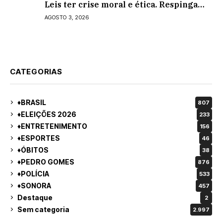
Leis ter crise moral e ética. Respinga
em todos os vereadores e decredibiliza
AGOSTO 3, 2026
vereança
CATEGORIAS
♦BRASIL
807
♦ELEIÇÕES 2026
233
♦ENTRETENIMENTO
156
♦ESPORTES
46
♦ÓBITOS
38
♦PEDRO GOMES
876
♦POLÍCIA
533
♦SONORA
457
Destaque
2
Sem categoria
2.997