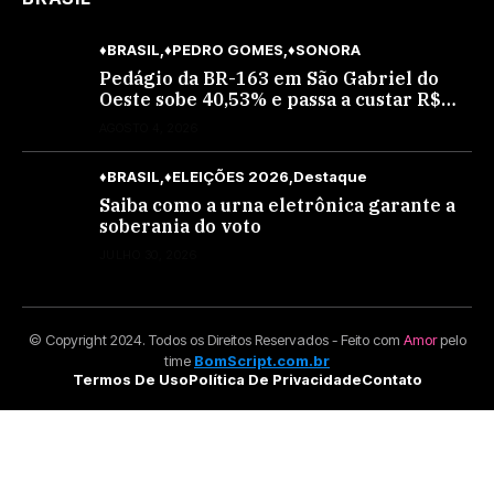
♦BRASIL
♦PEDRO GOMES
♦SONORA
Pedágio da BR-163 em São Gabriel do
Oeste sobe 40,53% e passa a custar R$
10,70 a partir desta quarta-feira
AGOSTO 4, 2026
♦BRASIL
♦ELEIÇÕES 2026
Destaque
Saiba como a urna eletrônica garante a
soberania do voto
JULHO 30, 2026
© Copyright 2024. Todos os Direitos Reservados - Feito com
Amor
pelo
time
BomScript.com.br
Termos De Uso
Política De Privacidade
Contato