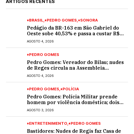
ARTIGOS RECENTES
♦BRASIL
♦PEDRO GOMES
♦SONORA
Pedágio da BR-163 em São Gabriel do
Oeste sobe 40,53% e passa a custar R$
10,70 a partir desta quarta-feira
AGOSTO 4, 2026
♦PEDRO GOMES
Pedro Gomes: Vereador do Bilau; nudes
de Reges circula na Assembleia
Legislativa de MS e também na
AGOSTO 4, 2026
governadoria
♦PEDRO GOMES
♦POLÍCIA
Pedro Gomes: Polícia Militar prende
homem por violência doméstica; dois
socos na cara dela
AGOSTO 3, 2026
♦ENTRETENIMENTO
♦PEDRO GOMES
Bastidores: Nudes de Regis faz Casa de