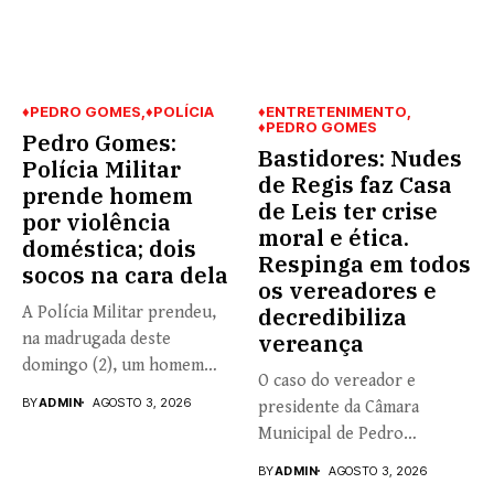
♦PEDRO GOMES
♦POLÍCIA
♦ENTRETENIMENTO
♦PEDRO GOMES
Pedro Gomes:
Bastidores: Nudes
Polícia Militar
de Regis faz Casa
prende homem
de Leis ter crise
por violência
moral e ética.
doméstica; dois
Respinga em todos
socos na cara dela
os vereadores e
A Polícia Militar prendeu,
decredibiliza
na madrugada deste
vereança
domingo (2), um homem
O caso do vereador e
de...
BY
ADMIN
AGOSTO 3, 2026
presidente da Câmara
Municipal de Pedro
Gomes,...
BY
ADMIN
AGOSTO 3, 2026