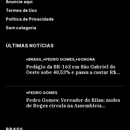
Anuncie aqui
Termos de Uso
Política de Privacidade
Sem categoria
ÙLTIMAS NOTÍCIAS
♦BRASIL
♦PEDRO GOMES
♦SONORA
Pedágio da BR-163 em São Gabriel do
Oeste sobe 40,53% e passa a custar R$
10,70 a partir desta quarta-feira
AGOSTO 4, 2026
♦PEDRO GOMES
Pedro Gomes: Vereador do Bilau; nudes
de Reges circula na Assembleia
Legislativa de MS e também na
AGOSTO 4, 2026
governadoria
BRASIL