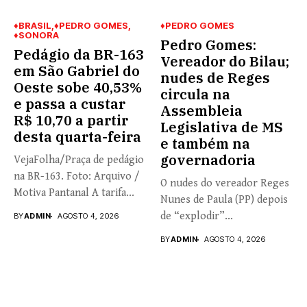
♦BRASIL
♦PEDRO GOMES
♦PEDRO GOMES
♦SONORA
Pedro Gomes:
Pedágio da BR-163
Vereador do Bilau;
em São Gabriel do
nudes de Reges
Oeste sobe 40,53%
circula na
e passa a custar
Assembleia
R$ 10,70 a partir
Legislativa de MS
desta quarta-feira
e também na
governadoria
VejaFolha/Praça de pedágio
na BR-163. Foto: Arquivo /
O nudes do vereador Reges
Motiva Pantanal A tarifa...
Nunes de Paula (PP) depois
de “explodir”...
BY
ADMIN
AGOSTO 4, 2026
BY
ADMIN
AGOSTO 4, 2026