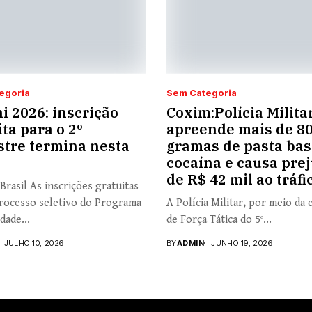
egoria
Sem Categoria
i 2026: inscrição
Coxim:Polícia Milita
ita para o 2º
apreende mais de 8
tre termina nesta
gramas de pasta bas
cocaína e causa prej
de R$ 42 mil ao tráfi
Brasil As inscrições gratuitas
rocesso seletivo do Programa
A Polícia Militar, por meio da 
dade...
de Força Tática do 5º...
JULHO 10, 2026
BY
ADMIN
JUNHO 19, 2026