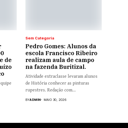
Sem Categoria
r
Pedro Gomes: Alunos da
00
escola Francisco Ribeiro
e de
realizam aula de campo
uízo
na fazenda Buritizal.
co
Atividade extraclasse levaram alunos
equipe
de História conhecer as pinturas
rupestres. Redação com...
BY
ADMIN
MAIO 30, 2026