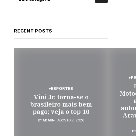
RECENT POSTS
♦P
♦ESPORTES
Motoc
Vini Jr. torna-se o
brasileiro mais bem
auto
pago; veja o top 10
Araú
BY
ADMIN
AGOSTO 7, 2026
B