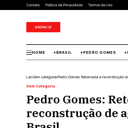
Contato
Política de Privacidade
Termos de Uso
ANÚNCIE
HOME
♦BRASIL
♦PEDRO GOMES
♦
Lar
Sem categoria
Pedro Gomes: Retomada a reconstrução de
Sem Categoria
Pedro Gomes: Re
reconstrução de a
Brasil