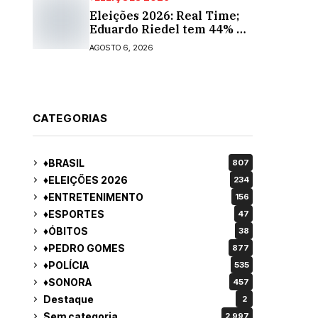
Eleições 2026: Real Time;
Eduardo Riedel tem 44% e
Fábio Trad, 25%, no 1º
AGOSTO 6, 2026
turno para o governo do
MS
CATEGORIAS
♦BRASIL
807
♦ELEIÇÕES 2026
234
♦ENTRETENIMENTO
156
♦ESPORTES
47
♦ÓBITOS
38
♦PEDRO GOMES
877
♦POLÍCIA
535
♦SONORA
457
Destaque
2
Sem categoria
2.997