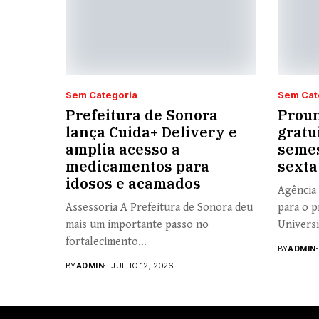
Sem Categoria
Sem Cat
Prefeitura de Sonora
Proun
lança Cuida+ Delivery e
gratu
amplia acesso a
semes
medicamentos para
sexta
idosos e acamados
Agência 
Assessoria A Prefeitura de Sonora deu
para o p
mais um importante passo no
Universi
fortalecimento...
BY
ADMIN
BY
ADMIN
JULHO 12, 2026