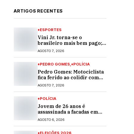
ARTIGOS RECENTES
♦ESPORTES
Vini Jr. torna-se o
brasileiro mais bem pago;
veja o top 10
AGOSTO 7, 2026
♦PEDRO GOMES
♦POLÍCIA
Pedro Gomes: Motociclista
fica ferido ao colidir com
automóvel na Av. Diva
AGOSTO 7, 2026
Araújo; ele não tinha CNH
♦POLÍCIA
Jovem de 26 anos é
assassinada a facadas em
Rio Verde de Mato Grosso;
AGOSTO 6, 2026
suspeito é procurado
♦ELEIÇÕES 2026