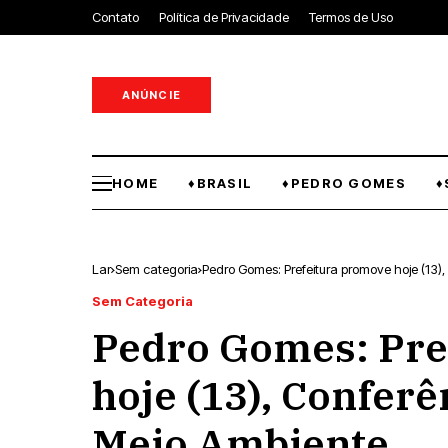
Contato
Política de Privacidade
Termos de Uso
ANÚNCIE
HOME
♦BRASIL
♦PEDRO GOMES
♦
Lar
Sem categoria
Pedro Gomes: Prefeitura promove hoje (13)
Sem Categoria
Pedro Gomes: Pre
hoje (13), Conferê
Meio Ambiente