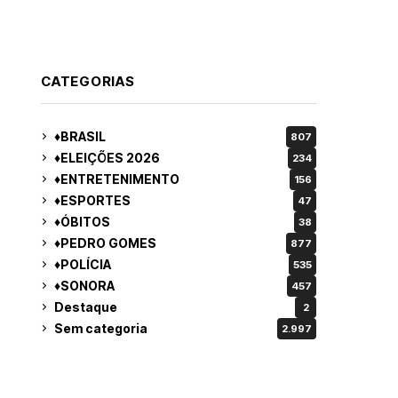
turno para o governo do
MS
CATEGORIAS
♦BRASIL
807
♦ELEIÇÕES 2026
234
♦ENTRETENIMENTO
156
♦ESPORTES
47
♦ÓBITOS
38
♦PEDRO GOMES
877
♦POLÍCIA
535
♦SONORA
457
Destaque
2
Sem categoria
2.997