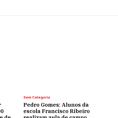
Sem Categoria
r
Pedro Gomes: Alunos da
00
escola Francisco Ribeiro
e de
realizam aula de campo