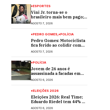
♦ESPORTES
Vini Jr. torna-se o
brasileiro mais bem pago;
veja o top 10
AGOSTO 7, 2026
♦PEDRO GOMES
♦POLÍCIA
Pedro Gomes: Motociclista
fica ferido ao colidir com
automóvel na Av. Diva
AGOSTO 7, 2026
Araújo; ele não tinha CNH
♦POLÍCIA
Jovem de 26 anos é
assassinada a facadas em
Rio Verde de Mato Grosso;
AGOSTO 6, 2026
suspeito é procurado
♦ELEIÇÕES 2026
Eleições 2026: Real Time;
Eduardo Riedel tem 44% e
Fábio Trad, 25%, no 1º
AGOSTO 6, 2026