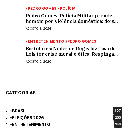
♦PEDRO GOMES
♦POLÍCIA
Pedro Gomes: Polícia Militar prende
homem por violência doméstica; dois
socos na cara dela
AGOSTO 3, 2026
♦ENTRETENIMENTO
♦PEDRO GOMES
Bastidores: Nudes de Regis faz Casa de
Leis ter crise moral e ética. Respinga
em todos os vereadores e decredibiliza
AGOSTO 3, 2026
vereança
CATEGORIAS
♦BRASIL
807
♦ELEIÇÕES 2026
233
♦ENTRETENIMENTO
156