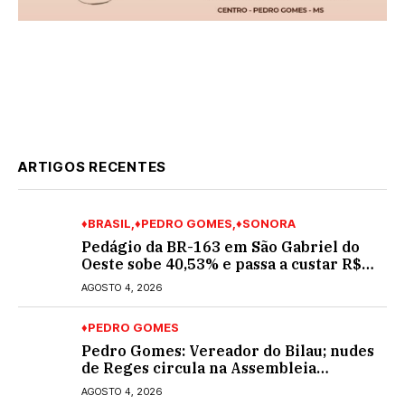
ARTIGOS RECENTES
♦BRASIL
♦PEDRO GOMES
♦SONORA
Pedágio da BR-163 em São Gabriel do
Oeste sobe 40,53% e passa a custar R$
10,70 a partir desta quarta-feira
AGOSTO 4, 2026
♦PEDRO GOMES
Pedro Gomes: Vereador do Bilau; nudes
de Reges circula na Assembleia
Legislativa de MS e também na
AGOSTO 4, 2026
governadoria