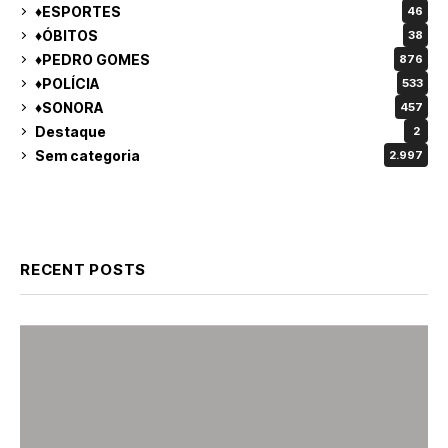
♦ESPORTES
46
♦ÓBITOS
38
♦PEDRO GOMES
876
♦POLÍCIA
533
♦SONORA
457
Destaque
2
Sem categoria
2.997
RECENT POSTS