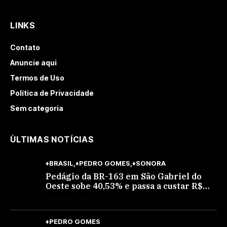
LINKS
Contato
Anuncie aqui
Termos de Uso
Política de Privacidade
Sem categoria
ÙLTIMAS NOTÍCIAS
♦BRASIL
♦PEDRO GOMES
♦SONORA
Pedágio da BR-163 em São Gabriel do
Oeste sobe 40,53% e passa a custar R$
10,70 a partir desta quarta-feira
AGOSTO 4, 2026
♦PEDRO GOMES