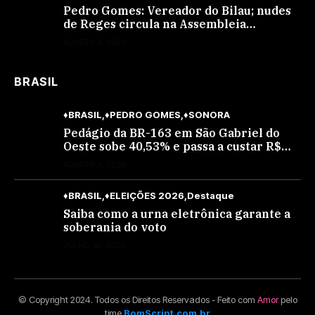
Pedro Gomes: Vereador do Bilau; nudes
de Reges circula na Assembleia
Legislativa de MS e também na
AGOSTO 4, 2026
governadoria
BRASIL
♦BRASIL
♦PEDRO GOMES
♦SONORA
Pedágio da BR-163 em São Gabriel do
Oeste sobe 40,53% e passa a custar R$
10,70 a partir desta quarta-feira
AGOSTO 4, 2026
♦BRASIL
♦ELEIÇÕES 2026
Destaque
Saiba como a urna eletrônica garante a
soberania do voto
JULHO 30, 2026
© Copyright 2024. Todos os Direitos Reservados - Feito com
Amor
pelo
time
BomScript.com.br