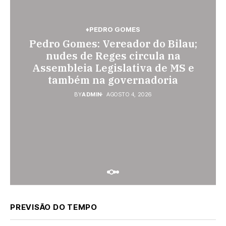
♦BRASIL
♦PEDRO GOMES
♦PEDRO GOMES
♦PEDRO GOMES
♦POLÍCIA
♦SONORA
Pedro Gomes: Vereador do Bilau;
Pedro Gomes: Polícia Militar
Pedágio da BR-163 em São
Gabriel do Oeste sobe 40,53% e
prende homem por violência
nudes de Reges circula na
Assembleia Legislativa de MS e
passa a custar R$ 10,70 a partir
doméstica; dois socos na cara
também na governadoria
desta quarta-feira
dela
BY
BY
BY
ADMIN
ADMIN
ADMIN
AGOSTO 4, 2026
AGOSTO 4, 2026
AGOSTO 3, 2026
PREVISÃO DO TEMPO