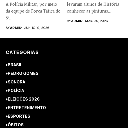
A Polícia Militar, por meio
levaram alunos de História
da equipe de Força Tática do
conhecer as pinturas
5º...
rupestres. Redação com...
BY
ADMIN
MAIO 30, 2026
BY
ADMIN
JUNHO 19, 2026
CATEGORIAS
♦BRASIL
♦PEDRO GOMES
♦SONORA
♦POLÍCIA
♦ELEIÇÕES 2026
♦ENTRETENIMENTO
♦ESPORTES
♦ÓBITOS