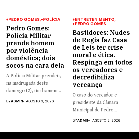
♦PEDRO GOMES
♦POLÍCIA
♦ENTRETENIMENTO
♦PEDRO GOMES
Pedro Gomes:
Bastidores: Nudes
Polícia Militar
de Regis faz Casa
prende homem
de Leis ter crise
por violência
moral e ética.
doméstica; dois
Respinga em todos
socos na cara dela
os vereadores e
A Polícia Militar prendeu,
decredibiliza
na madrugada deste
vereança
domingo (2), um homem
O caso do vereador e
de...
BY
ADMIN
AGOSTO 3, 2026
presidente da Câmara
Municipal de Pedro
Gomes,...
BY
ADMIN
AGOSTO 3, 2026