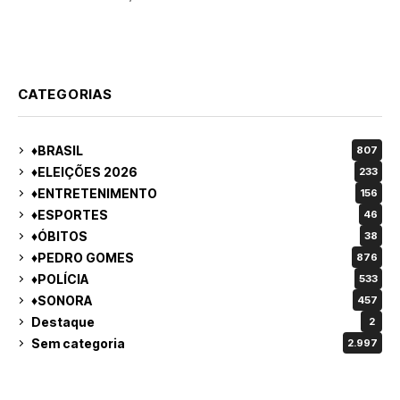
vereança
CATEGORIAS
♦BRASIL
807
♦ELEIÇÕES 2026
233
♦ENTRETENIMENTO
156
♦ESPORTES
46
♦ÓBITOS
38
♦PEDRO GOMES
876
♦POLÍCIA
533
♦SONORA
457
Destaque
2
Sem categoria
2.997