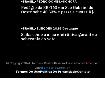
♦BRASIL
♦PEDRO GOMES
♦SONORA
Pedágio da BR-163 em São Gabriel do
Oeste sobe 40,53% e passa a custar R$
10,70 a partir desta quarta-feira
AGOSTO 4, 2026
♦BRASIL
♦ELEIÇÕES 2026
Destaque
Saiba como a urna eletrônica garante a
soberania do voto
JULHO 30, 2026
© Copyright 2024. Todos os Direitos Reservados - Feito com
Amor
pelo
time
BomScript.com.br
Termos De Uso
Política De Privacidade
Contato