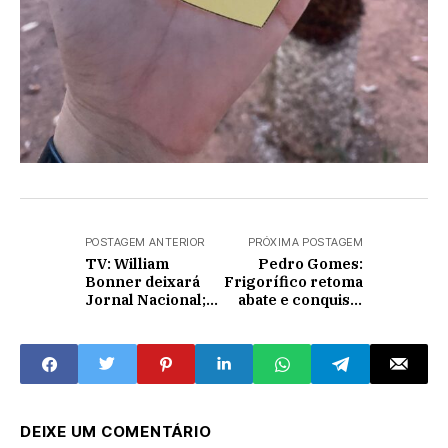
POSTAGEM ANTERIOR
PRÓXIMA POSTAGEM
TV: William
Pedro Gomes:
Bonner deixará
Frigorífico retoma
Jornal Nacional;
abate e conquista
César Tralli
Selo Nacional de
assumirá bancada
inspeção
DEIXE UM COMENTÁRIO