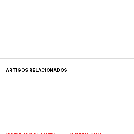
ARTIGOS RELACIONADOS
♦BRASIL
♦PEDRO GOMES
♦PEDRO GOMES