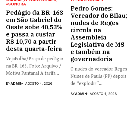
♦SONORA
Pedro Gomes:
Pedágio da BR-163
Vereador do Bilau;
em São Gabriel do
nudes de Reges
Oeste sobe 40,53%
circula na
e passa a custar
Assembleia
R$ 10,70 a partir
Legislativa de MS
desta quarta-feira
e também na
governadoria
VejaFolha/Praça de pedágio
na BR-163. Foto: Arquivo /
O nudes do vereador Reges
Motiva Pantanal A tarifa...
Nunes de Paula (PP) depois
de “explodir”...
BY
ADMIN
AGOSTO 4, 2026
BY
ADMIN
AGOSTO 4, 2026