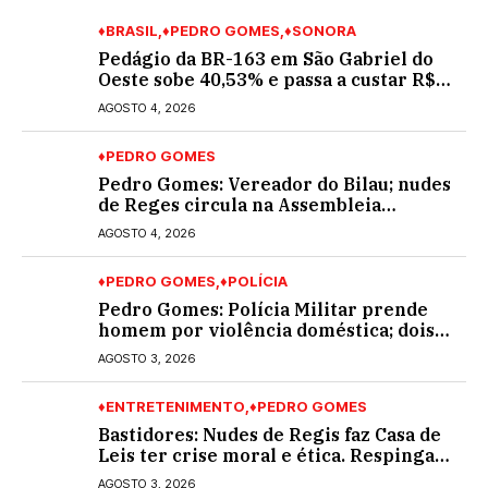
♦BRASIL
♦PEDRO GOMES
♦SONORA
Pedágio da BR-163 em São Gabriel do
Oeste sobe 40,53% e passa a custar R$
10,70 a partir desta quarta-feira
AGOSTO 4, 2026
♦PEDRO GOMES
Pedro Gomes: Vereador do Bilau; nudes
de Reges circula na Assembleia
Legislativa de MS e também na
AGOSTO 4, 2026
governadoria
♦PEDRO GOMES
♦POLÍCIA
Pedro Gomes: Polícia Militar prende
homem por violência doméstica; dois
socos na cara dela
AGOSTO 3, 2026
♦ENTRETENIMENTO
♦PEDRO GOMES
Bastidores: Nudes de Regis faz Casa de
Leis ter crise moral e ética. Respinga
em todos os vereadores e decredibiliza
AGOSTO 3, 2026