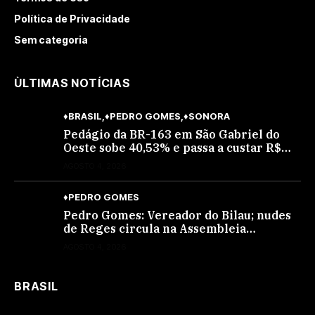
Política de Privacidade
Sem categoria
ÙLTIMAS NOTÍCIAS
♦BRASIL
♦PEDRO GOMES
♦SONORA
Pedágio da BR-163 em São Gabriel do
Oeste sobe 40,53% e passa a custar R$
10,70 a partir desta quarta-feira
AGOSTO 4, 2026
♦PEDRO GOMES
Pedro Gomes: Vereador do Bilau; nudes
de Reges circula na Assembleia
Legislativa de MS e também na
AGOSTO 4, 2026
governadoria
BRASIL