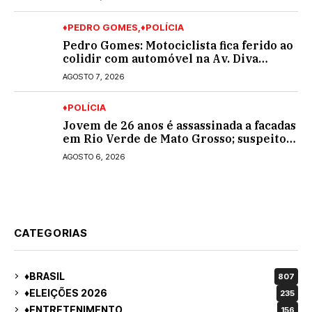
♦PEDRO GOMES
♦POLÍCIA
Pedro Gomes: Motociclista fica ferido ao
colidir com automóvel na Av. Diva
Araújo; ele não tinha CNH
AGOSTO 7, 2026
♦POLÍCIA
Jovem de 26 anos é assassinada a facadas
em Rio Verde de Mato Grosso; suspeito é
procurado
AGOSTO 6, 2026
CATEGORIAS
♦BRASIL
807
♦ELEIÇÕES 2026
235
♦ENTRETENIMENTO
156