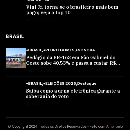
Vini Jr. torna-se o brasileiro mais bem
pago; veja o top 10
AGOSTO 7, 2026
BRASIL
♦BRASIL
♦PEDRO GOMES
♦SONORA
Pedágio da BR-163 em São Gabriel do
Oeste sobe 40,53% e passa a custar R$
10,70 a partir desta quarta-feira
AGOSTO 4, 2026
♦BRASIL
♦ELEIÇÕES 2026
Destaque
Saiba como a urna eletrônica garante a
soberania do voto
JULHO 30, 2026
© Copyright 2024. Todos os Direitos Reservados - Feito com
Amor
pelo