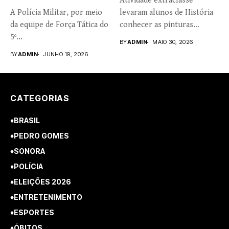
Atividade extraclasse
A Polícia Militar, por meio
levaram alunos de História
da equipe de Força Tática do
conhecer as pinturas
5º...
rupestres. Redação com...
BY
ADMIN
MAIO 30, 2026
BY
ADMIN
JUNHO 19, 2026
CATEGORIAS
♦BRASIL
♦PEDRO GOMES
♦SONORA
♦POLÍCIA
♦ELEIÇÕES 2026
♦ENTRETENIMENTO
♦ESPORTES
♦ÓBITOS