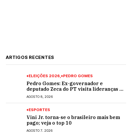
ARTIGOS RECENTES
♦ELEIÇÕES 2026
♦PEDRO GOMES
Pedro Gomes: Ex-governador e
deputado Zeca do PT visita lideranças do
partido na cidade; buscará a reeleição
AGOSTO 8, 2026
♦ESPORTES
Vini Jr. torna-se o brasileiro mais bem
pago; veja o top 10
AGOSTO 7, 2026