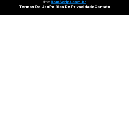
time
BomScript.com.br
Termos De Uso
Política De Privacidade
Contato