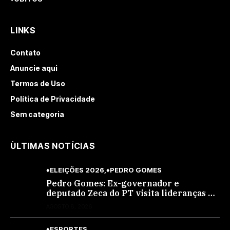
LINKS
Contato
Anuncie aqui
Termos de Uso
Política de Privacidade
Sem categoria
ÙLTIMAS NOTÍCIAS
♦ELEIÇÕES 2026
♦PEDRO GOMES
Pedro Gomes: Ex-governador e
deputado Zeca do PT visita lideranças do
partido na cidade; buscará a reeleição
AGOSTO 8, 2026
♦ESPORTES