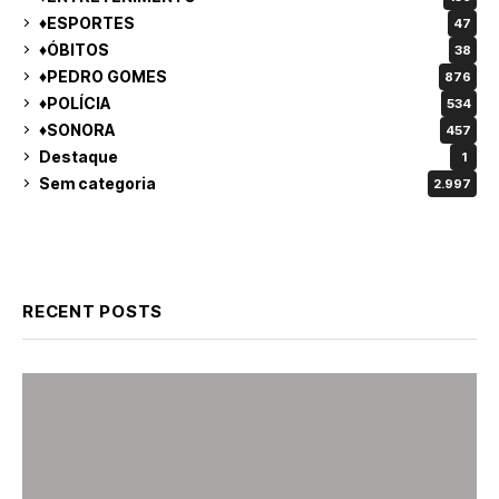
♦ESPORTES
47
♦ÓBITOS
38
♦PEDRO GOMES
876
♦POLÍCIA
534
♦SONORA
457
Destaque
1
Sem categoria
2.997
RECENT POSTS