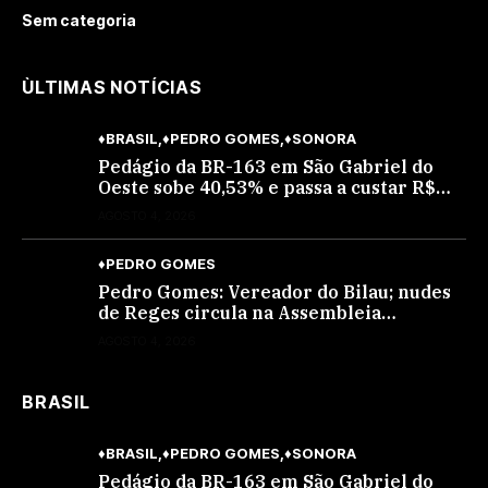
Sem categoria
ÙLTIMAS NOTÍCIAS
♦BRASIL
♦PEDRO GOMES
♦SONORA
Pedágio da BR-163 em São Gabriel do
Oeste sobe 40,53% e passa a custar R$
10,70 a partir desta quarta-feira
AGOSTO 4, 2026
♦PEDRO GOMES
Pedro Gomes: Vereador do Bilau; nudes
de Reges circula na Assembleia
Legislativa de MS e também na
AGOSTO 4, 2026
governadoria
BRASIL
♦BRASIL
♦PEDRO GOMES
♦SONORA
Pedágio da BR-163 em São Gabriel do