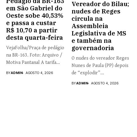
Pedágio da BR-163
Vereador do Bilau;
em São Gabriel do
nudes de Reges
Oeste sobe 40,53%
circula na
e passa a custar
Assembleia
R$ 10,70 a partir
Legislativa de MS
desta quarta-feira
e também na
governadoria
VejaFolha/Praça de pedágio
na BR-163. Foto: Arquivo /
O nudes do vereador Reges
Motiva Pantanal A tarifa...
Nunes de Paula (PP) depois
de “explodir”...
BY
ADMIN
AGOSTO 4, 2026
BY
ADMIN
AGOSTO 4, 2026