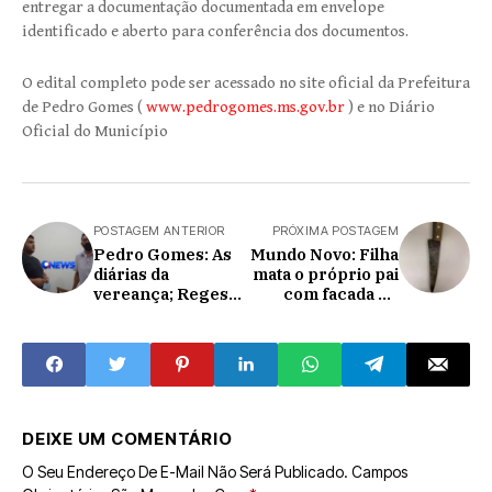
entregar a documentação documentada em envelope
identificado e aberto para conferência dos documentos.
O edital completo pode ser acessado no site oficial da Prefeitura
de Pedro Gomes (
www.pedrogomes.ms.gov.br
) e no Diário
Oficial do Município
POSTAGEM ANTERIOR
PRÓXIMA POSTAGEM
Pedro Gomes: As
Mundo Novo: Filha
diárias da
mata o próprio pai
vereança; Reges
com facada no
justifica gastos
peito após
com pedágios e até
discussão sobre
gasolina; fez
dívida
ataque indireto ao
PNEWS
DEIXE UM COMENTÁRIO
O Seu Endereço De E-Mail Não Será Publicado.
Campos