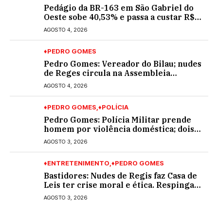
Pedágio da BR-163 em São Gabriel do
Oeste sobe 40,53% e passa a custar R$
10,70 a partir desta quarta-feira
AGOSTO 4, 2026
♦PEDRO GOMES
Pedro Gomes: Vereador do Bilau; nudes
de Reges circula na Assembleia
Legislativa de MS e também na
AGOSTO 4, 2026
governadoria
♦PEDRO GOMES
♦POLÍCIA
Pedro Gomes: Polícia Militar prende
homem por violência doméstica; dois
socos na cara dela
AGOSTO 3, 2026
♦ENTRETENIMENTO
♦PEDRO GOMES
Bastidores: Nudes de Regis faz Casa de
Leis ter crise moral e ética. Respinga
em todos os vereadores e decredibiliza
AGOSTO 3, 2026
vereança