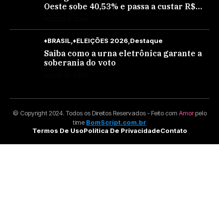
Oeste sobe 40,53% e passa a custar R$
10,70 a partir desta quarta-feira
AGOSTO 4, 2026
♦BRASIL
♦ELEIÇÕES 2026
Destaque
Saiba como a urna eletrônica garante a
soberania do voto
JULHO 30, 2026
© Copyright 2024. Todos os Direitos Reservados - Feito com
Amor
pelo
time
BomScript.com.br
Termos De Uso
Política De Privacidade
Contato