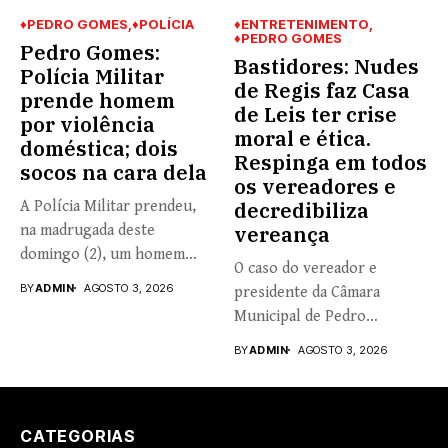
♦PEDRO GOMES
♦POLÍCIA
♦ENTRETENIMENTO
♦PEDRO GOMES
Pedro Gomes:
Bastidores: Nudes
Polícia Militar
de Regis faz Casa
prende homem
de Leis ter crise
por violência
moral e ética.
doméstica; dois
Respinga em todos
socos na cara dela
os vereadores e
A Polícia Militar prendeu,
decredibiliza
na madrugada deste
vereança
domingo (2), um homem
O caso do vereador e
de...
BY
ADMIN
AGOSTO 3, 2026
presidente da Câmara
Municipal de Pedro
Gomes,...
BY
ADMIN
AGOSTO 3, 2026
CATEGORIAS