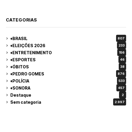
CATEGORIAS
♦BRASIL
807
♦ELEIÇÕES 2026
233
♦ENTRETENIMENTO
156
♦ESPORTES
46
♦ÓBITOS
38
♦PEDRO GOMES
876
♦POLÍCIA
533
♦SONORA
457
Destaque
2
Sem categoria
2.997