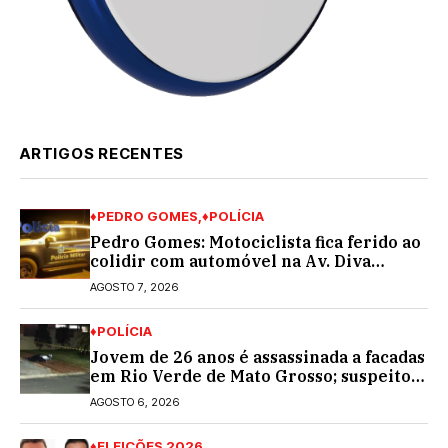
ARTIGOS RECENTES
♦PEDRO GOMES
♦POLÍCIA
Pedro Gomes: Motociclista fica ferido ao
colidir com automóvel na Av. Diva
Araújo; ele não tinha CNH
AGOSTO 7, 2026
♦POLÍCIA
Jovem de 26 anos é assassinada a facadas
em Rio Verde de Mato Grosso; suspeito é
procurado
AGOSTO 6, 2026
♦ELEIÇÕES 2026