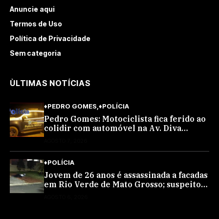
Anuncie aqui
Termos de Uso
Política de Privacidade
Sem categoria
ÙLTIMAS NOTÍCIAS
♦PEDRO GOMES
♦POLÍCIA
Pedro Gomes: Motociclista fica ferido ao
colidir com automóvel na Av. Diva
Araújo; ele não tinha CNH
AGOSTO 7, 2026
♦POLÍCIA
Jovem de 26 anos é assassinada a facadas
em Rio Verde de Mato Grosso; suspeito é
procurado
AGOSTO 6, 2026