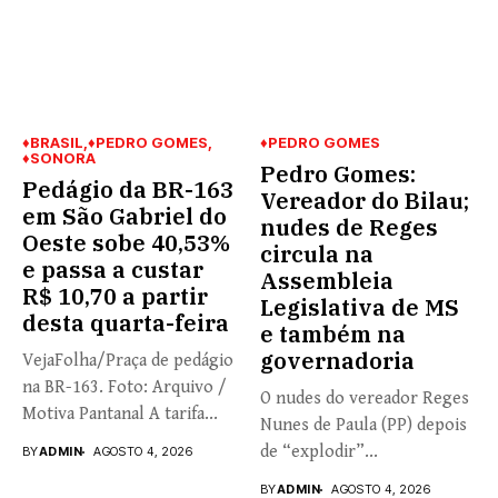
♦BRASIL
♦PEDRO GOMES
♦PEDRO GOMES
♦SONORA
Pedro Gomes:
Pedágio da BR-163
Vereador do Bilau;
em São Gabriel do
nudes de Reges
Oeste sobe 40,53%
circula na
e passa a custar
Assembleia
R$ 10,70 a partir
Legislativa de MS
desta quarta-feira
e também na
governadoria
VejaFolha/Praça de pedágio
na BR-163. Foto: Arquivo /
O nudes do vereador Reges
Motiva Pantanal A tarifa...
Nunes de Paula (PP) depois
de “explodir”...
BY
ADMIN
AGOSTO 4, 2026
BY
ADMIN
AGOSTO 4, 2026