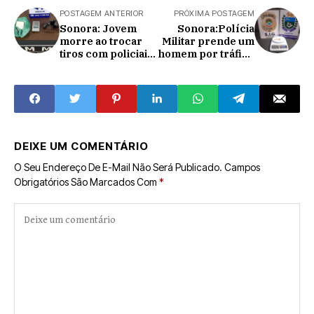
POSTAGEM ANTERIOR
PRÓXIMA POSTAGEM
Sonora: Jovem
Sonora:Polícia
morre ao trocar
Militar prende um
tiros com policiais
homem por tráfico
do Bope
de drogas e outro
por porte de
entorpecente
DEIXE UM COMENTÁRIO
O Seu Endereço De E-Mail Não Será Publicado.
Campos
Obrigatórios São Marcados Com
*