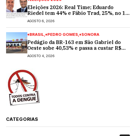
Eleições 2026: Real Time; Eduardo
Riedel tem 44% e Fábio Trad, 25%, no 1º
turno para o governo do MS
AGOSTO 6, 2026
♦BRASIL
♦PEDRO GOMES
♦SONORA
Pedágio da BR-163 em São Gabriel do
Oeste sobe 40,53% e passa a custar R$
10,70 a partir desta quarta-feira
AGOSTO 4, 2026
CATEGORIAS