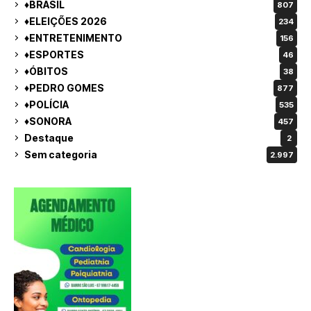
♦BRASIL
807
♦ELEIÇÕES 2026
234
♦ENTRETENIMENTO
156
♦ESPORTES
46
♦ÓBITOS
38
♦PEDRO GOMES
877
♦POLÍCIA
535
♦SONORA
457
Destaque
2
Sem categoria
2.997