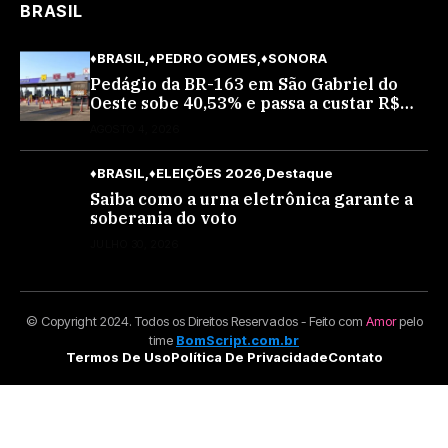
BRASIL
♦BRASIL
♦PEDRO GOMES
♦SONORA
Pedágio da BR-163 em São Gabriel do
Oeste sobe 40,53% e passa a custar R$
10,70 a partir desta quarta-feira
AGOSTO 4, 2026
♦BRASIL
♦ELEIÇÕES 2026
Destaque
Saiba como a urna eletrônica garante a
soberania do voto
JULHO 30, 2026
© Copyright 2024. Todos os Direitos Reservados - Feito com
Amor
pelo
time
BomScript.com.br
Termos De Uso
Política De Privacidade
Contato