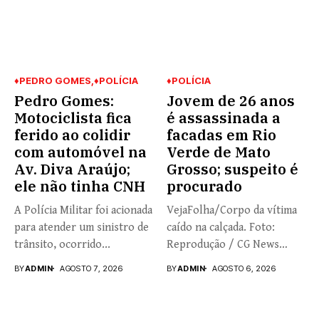
♦PEDRO GOMES
♦POLÍCIA
♦POLÍCIA
Pedro Gomes:
Jovem de 26 anos
Motociclista fica
é assassinada a
ferido ao colidir
facadas em Rio
com automóvel na
Verde de Mato
Av. Diva Araújo;
Grosso; suspeito é
ele não tinha CNH
procurado
A Polícia Militar foi acionada
VejaFolha/Corpo da vítima
para atender um sinistro de
caído na calçada. Foto:
trânsito, ocorrido...
Reprodução / CG News
Nathália...
BY
ADMIN
AGOSTO 7, 2026
BY
ADMIN
AGOSTO 6, 2026