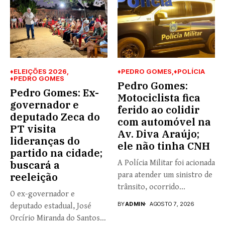
♦ELEIÇÕES 2026
♦PEDRO GOMES
♦POLÍCIA
♦PEDRO GOMES
Pedro Gomes:
Pedro Gomes: Ex-
Motociclista fica
governador e
ferido ao colidir
deputado Zeca do
com automóvel na
PT visita
Av. Diva Araújo;
lideranças do
ele não tinha CNH
partido na cidade;
buscará a
A Polícia Militar foi acionada
reeleição
para atender um sinistro de
trânsito, ocorrido...
O ex-governador e
BY
ADMIN
AGOSTO 7, 2026
deputado estadual, José
Orcírio Miranda do Santos,