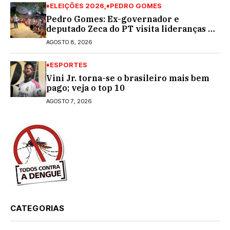
♦ELEIÇÕES 2026
♦PEDRO GOMES
Pedro Gomes: Ex-governador e
deputado Zeca do PT visita lideranças do
partido na cidade; buscará a reeleição
AGOSTO 8, 2026
♦ESPORTES
Vini Jr. torna-se o brasileiro mais bem
pago; veja o top 10
AGOSTO 7, 2026
CATEGORIAS