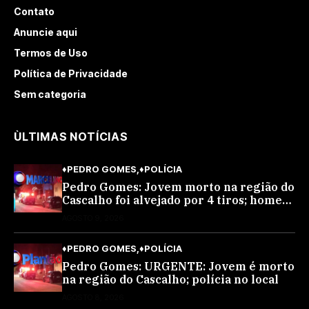
Contato
Anuncie aqui
Termos de Uso
Política de Privacidade
Sem categoria
ÙLTIMAS NOTÍCIAS
♦PEDRO GOMES
♦POLÍCIA
Pedro Gomes: Jovem morto na região do
Cascalho foi alvejado por 4 tiros; homem
encapuzado
AGOSTO 9, 2026
♦PEDRO GOMES
♦POLÍCIA
Pedro Gomes: URGENTE: Jovem é morto
na região do Cascalho; polícia no local
AGOSTO 8, 2026