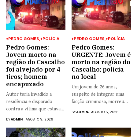
♦PEDRO GOMES
♦POLÍCIA
♦PEDRO GOMES
♦POLÍCIA
Pedro Gomes:
Pedro Gomes:
Jovem morto na
URGENTE: Jovem é
região do Cascalho
morto na região do
foi alvejado por 4
Cascalho; polícia
tiros; homem
no local
encapuzado
Um jovem de 26 anos,
Autor teria invadido a
suspeito de integrar uma
residência e disparado
facção criminosa, morreu...
contra a vítima que estava...
BY
ADMIN
AGOSTO 8, 2026
BY
ADMIN
AGOSTO 9, 2026