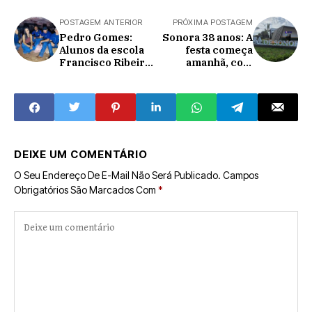
POSTAGEM ANTERIOR
PRÓXIMA POSTAGEM
Pedro Gomes:
Sonora 38 anos: A
Alunos da escola
festa começa
Francisco Ribeiro
amanhã, com
realizam aula de
recepção de
campo na fazenda
autoridades,
Buritizal.
entrega de obras e
desfile cívico; à
noite tem o
Celebra Sonora
DEIXE UM COMENTÁRIO
O Seu Endereço De E-Mail Não Será Publicado.
Campos
Obrigatórios São Marcados Com
*