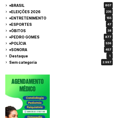
♦BRASIL
807
♦ELEIÇÕES 2026
235
♦ENTRETENIMENTO
155
♦ESPORTES
47
♦ÓBITOS
38
♦PEDRO GOMES
877
♦POLÍCIA
536
♦SONORA
457
Destaque
1
Sem categoria
2.997