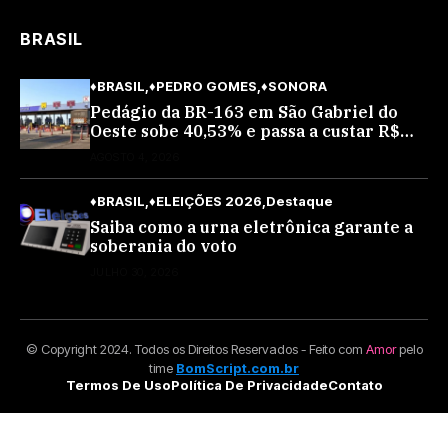
BRASIL
♦BRASIL
♦PEDRO GOMES
♦SONORA
Pedágio da BR-163 em São Gabriel do
Oeste sobe 40,53% e passa a custar R$
10,70 a partir desta quarta-feira
AGOSTO 4, 2026
♦BRASIL
♦ELEIÇÕES 2026
Destaque
Saiba como a urna eletrônica garante a
soberania do voto
JULHO 30, 2026
© Copyright 2024. Todos os Direitos Reservados - Feito com
Amor
pelo
time
BomScript.com.br
Termos De Uso
Política De Privacidade
Contato