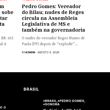
em
Pedro Gomes: Vereador
e sobe
do Bilau; nudes de Reges
tar
circula na Assembleia
ta
Legislativa de MS e
também na governadoria
a BR-163.
O nudes do vereador Reges Nunes de
al A
Paula (PP) depois de “explodir”...
BY
ADMIN
AGOSTO 4, 2026
BRASIL
♦BRASIL
♦PEDRO GOMES
♦SONORA
se o