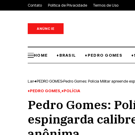
Contato
Política de Privacidade
Termos de Uso
ANÚNCIE
HOME
♦BRASIL
♦PEDRO GOMES
♦
Lar
♦PEDRO GOMES
Pedro Gomes: Polícia Militar apreende e
♦PEDRO GOMES
♦POLÍCIA
Pedro Gomes: Polí
espingarda calibr
anônima