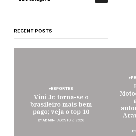
RECENT POSTS
♦P
♦ESPORTES
Motoc
Vini Jr. torna-se o
brasileiro mais bem
auto
pago; veja o top 10
Araú
BY
ADMIN
AGOSTO 7, 2026
B