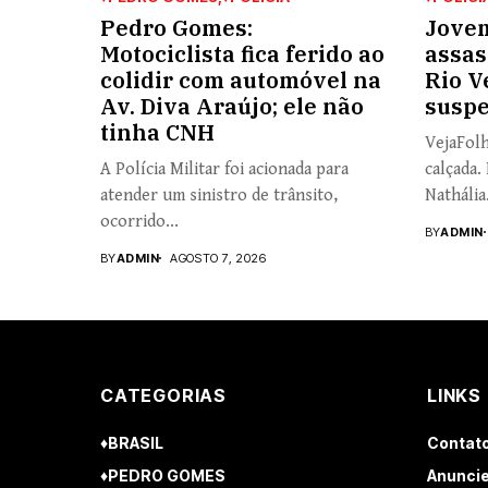
Pedro Gomes:
Jovem
Motociclista fica ferido ao
assas
colidir com automóvel na
Rio V
Av. Diva Araújo; ele não
suspe
tinha CNH
VejaFolh
A Polícia Militar foi acionada para
calçada.
atender um sinistro de trânsito,
Nathália.
ocorrido...
BY
ADMIN
BY
ADMIN
AGOSTO 7, 2026
CATEGORIAS
LINKS
♦BRASIL
Contat
♦PEDRO GOMES
Anuncie