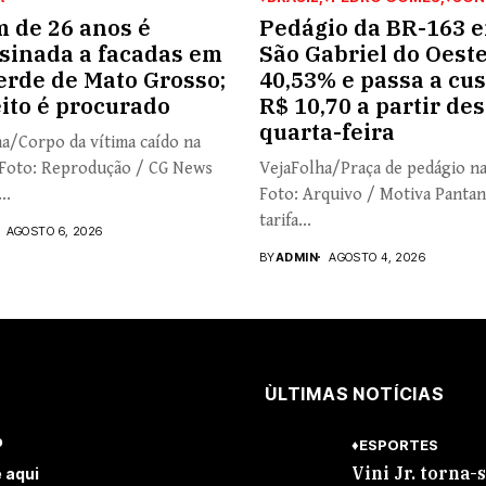
 de 26 anos é
Pedágio da BR-163 
sinada a facadas em
São Gabriel do Oest
erde de Mato Grosso;
40,53% e passa a cus
ito é procurado
R$ 10,70 a partir des
quarta-feira
a/Corpo da vítima caído na
 Foto: Reprodução / CG News
VejaFolha/Praça de pedágio n
..
Foto: Arquivo / Motiva Pantan
tarifa...
AGOSTO 6, 2026
BY
ADMIN
AGOSTO 4, 2026
ÙLTIMAS NOTÍCIAS
o
♦ESPORTES
Vini Jr. torna-
 aqui