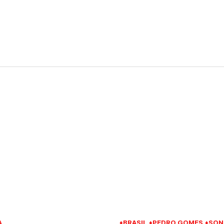
A
♦BRASIL
♦PEDRO GOMES
♦SON