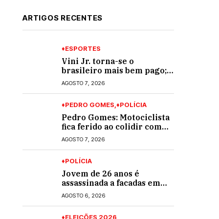
ARTIGOS RECENTES
♦ESPORTES
Vini Jr. torna-se o
brasileiro mais bem pago;
veja o top 10
AGOSTO 7, 2026
♦PEDRO GOMES
♦POLÍCIA
Pedro Gomes: Motociclista
fica ferido ao colidir com
automóvel na Av. Diva
AGOSTO 7, 2026
Araújo; ele não tinha CNH
♦POLÍCIA
Jovem de 26 anos é
assassinada a facadas em
Rio Verde de Mato Grosso;
AGOSTO 6, 2026
suspeito é procurado
♦ELEIÇÕES 2026