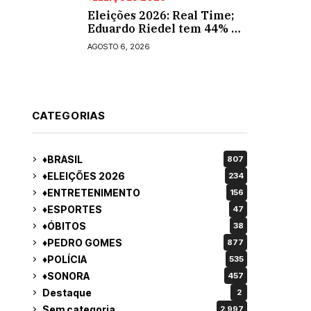
Eleições 2026: Real Time;
Eduardo Riedel tem 44% e
Fábio Trad, 25%, no 1º
AGOSTO 6, 2026
turno para o governo do
MS
CATEGORIAS
♦BRASIL
807
♦ELEIÇÕES 2026
234
♦ENTRETENIMENTO
156
♦ESPORTES
47
♦ÓBITOS
38
♦PEDRO GOMES
877
♦POLÍCIA
535
♦SONORA
457
Destaque
2
Sem categoria
2.997