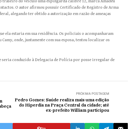
co traseiro do veículo uma espingarda calibre 12, marca Amadeu
intactos. O autor afirmou possuir Certificado de Registro de Arma
deral, alegando ter obtido a autorização em razão de ameaças
que ela estaria em sua residência. Os policiais o acompanharam
u Camy, onde, juntamente com sua esposa, tentou localizar os
 seria conduzido à Delegacia de Polícia por posse irregular de
PRÓXIMA POSTAGEM
Pedro Gomes: Saúde realiza mais uma edição
m
do Hiperdia na Praça Central da cidade; até
cabeça
ex-prefeito William participou
Pin