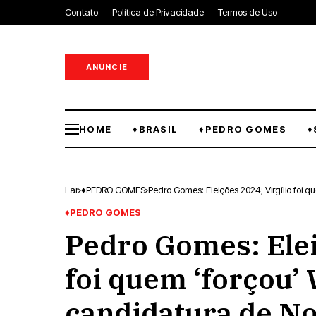
Contato
Política de Privacidade
Termos de Uso
ANÚNCIE
HOME
♦BRASIL
♦PEDRO GOMES
♦
Lar
♦PEDRO GOMES
Pedro Gomes: Eleições 2024; Virgílio foi 
♦PEDRO GOMES
Pedro Gomes: Elei
foi quem ‘forçou’ 
candidatura de No