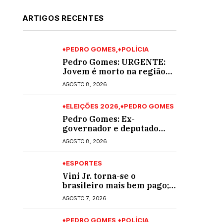
ARTIGOS RECENTES
♦PEDRO GOMES
♦POLÍCIA
Pedro Gomes: URGENTE:
Jovem é morto na região
do Cascalho; polícia no
AGOSTO 8, 2026
local
♦ELEIÇÕES 2026
♦PEDRO GOMES
Pedro Gomes: Ex-
governador e deputado
Zeca do PT visita lideranças
AGOSTO 8, 2026
do partido na cidade;
buscará a reeleição
♦ESPORTES
Vini Jr. torna-se o
brasileiro mais bem pago;
veja o top 10
AGOSTO 7, 2026
♦PEDRO GOMES
♦POLÍCIA