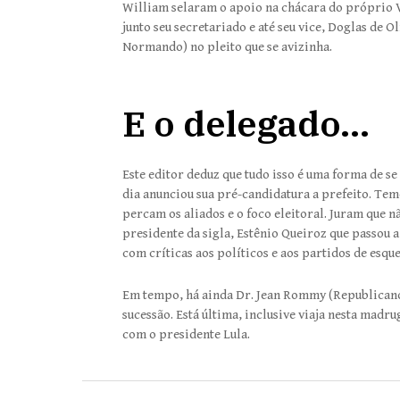
William selaram o apoio na chácara do próprio Vi
junto seu secretariado e até seu vice, Doglas de O
Normando) no pleito que se avizinha.
E o delegado…
Este editor deduz que tudo isso é uma forma de 
dia anunciou sua pré-candidatura a prefeito. T
percam os aliados e o foco eleitoral. Juram que 
presidente da sigla, Estênio Queiroz que passou a
com críticas aos políticos e aos partidos de esq
Em tempo, há ainda Dr. Jean Rommy (Republicano
sucessão. Está última, inclusive viaja nesta mad
com o presidente Lula.