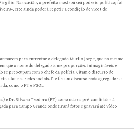
rgílio. Na ocasião, o prefeito mostrou seu poderio político; foi
liveira-, este ainda poderá repetir a condição de vice ( de
se armarem para enfrentar o delegado Murilo Jorge, que no mesmo
emem que o nome do delegado tome proporções inimagináveis e
não se preocupam com o chefe da polícia. Citam o discurso do
 circular nas redes sociais. Ele fez um discurso nada agregador e
uerda, como o PT e PSOL.
s) e Dr. Silvana Teodoro (PT) como outros pré-candidatos à
rugada para Campo Grande onde tirará fotos e gravará até vídeo