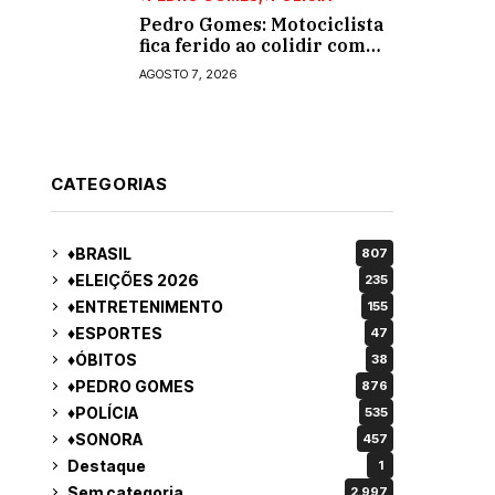
Pedro Gomes: Motociclista
fica ferido ao colidir com
automóvel na Av. Diva
AGOSTO 7, 2026
Araújo; ele não tinha CNH
CATEGORIAS
♦BRASIL
807
♦ELEIÇÕES 2026
235
♦ENTRETENIMENTO
155
♦ESPORTES
47
♦ÓBITOS
38
♦PEDRO GOMES
876
♦POLÍCIA
535
♦SONORA
457
Destaque
1
Sem categoria
2.997