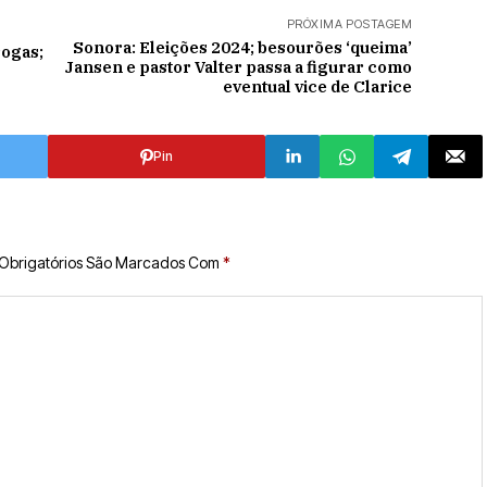
PRÓXIMA POSTAGEM
Sonora: Eleições 2024; besourões ‘queima’
rogas;
Jansen e pastor Valter passa a figurar como
eventual vice de Clarice
Pin
Obrigatórios São Marcados Com
*
♦PEDRO GOMES
♦POLÍCIA
Pedro Gomes:
Motociclista fica ferid
ao colidir com
automóvel na Av. Div
Araújo; ele não tinha
CNH
BY
ADMIN
AGOSTO 7, 2026