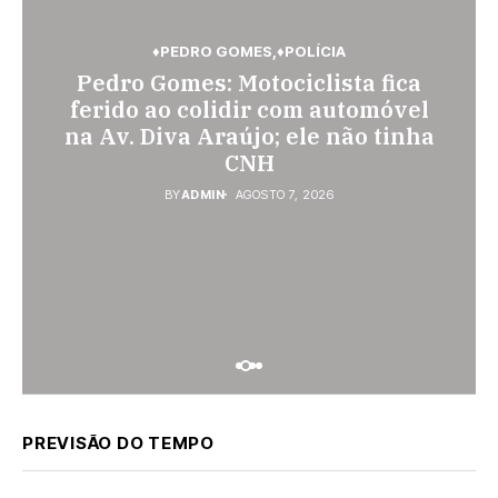
♦PEDRO GOMES
♦POLÍCIA
♦POLÍCIA
Pedro Gomes: Motociclista fica
♦ESPORTES
Jovem de 26 anos é assassinada a
Vini Jr. torna-se o brasileiro mais
ferido ao colidir com automóvel
facadas em Rio Verde de Mato
na Av. Diva Araújo; ele não tinha
bem pago; veja o top 10
Grosso; suspeito é procurado
CNH
BY
ADMIN
AGOSTO 7, 2026
BY
ADMIN
AGOSTO 6, 2026
BY
ADMIN
AGOSTO 7, 2026
PREVISÃO DO TEMPO