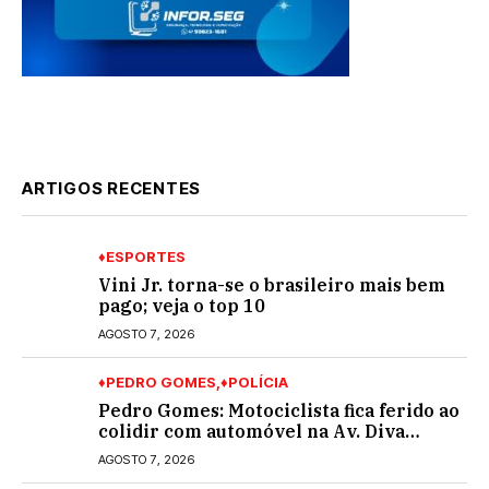
ARTIGOS RECENTES
♦ESPORTES
Vini Jr. torna-se o brasileiro mais bem
pago; veja o top 10
AGOSTO 7, 2026
♦PEDRO GOMES
♦POLÍCIA
Pedro Gomes: Motociclista fica ferido ao
colidir com automóvel na Av. Diva
Araújo; ele não tinha CNH
AGOSTO 7, 2026