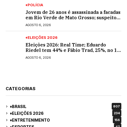
♦POLÍCIA
Jovem de 26 anos é assassinada a facadas
em Rio Verde de Mato Grosso; suspeito é
procurado
AGOSTO 6, 2026
♦ELEIÇÕES 2026
Eleições 2026: Real Time; Eduardo
Riedel tem 44% e Fábio Trad, 25%, no 1º
turno para o governo do MS
AGOSTO 6, 2026
CATEGORIAS
♦BRASIL
807
♦ELEIÇÕES 2026
234
♦ENTRETENIMENTO
156
♦ESPORTES
47