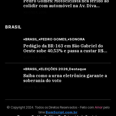
Pedro Gomes: Motociclista fica ferido ao
colidir com automóvel na Av. Diva
Araújo; ele não tinha CNH
AGOSTO 7, 2026
BRASIL
♦BRASIL
♦PEDRO GOMES
♦SONORA
Pedágio da BR-163 em São Gabriel do
Oeste sobe 40,53% e passa a custar R$
10,70 a partir desta quarta-feira
AGOSTO 4, 2026
♦BRASIL
♦ELEIÇÕES 2026
Destaque
Saiba como a urna eletrônica garante a
soberania do voto
JULHO 30, 2026
© Copyright 2024. Todos os Direitos Reservados - Feito com
Amor
pelo
time
BomScript.com.br