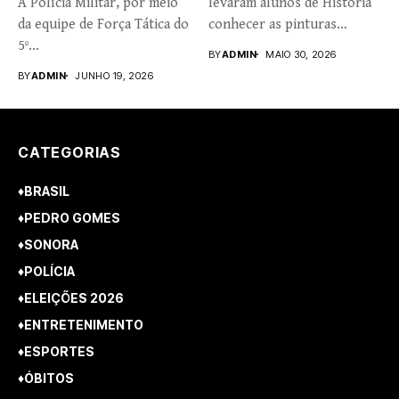
A Polícia Militar, por meio
levaram alunos de História
da equipe de Força Tática do
conhecer as pinturas
5º...
rupestres. Redação com...
BY
ADMIN
MAIO 30, 2026
BY
ADMIN
JUNHO 19, 2026
CATEGORIAS
♦BRASIL
♦PEDRO GOMES
♦SONORA
♦POLÍCIA
♦ELEIÇÕES 2026
♦ENTRETENIMENTO
♦ESPORTES
♦ÓBITOS