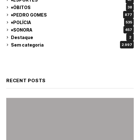
♦ÓBITOS
38
♦PEDRO GOMES
877
♦POLÍCIA
535
♦SONORA
457
Destaque
2
Sem categoria
2.997
RECENT POSTS