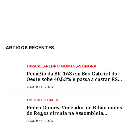
ARTIGOS RECENTES
♦BRASIL
♦PEDRO GOMES
♦SONORA
Pedágio da BR-163 em São Gabriel do
Oeste sobe 40,53% e passa a custar R$
10,70 a partir desta quarta-feira
AGOSTO 4, 2026
♦PEDRO GOMES
Pedro Gomes: Vereador do Bilau; nudes
de Reges circula na Assembleia
Legislativa de MS e também na
AGOSTO 4, 2026
governadoria