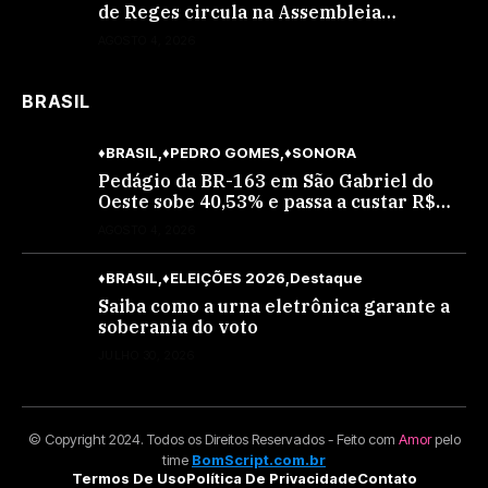
de Reges circula na Assembleia
Legislativa de MS e também na
AGOSTO 4, 2026
governadoria
BRASIL
♦BRASIL
♦PEDRO GOMES
♦SONORA
Pedágio da BR-163 em São Gabriel do
Oeste sobe 40,53% e passa a custar R$
10,70 a partir desta quarta-feira
AGOSTO 4, 2026
♦BRASIL
♦ELEIÇÕES 2026
Destaque
Saiba como a urna eletrônica garante a
soberania do voto
JULHO 30, 2026
© Copyright 2024. Todos os Direitos Reservados - Feito com
Amor
pelo
time
BomScript.com.br
Termos De Uso
Política De Privacidade
Contato