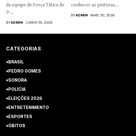
da equipe de Força Tática do
conhecer as pinturas
5º...
rupestres. Redação com...
BY
ADMIN
MAIO 30, 2026
BY
ADMIN
JUNHO 19, 2026
CATEGORIAS
♦BRASIL
♦PEDRO GOMES
♦SONORA
♦POLÍCIA
♦ELEIÇÕES 2026
♦ENTRETENIMENTO
♦ESPORTES
♦ÓBITOS