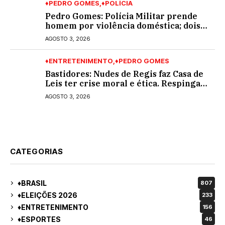
♦PEDRO GOMES
♦POLÍCIA
Pedro Gomes: Polícia Militar prende
homem por violência doméstica; dois
socos na cara dela
AGOSTO 3, 2026
♦ENTRETENIMENTO
♦PEDRO GOMES
Bastidores: Nudes de Regis faz Casa de
Leis ter crise moral e ética. Respinga
em todos os vereadores e decredibiliza
AGOSTO 3, 2026
vereança
CATEGORIAS
♦BRASIL
807
♦ELEIÇÕES 2026
233
♦ENTRETENIMENTO
156
♦ESPORTES
46