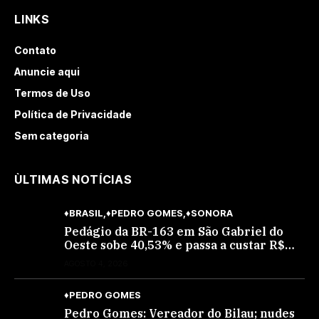
LINKS
Contato
Anuncie aqui
Termos de Uso
Política de Privacidade
Sem categoria
ÙLTIMAS NOTÍCIAS
♦BRASIL
♦PEDRO GOMES
♦SONORA
Pedágio da BR-163 em São Gabriel do
Oeste sobe 40,53% e passa a custar R$
10,70 a partir desta quarta-feira
AGOSTO 4, 2026
♦PEDRO GOMES
Pedro Gomes: Vereador do Bilau; nudes