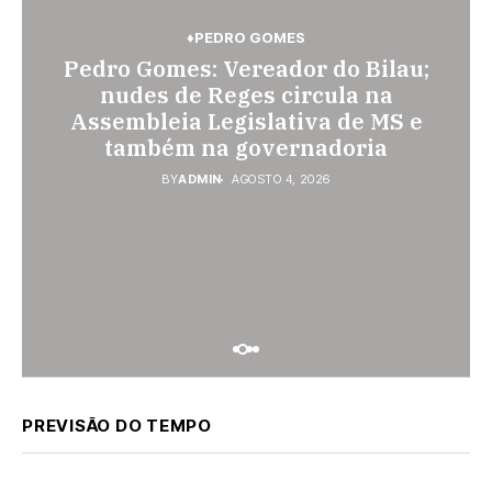
♦BRASIL
♦PEDRO GOMES
♦PEDRO GOMES
♦PEDRO GOMES
♦POLÍCIA
♦SONORA
Pedro Gomes: Vereador do Bilau;
Pedro Gomes: Polícia Militar
Pedágio da BR-163 em São
Gabriel do Oeste sobe 40,53% e
prende homem por violência
nudes de Reges circula na
Assembleia Legislativa de MS e
passa a custar R$ 10,70 a partir
doméstica; dois socos na cara
também na governadoria
desta quarta-feira
dela
BY
BY
BY
ADMIN
ADMIN
ADMIN
AGOSTO 4, 2026
AGOSTO 4, 2026
AGOSTO 3, 2026
PREVISÃO DO TEMPO