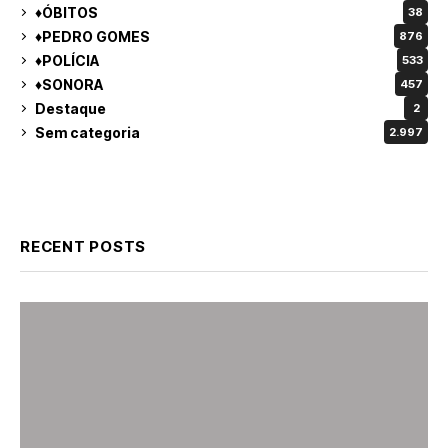
♦ÓBITOS
38
♦PEDRO GOMES
876
♦POLÍCIA
533
♦SONORA
457
Destaque
2
Sem categoria
2.997
RECENT POSTS