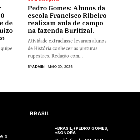
r
Pedro Gomes: Alunos da
00
escola Francisco Ribeiro
e de
realizam aula de campo
uízo
na fazenda Buritizal.
co
Atividade extraclasse levaram alunos
equipe
de História conhecer as pinturas
rupestres. Redação com...
BY
ADMIN
MAIO 30, 2026
BRASIL
♦BRASIL
♦PEDRO GOMES
♦SONORA
se o