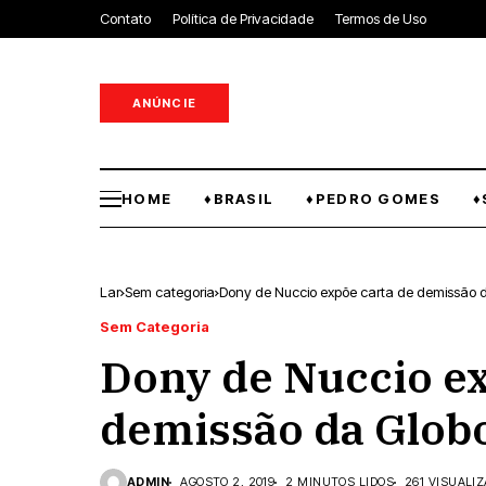
Contato
Política de Privacidade
Termos de Uso
ANÚNCIE
HOME
♦BRASIL
♦PEDRO GOMES
♦
Lar
Sem categoria
Dony de Nuccio expõe carta de demissão 
Sem Categoria
Dony de Nuccio ex
demissão da Glob
ADMIN
AGOSTO 2, 2019
2 MINUTOS LIDOS
261 VISUALI