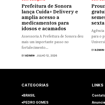
Prefeitura de Sonora
Proun
lança Cuida+ Delivery e
gratu
amplia acesso a
semes
medicamentos para
sexta
idosos e acamados
Agência 
Assessoria A Prefeitura de Sonora deu
para o p
mais um importante passo no
Universi
fortalecimento...
BY
ADMIN
BY
ADMIN
JULHO 12, 2026
CATEGORIAS
LINKS
♦BRASIL
Contat
♦PEDRO GOMES
Anuncie