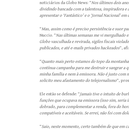
noticiários da Globo News: “
Nos últimos dois anos
dividindo bancada com a talentosa, inspiradora e
apresentar o ‘Fantástico’ e o ‘Jornal Nacional’ em 
“
Mas, assim como é preciso persistência e suor par
Nuccio. “
Nas últimas semanas me vi mergulhado em
Globo vasculhada e revirada, sigilos fiscais viola
publicados, e até e-mails privados hackeados
“, af
“
Quanto mais perto estamos do topo da montanha, m
contínua campanha para me destruir e sangrar a 
minha família e nem à emissora. Não é justo com
solicito meu afastamento do telejornalismo
“, pro
Ele então se defende: “
Jamais tive o intuito de bu
funções que ocupava na emissora (isso sim, seria 
dobrado, para complementar a renda, fora do horá
compatíveis e aceitáveis. Se errei, não foi com d
“
Saio, neste momento, certo também de que em ca