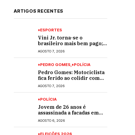
ARTIGOS RECENTES
♦ESPORTES
Vini Jr. torna-se o
brasileiro mais bem pago;
veja o top 10
AGOSTO 7, 2026
♦PEDRO GOMES
♦POLÍCIA
Pedro Gomes: Motociclista
fica ferido ao colidir com
automóvel na Av. Diva
AGOSTO 7, 2026
Araújo; ele não tinha CNH
♦POLÍCIA
Jovem de 26 anos é
assassinada a facadas em
Rio Verde de Mato Grosso;
AGOSTO 6, 2026
suspeito é procurado
♦ELEIÇÕES 2026