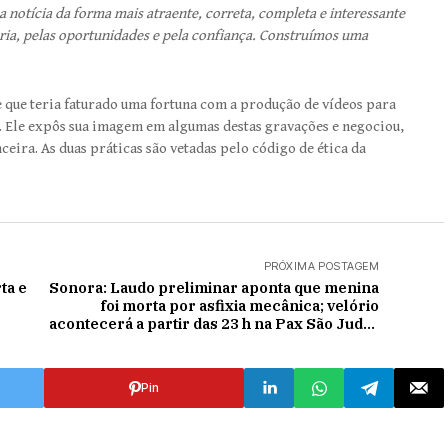
a notícia da forma mais atraente, correta, completa e interessante
ria, pelas oportunidades e pela confiança. Construímos uma
e que teria faturado uma fortuna com a produção de vídeos para
. Ele expôs sua imagem em algumas destas gravações e negociou,
nceira. As duas práticas são vetadas pelo código de ética da
PRÓXIMA POSTAGEM
ta e
Sonora: Laudo preliminar aponta que menina
foi morta por asfixia mecânica; velório
acontecerá a partir das 23 h na Pax São Judas
Tadeu
Pin