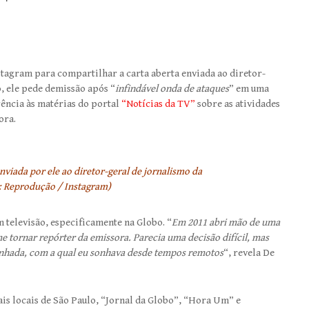
stagram para compartilhar a carta aberta enviada ao diretor-
o, ele pede demissão após “
infindável onda de ataques
” em uma
rência às matérias do portal
“Notícias da TV”
sobre as atividades
ora.
viada por ele ao diretor-geral de jornalismo da
: Reprodução / Instagram)
m televisão, especificamente na Globo. “
Em 2011 abri mão de uma
 tornar repórter da emissora. Parecia uma decisão difícil, mas
nhada, com a qual eu sonhava desde tempos remotos
“, revela De
nais locais de São Paulo, “Jornal da Globo”, “Hora Um” e