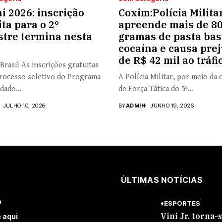
i 2026: inscrição
Coxim:Polícia Milita
ita para o 2º
apreende mais de 8
tre termina nesta
gramas de pasta bas
cocaína e causa prej
de R$ 42 mil ao tráfi
Brasil As inscrições gratuitas
rocesso seletivo do Programa
A Polícia Militar, por meio da 
dade...
de Força Tática do 5º...
JULHO 10, 2026
BY
ADMIN
JUNHO 19, 2026
ÙLTIMAS NOTÍCIAS
o
♦ESPORTES
Vini Jr. torna-
 aqui