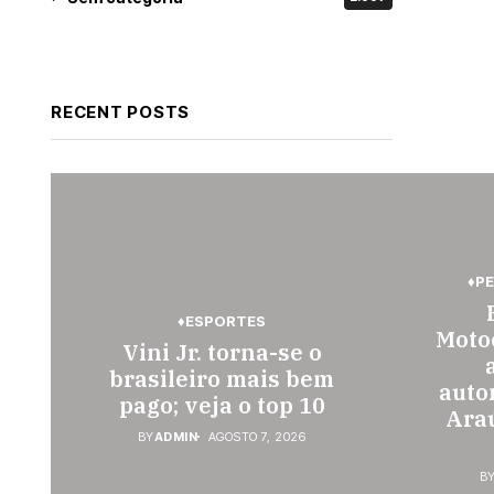
RECENT POSTS
♦P
♦ESPORTES
Motoc
Vini Jr. torna-se o
brasileiro mais bem
auto
pago; veja o top 10
Araú
BY
ADMIN
AGOSTO 7, 2026
B