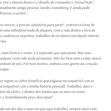
, tive a imensa honra e o desafio de comandar o ‘Jornal Hoje’,
 atualmente amiga pessoal, Sandra Annenberg. E ainda pude
diversas ocasiões
“.
a crescer, é preciso sabedoria para parar
“, sentencia Dony de
 uma infindável onda de ataques, com a vida dentro e fora da
dos, endereços expostos, trabalhos de exclusiva veiculação interna
irma.
ais forte é o vento. E é esperado que seja assim. Mas essa
qualquer custo não pode prosperar. Não faz bem nem a mim, nem à
 nenhum de nós. Por esse motivo, embora com aperto no coração,
ssegue.
rlar regras ou obter benefício que julgasse incompatível com as
incompatível com a minha história pessoal). Trabalhei, duro e
rio da Globo, e dentro dos limites que ao meu ver eram
olo, e humildemente peço desculpas
“.
da um dos dias e anos em que aqui trabalhei, sempre atuei com