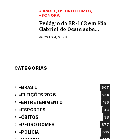
turno para o governo do
MS
♦BRASIL
♦PEDRO GOMES
♦SONORA
Pedágio da BR-163 em São
Gabriel do Oeste sobe
40,53% e passa a custar R$
AGOSTO 4, 2026
10,70 a partir desta quarta-
feira
CATEGORIAS
♦BRASIL
807
♦ELEIÇÕES 2026
234
♦ENTRETENIMENTO
156
♦ESPORTES
46
♦ÓBITOS
38
♦PEDRO GOMES
877
♦POLÍCIA
535