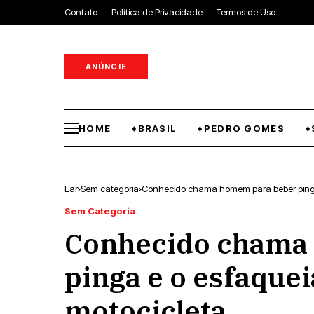
Contato
Política de Privacidade
Termos de Uso
ANÚNCIE
HOME
♦BRASIL
♦PEDRO GOMES
♦
Lar
Sem categoria
Conhecido chama homem para beber pinga 
Sem Categoria
Conhecido chama
pinga e o esfaque
motocicleta