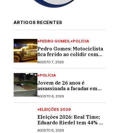
ARTIGOS RECENTES
♦PEDRO GOMES
♦POLÍCIA
Pedro Gomes: Motociclista
fica ferido ao colidir com
automóvel na Av. Diva
AGOSTO 7, 2026
Araújo; ele não tinha CNH
♦POLÍCIA
Jovem de 26 anos é
assassinada a facadas em
Rio Verde de Mato Grosso;
AGOSTO 6, 2026
suspeito é procurado
♦ELEIÇÕES 2026
Eleições 2026: Real Time;
Eduardo Riedel tem 44% e
Fábio Trad, 25%, no 1º
AGOSTO 6, 2026