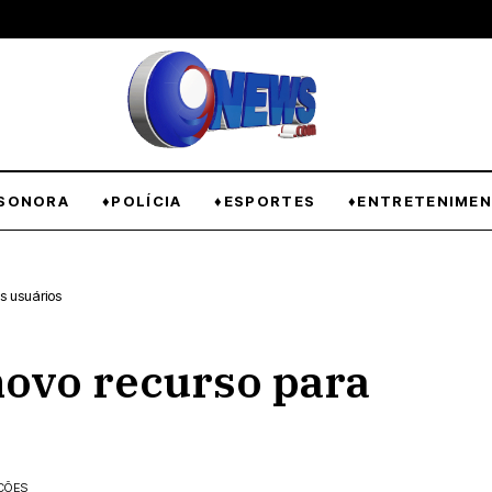
SONORA
♦POLÍCIA
♦ESPORTES
♦ENTRETENIME
s usuários
novo recurso para
ÇÕES