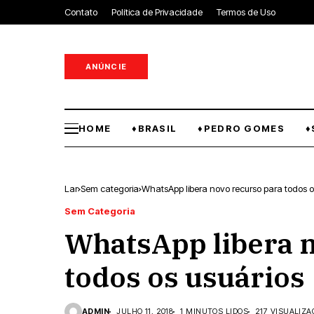
Contato
Política de Privacidade
Termos de Uso
ANÚNCIE
HOME
♦BRASIL
♦PEDRO GOMES
♦
Lar
Sem categoria
WhatsApp libera novo recurso para todos o
Sem Categoria
WhatsApp libera 
todos os usuários
ADMIN
JULHO 11, 2018
1 MINUTOS LIDOS
217 VISUALIZA