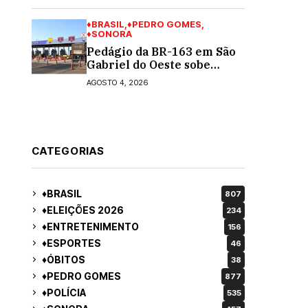
turno para o governo do
MS
♦BRASIL
♦PEDRO GOMES
♦SONORA
Pedágio da BR-163 em São
Gabriel do Oeste sobe
40,53% e passa a custar R$
AGOSTO 4, 2026
10,70 a partir desta quarta-
feira
CATEGORIAS
♦BRASIL
807
♦ELEIÇÕES 2026
234
♦ENTRETENIMENTO
156
♦ESPORTES
46
♦ÓBITOS
38
♦PEDRO GOMES
877
♦POLÍCIA
535