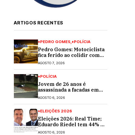
ARTIGOS RECENTES
♦PEDRO GOMES
♦POLÍCIA
Pedro Gomes: Motociclista
fica ferido ao colidir com
automóvel na Av. Diva
AGOSTO 7, 2026
Araújo; ele não tinha CNH
♦POLÍCIA
Jovem de 26 anos é
assassinada a facadas em
Rio Verde de Mato Grosso;
AGOSTO 6, 2026
suspeito é procurado
♦ELEIÇÕES 2026
Eleições 2026: Real Time;
Eduardo Riedel tem 44% e
Fábio Trad, 25%, no 1º
AGOSTO 6, 2026