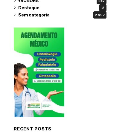
♦SONORA
457
Destaque
2
Sem categoria
2.997
RECENT POSTS