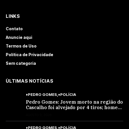
LINKS
Contato
Anuncie aqui
Termos de Uso
Política de Privacidade
Sem categoria
ÙLTIMAS NOTÍCIAS
♦PEDRO GOMES
♦POLÍCIA
Pedro Gomes: Jovem morto na região do
Cascalho foi alvejado por 4 tiros; homem
encapuzado
AGOSTO 9, 2026
♦PEDRO GOMES
♦POLÍCIA