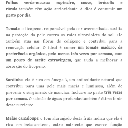
Folhas verde-escuras: espinafre, couve, brócolis e
rúcula
também têm ação antioxidante. A dica é consumir
um
prato por dia.
Tomate:
o licopeno, responsável pela cor avermelhada, auxilia
na proteção da pele contra os raios ultravioleta do sol. Ele
também atua nas fibras de colágeno e contribui para a
renovação celular. O ideal é comer
um tomate maduro, de
preferência orgânico, pelo menos três vezes por semana, com
um pouco de azeite extravirgem,
que ajuda a melhorar a
absorção do licopeno.
Sardinha:
ela é
rica em ômega-3, um antioxidante natural que
contribui para uma pele mais macia e luminosa, além de
prevenir o surgimento de manchas. Inclua-o no prato
três vezes
por semana.
O salmão de águas profundas também é ótima fonte
desse nutriente.
Melão cantaloupe:
o tom alaranjado desta fruta indica que ela é
rica em betacaroteno, outro nutriente que exerce função