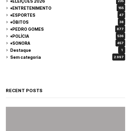
♦ELEIÇÕES 2026
235
♦ENTRETENIMENTO
155
♦ESPORTES
47
♦ÓBITOS
38
♦PEDRO GOMES
877
♦POLÍCIA
536
♦SONORA
457
Destaque
1
Sem categoria
2.997
RECENT POSTS