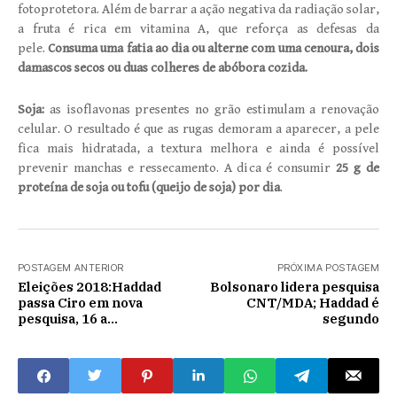
fotoprotetora. Além de barrar a ação negativa da radiação solar,
a fruta é rica em vitamina A, que reforça as defesas da
pele.
Consuma uma fatia ao dia ou alterne com uma cenoura, dois
damascos secos ou duas colheres de abóbora cozida.
Soja:
as isoflavonas presentes no grão estimulam a renovação
celular. O resultado é que as rugas demoram a aparecer, a pele
fica mais hidratada, a textura melhora e ainda é possível
prevenir manchas e ressecamento. A dica é consumir
25 g de
proteína de soja ou tofu (queijo de soja) por dia
.
POSTAGEM ANTERIOR
PRÓXIMA POSTAGEM
Eleições 2018:Haddad
Bolsonaro lidera pesquisa
passa Ciro em nova
CNT/MDA; Haddad é
pesquisa, 16 a
segundo
11%;Bolsonaro lidera com
23%