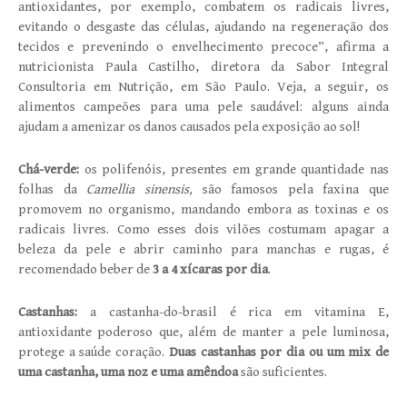
antioxidantes, por exemplo, combatem os radicais livres,
evitando o desgaste das células, ajudando na regeneração dos
tecidos e prevenindo o envelhecimento precoce”, afirma a
nutricionista Paula Castilho, diretora da Sabor Integral
Consultoria em Nutrição, em São Paulo. Veja, a seguir, os
alimentos campeões para uma pele saudável: alguns ainda
ajudam a amenizar os danos causados pela exposição ao sol!
Chá-verde:
os polifenóis, presentes em grande quantidade nas
folhas da
Camellia sinensis,
são famosos pela faxina que
promovem no organismo, mandando embora as toxinas e os
radicais livres. Como esses dois vilões costumam apagar a
beleza da pele e abrir caminho para manchas e rugas, é
recomendado beber de
3 a 4 xícaras por dia
.
Castanhas:
a castanha-do-brasil é rica em vitamina E,
antioxidante poderoso que, além de manter a pele luminosa,
protege a saúde coração.
Duas castanhas por dia ou um mix de
uma castanha, uma noz e uma amêndoa
são suficientes.