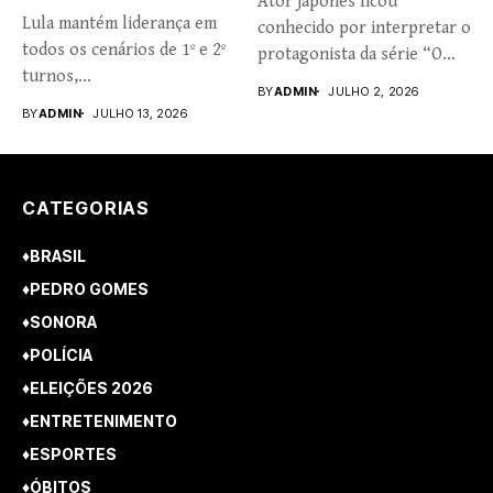
Ator japonês ficou
Lula mantém liderança em
conhecido por interpretar o
todos os cenários de 1º e 2º
protagonista da série “O
turnos,...
Fantástico...
BY
ADMIN
JULHO 2, 2026
BY
ADMIN
JULHO 13, 2026
CATEGORIAS
♦BRASIL
♦PEDRO GOMES
♦SONORA
♦POLÍCIA
♦ELEIÇÕES 2026
♦ENTRETENIMENTO
♦ESPORTES
♦ÓBITOS