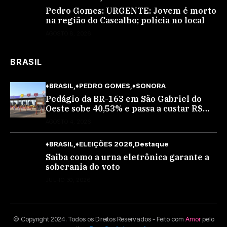
Pedro Gomes: URGENTE: Jovem é morto
na região do Cascalho; polícia no local
AGOSTO 8, 2026
BRASIL
♦BRASIL
♦PEDRO GOMES
♦SONORA
Pedágio da BR-163 em São Gabriel do
Oeste sobe 40,53% e passa a custar R$
10,70 a partir desta quarta-feira
AGOSTO 4, 2026
♦BRASIL
♦ELEIÇÕES 2026
Destaque
Saiba como a urna eletrônica garante a
soberania do voto
JULHO 30, 2026
© Copyright 2024. Todos os Direitos Reservados - Feito com
Amor
pelo