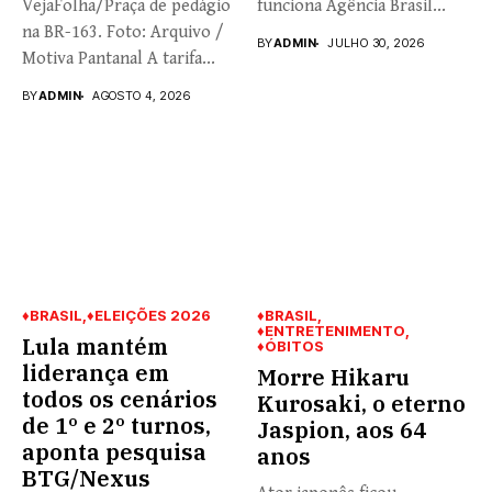
VejaFolha/Praça de pedágio
funciona Agência Brasil...
na BR-163. Foto: Arquivo /
BY
ADMIN
JULHO 30, 2026
Motiva Pantanal A tarifa...
BY
ADMIN
AGOSTO 4, 2026
♦BRASIL
♦ELEIÇÕES 2026
♦BRASIL
♦ENTRETENIMENTO
Lula mantém
♦ÓBITOS
liderança em
Morre Hikaru
todos os cenários
Kurosaki, o eterno
de 1º e 2º turnos,
Jaspion, aos 64
aponta pesquisa
anos
BTG/Nexus