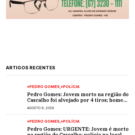
ARTIGOS RECENTES
♦PEDRO GOMES
♦POLÍCIA
Pedro Gomes: Jovem morto na região do
Cascalho foi alvejado por 4 tiros; homem
encapuzado
AGOSTO 9, 2026
♦PEDRO GOMES
♦POLÍCIA
Pedro Gomes: URGENTE: Jovem é morto
na região do Cascalho; polícia no local