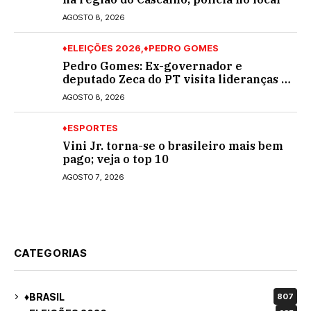
AGOSTO 8, 2026
♦ELEIÇÕES 2026
♦PEDRO GOMES
Pedro Gomes: Ex-governador e
deputado Zeca do PT visita lideranças do
partido na cidade; buscará a reeleição
AGOSTO 8, 2026
♦ESPORTES
Vini Jr. torna-se o brasileiro mais bem
pago; veja o top 10
AGOSTO 7, 2026
CATEGORIAS
♦BRASIL
807