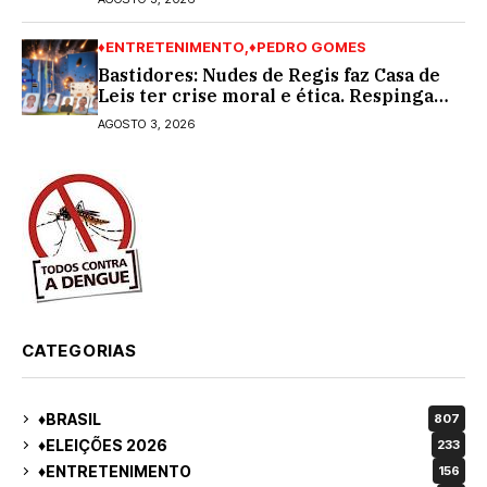
♦ENTRETENIMENTO
♦PEDRO GOMES
Bastidores: Nudes de Regis faz Casa de
Leis ter crise moral e ética. Respinga
em todos os vereadores e decredibiliza
AGOSTO 3, 2026
vereança
CATEGORIAS
♦BRASIL
807
♦ELEIÇÕES 2026
233
♦ENTRETENIMENTO
156