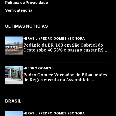
Política de Privacidade
Sem categoria
ÙLTIMAS NOTÍCIAS
♦BRASIL
♦PEDRO GOMES
♦SONORA
Pedágio da BR-163 em São Gabriel do
Oeste sobe 40,53% e passa a custar R$
10,70 a partir desta quarta-feira
AGOSTO 4, 2026
♦PEDRO GOMES
Pedro Gomes: Vereador do Bilau; nudes
de Reges circula na Assembleia
Legislativa de MS e também na
AGOSTO 4, 2026
governadoria
BRASIL
♦BRASIL
♦PEDRO GOMES
♦SONORA