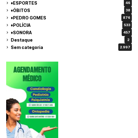
♦ESPORTES
46
♦ÓBITOS
38
♦PEDRO GOMES
876
♦POLÍCIA
533
♦SONORA
457
Destaque
2
Sem categoria
2.997