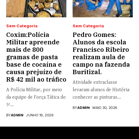
Sem Categoria
Sem Categoria
Coxim:Polícia
Pedro Gomes:
Militar apreende
Alunos da escola
mais de 800
Francisco Ribeiro
gramas de pasta
realizam aula de
base de cocaína e
campo na fazenda
causa prejuízo de
Buritizal.
R$ 42 mil ao tráfico
Atividade extraclasse
A Polícia Militar, por meio
levaram alunos de História
da equipe de Força Tática do
conhecer as pinturas
5º...
rupestres. Redação com...
BY
ADMIN
MAIO 30, 2026
BY
ADMIN
JUNHO 19, 2026