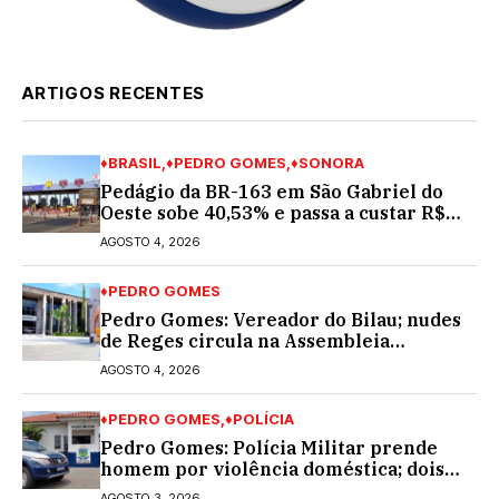
ARTIGOS RECENTES
♦BRASIL
♦PEDRO GOMES
♦SONORA
Pedágio da BR-163 em São Gabriel do
Oeste sobe 40,53% e passa a custar R$
10,70 a partir desta quarta-feira
AGOSTO 4, 2026
♦PEDRO GOMES
Pedro Gomes: Vereador do Bilau; nudes
de Reges circula na Assembleia
Legislativa de MS e também na
AGOSTO 4, 2026
governadoria
♦PEDRO GOMES
♦POLÍCIA
Pedro Gomes: Polícia Militar prende
homem por violência doméstica; dois
socos na cara dela
AGOSTO 3, 2026