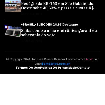
Pedágio da BR-163 em São Gabriel do
Oeste sobe 40,53% e passa a custar R$
10,70 a partir desta quarta-feira
AGOSTO 4, 2026
♦BRASIL
♦ELEIÇÕES 2026
Destaque
Saiba como a urna eletrônica garante a
soberania do voto
JULHO 30, 2026
© Copyright 2024. Todos os Direitos Reservados - Feito com
Amor
pelo
time
BomScript.com.br
Termos De Uso
Política De Privacidade
Contato